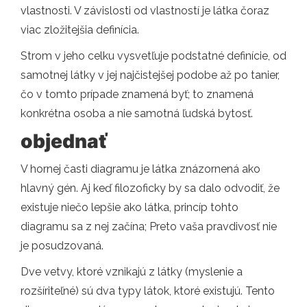
vlastnosti. V závislosti od vlastností je látka čoraz
viac zložitejšia definícia.
Strom v jeho celku vysvetľuje podstatné definície, od
samotnej látky v jej najčistejšej podobe až po tanier,
čo v tomto prípade znamená byť; to znamená
konkrétna osoba a nie samotná ľudská bytosť.
objednať
V hornej časti diagramu je látka znázornená ako
hlavný gén. Aj keď filozoficky by sa dalo odvodiť, že
existuje niečo lepšie ako látka, princíp tohto
diagramu sa z nej začína; Preto vaša pravdivosť nie
je posudzovaná.
Dve vetvy, ktoré vznikajú z látky (myslenie a
rozšíriteľné) sú dva typy látok, ktoré existujú. Tento