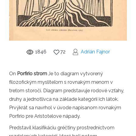
1846
72
Adrián Fajnor
On
Porfirio strom
Je to diagram vytvorený
filozofickým mysliteľom s rovnakým menom v
treťom storočí. Diagram predstavuje rodové vzťahy,
druhy a jednotlivca na základe kategórií ich látok.
Prvýkrát sa navrhol v úvode napísanom rovnakým
Porfirio pre Aristotelove nápady.
Predstavil klasifikáciu gréčtiny prostredníctvom