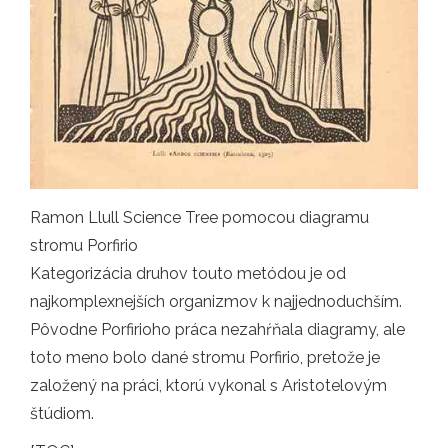
Ramon Llull Science Tree pomocou diagramu
stromu Porfirio
Kategorizácia druhov touto metódou je od
najkomplexnejších organizmov k najjednoduchším.
Pôvodne Porfirioho práca nezahŕňala diagramy, ale
toto meno bolo dané stromu Porfirio, pretože je
založený na práci, ktorú vykonal s Aristotelovým
štúdiom.