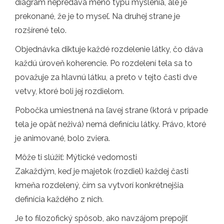
diagram nepredáva meno typu myslenia, ale je
prekonané, že je to myseľ. Na druhej strane je
rozšírené telo.
Objednávka diktuje každé rozdelenie látky, čo dáva
každú úroveň koherencie. Po rozdelení tela sa to
považuje za hlavnú látku, a preto v tejto časti dve
vetvy, ktoré boli jej rozdielom.
Pobočka umiestnená na ľavej strane (ktorá v prípade
tela je opäť neživá) nemá definíciu látky. Právo, ktoré
je animované, bolo zviera.
Môže ti slúžiť: Mýtické vedomosti
Zakaždým, keď je majetok (rozdiel) každej časti
kmeňa rozdelený, čím sa vytvorí konkrétnejšia
definícia každého z nich.
Je to filozofický spôsob, ako navzájom prepojiť