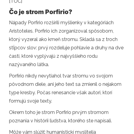
[TOC]
Čo je strom Porfirio?
Nápady Porfirio rozšírili myšlienky v kategóriách
Aristoteles. Porfirio ich zorganizoval spôsobom,
ktorý vyzeral ako kmeň stromu. Skladá sa z troch
stĺpcov slov: prvý rozdeľuje pohlavie a druhy na dve
časti, ktoré vyplývajú z najvyššieho rodu
nazývaného látka.
Porfirio nikdy nevytiahol tvar stromu vo svojom
pôvodnom diele, ani jeho text sa zmienil o nejakom
type kresby. Počas renesancie však autori, ktorí
formujú svoje texty.
Okrem toho je strom Porfirio prvým stromom
poznania v histórii ľudstva, ktorého ste napísali.
Môže vám slúžiť: humanistickí myslitelia