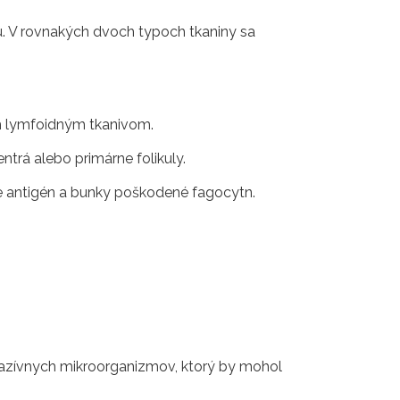
jú. V rovnakých dvoch typoch tkaniny sa
ym lymfoidným tkanivom.
ntrá alebo primárne folikuly.
ce antigén a bunky poškodené fagocytn.
invazívnych mikroorganizmov, ktorý by mohol