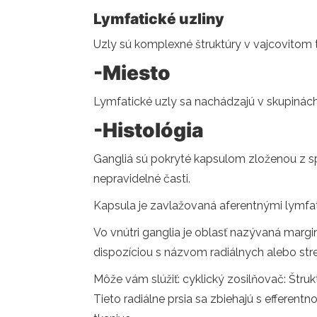
Lymfatické uzliny
Uzly sú komplexné štruktúry v vajcovitom
-Miesto
Lymfatické uzly sa nachádzajú v skupinách
-Histológia
Gangliá sú pokryté kapsulom zloženou z sp
nepravidelné časti.
Kapsula je zavlažovaná aferentnými lymfati
Vo vnútri ganglia je oblasť nazývaná margi
dispozíciou s názvom radiálnych alebo str
Môže vám slúžiť: cyklický zosilňovač: Štruk
Tieto radiálne prsia sa zbiehajú s efferen