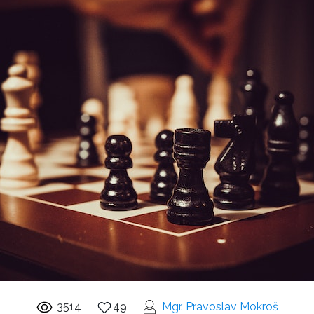
3514
49
Mgr. Pravoslav Mokroš