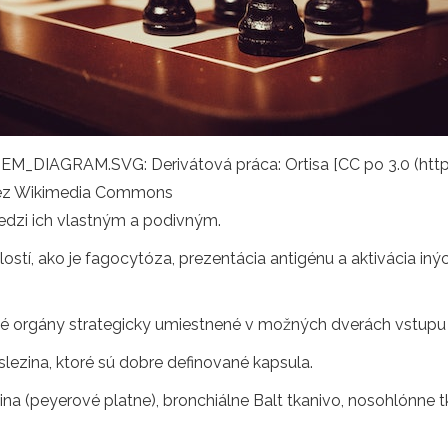
_DIAGRAM.SVG: Derivátová práca: Ortisa [CC po 3.0 (http
cez Wikimedia Commons
edzi ich vlastným a podivným.
ostí, ako je fagocytóza, prezentácia antigénu a aktivácia in
né orgány strategicky umiestnené v možných dverách vstupu 
slezina, ktoré sú dobre definované kapsula.
a (peyerové platne), bronchiálne Balt tkanivo, nosohlónne tk