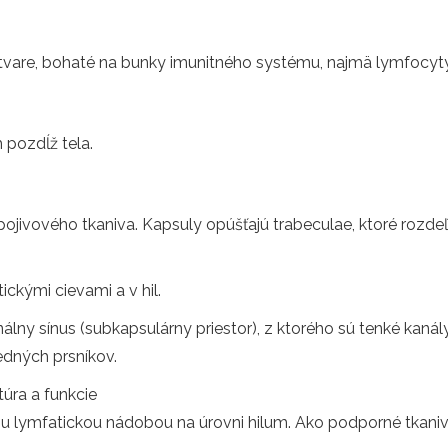
 tvare, bohaté na bunky imunitného systému, najmä lymfocyt
 pozdĺž tela.
ojivového tkaniva. Kapsuly opúšťajú trabeculae, ktoré rozdeľ
ckými cievami a v hil.
nálny sínus (subkapsulárny priestor), z ktorého sú tenké ka
edných prsníkov.
túra a funkcie
tnou lymfatickou nádobou na úrovni hilum. Ako podporné tkani