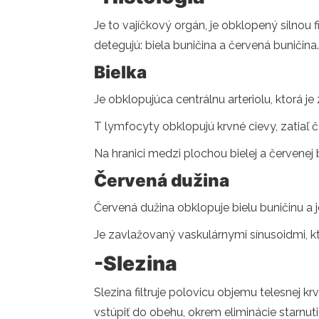
Je to vajíčkový orgán, je obklopený silnou
detegujú: biela buničina a červená buničina.
Bielka
Je obklopujúca centrálnu arteriolu, ktorá
T lymfocyty obklopujú krvné cievy, zatiaľ 
Na hranici medzi plochou bielej a červene
Červená dužina
Červená dužina obklopuje bielu buničinu a 
Je zavlažovaný vaskulárnymi sínusoidmi, kto
-Slezina
Slezina filtruje polovicu objemu telesnej 
vstúpiť do obehu, okrem eliminácie starnut