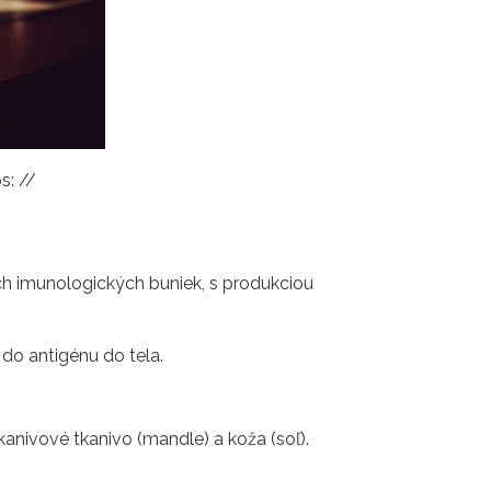
s: //
ých imunologických buniek, s produkciou
do antigénu do tela.
anivové tkanivo (mandle) a koža (soľ).