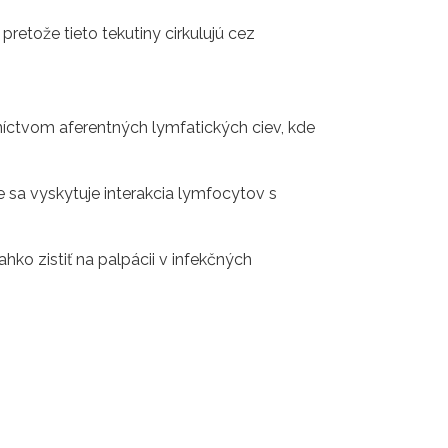
, pretože tieto tekutiny cirkulujú cez
íctvom aferentných lymfatických ciev, kde
 sa vyskytuje interakcia lymfocytov s
hko zistiť na palpácii v infekčných