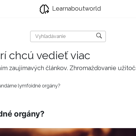
Learnaboutworld
rí chcú vedieť viac
taním zaujímavých článkov. Zhromažďovanie užito
undárne lymfoidné orgány?
dné orgány?