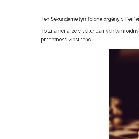
Ten
Sekundárne lymfoidné orgány
o Perifé
To znamená, že v sekundárnych lymfoidnýc
prítomnosti vlastného.