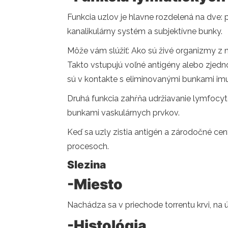
Funkcia uzlov je hlavne rozdelená na dve: prv
kanalikulárny systém a subjektívne bunky.
Môže vám slúžiť: Ako sú živé organizmy z 
Takto vstupujú voľné antigény alebo zjedn
sú v kontakte s eliminovanými bunkami im
Druhá funkcia zahŕňa udržiavanie lymfocyto
bunkami vaskulárnych prvkov.
Keď sa uzly zistia antigén a zárodočné cent
procesoch.
Slezina
-Miesto
Nachádza sa v priechode torrentu krvi, na 
-Histológia