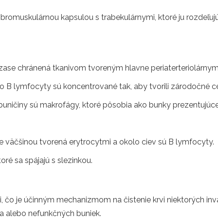
 fibromuskulárnou kapsulou s trabekulárnymi, ktoré ju rozdeľu
 je zase chránená tkanivom tvoreným hlavne periaterteriolárn
čo B lymfocyty sú koncentrované tak, aby tvorili zárodočné ce
j buničiny sú makrofágy, ktoré pôsobia ako bunky prezentujú
je väčšinou tvorená erytrocytmi a okolo ciev sú B lymfocyty.
ré sa spájajú s slezinkou.
krvi, čo je účinným mechanizmom na čistenie krvi niektorých 
ia alebo nefunkčných buniek.