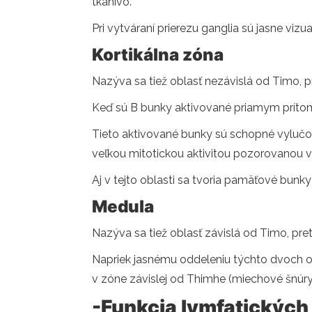
tkanivo.
Pri vytváraní prierezu ganglia sú jasne vizu
Kortikálna zóna
Nazýva sa tiež oblasť nezávislá od Timo, pr
Keď sú B bunky aktivované priamym príto
Tieto aktivované bunky sú schopné vylučova
veľkou mitotickou aktivitou pozorovanou v 
Aj v tejto oblasti sa tvoria pamäťové bunk
Medula
Nazýva sa tiež oblasť závislá od Timo, pr
Napriek jasnému oddeleniu týchto dvoch obl
v zóne závislej od Thimhe (miechové šnúry
-Funkcia lymfatických 