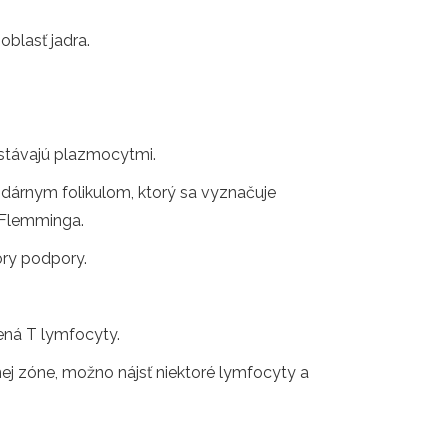
oblasť jadra.
stávajú plazmocytmi.
undárnym folikulom, ktorý sa vyznačuje
á Flemminga.
ory podpory.
ená T lymfocyty.
nej zóne, možno nájsť niektoré lymfocyty a