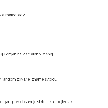
y a makrofágy.
ujú orgán na viac alebo menej
nály randomizované, známe svojou
vo ganglion obsahuje sietnice a spojivové