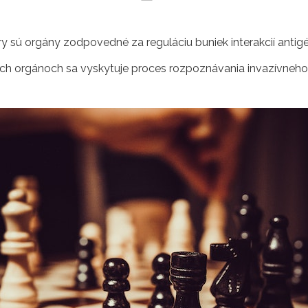
ry sú orgány zodpovedné za reguláciu buniek interakcií anti
h orgánoch sa vyskytuje proces rozpoznávania invazívneho a