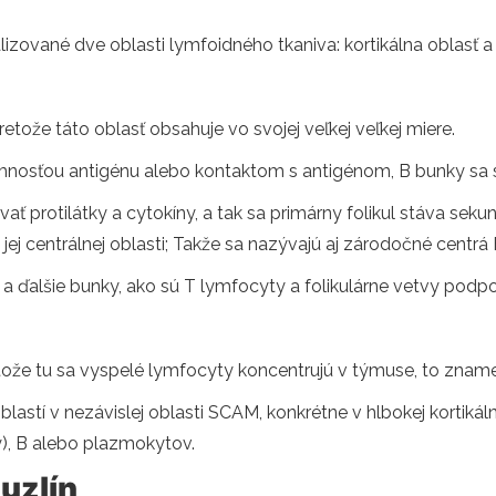
alizované dve oblasti lymfoidného tkaniva: kortikálna oblasť a 
etože táto oblasť obsahuje vo svojej veľkej veľkej miere.
mnosťou antigénu alebo kontaktom s antigénom, B bunky sa 
ť protilátky a cytokíny, a tak sa primárny folikul stáva sek
jej centrálnej oblasti; Takže sa nazývajú aj zárodočné centr
y a ďalšie bunky, ako sú T lymfocyty a folikulárne vetvy podp
etože tu sa vyspelé lymfocyty koncentrujú v týmuse, to znam
astí v nezávislej oblasti SCAM, konkrétne v hlbokej kortikál
), B alebo plazmokytov.
uzlín