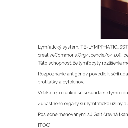
Lymfatický systém. TE-LYMPPHATIC_SSTEM
creativeCommons.Org/licencie/o/3.0)], 
Táto schopnosť, že lymfocyty rozlíšenia m
Rozpoznanie antigénov povedie k sérii udal
protilátky a cytokínov.
Vďaka tejto funkcii sú sekundárne lymfoid
Zúčastnené orgány sú: lymfatické uzliny a 
Posledne menovanými sú Galt črevná tkanin
[TOC]