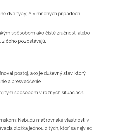
atné dva typy; A v mnohých prípadoch
nakým spôsobom ako čisté zručnosti alebo
, z čoho pozostávajú.
oval postoj, ako je duševný stav, ktorý
anie a presvedčenie.
 určitým spôsobom v rôznych situáciách.
limskom; Nebudú mať rovnaké vlastnosti v
ia zložka jednou z tých, ktorí sa najviac