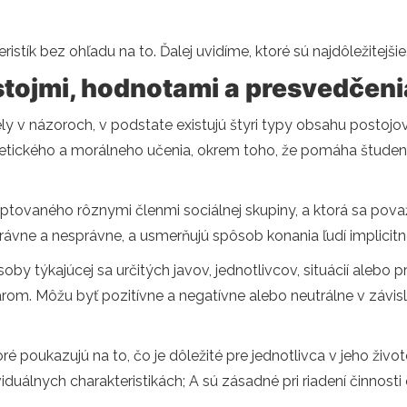
istík bez ohľadu na to. Ďalej uvidíme, ktoré sú najdôležitejšie
stojmi, hodnotami a presvedčen
iely v názoroch, v podstate existujú štyri typy obsahu postoj
 etického a morálneho učenia, okrem toho, že pomáha štude
ptovaného rôznymi členmi sociálnej skupiny, a ktorá sa pov
právne a nesprávne, a usmerňujú spôsob konania ľudí implicitn
soby týkajúcej sa určitých javov, jednotlivcov, situácií alebo
m. Môžu byť pozitívne a negatívne alebo neutrálne v závislo
é poukazujú na to, čo je dôležité pre jednotlivca v jeho život
ividuálnych charakteristikách; A sú zásadné pri riadení činnosti