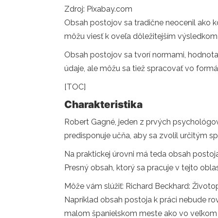
Zdroj: Pixabay.com
Obsah postojov sa tradične neocenil ako 
môžu viesť k oveľa dôležitejším výsledkom
Obsah postojov sa tvorí normami, hodnota
údaje, ale môžu sa tiež spracovať vo for
[TOC]
Charakteristika
Robert Gagné, jeden z prvých psychológov,
predisponuje učňa, aby sa zvolil určitým sp
Na praktickej úrovni má teda obsah postoj
Presný obsah, ktorý sa pracuje v tejto oblas
Môže vám slúžiť: Richard Beckhard: Životop
Napríklad obsah postoja k práci nebude r
malom španielskom meste ako vo veľkom me