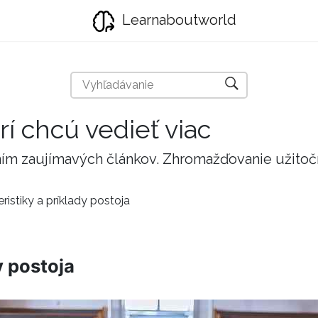
Learnaboutworld
rí chcú vedieť viac
taním zaujímavých článkov. Zhromažďovanie užito
ristiky a príklady postoja
y postoja