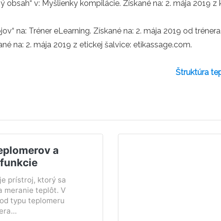
 obsah“ v: Myšlienky kompilácie. Získané na: 2. mája 2019 z 
jov“ na: Tréner eLearning. Získané na: 2. mája 2019 od tréne
né na: 2. mája 2019 z etickej šalvice: etikassage.com.
Štruktúra tep
teplomerov a
 funkcie
e prístroj, ktorý sa
a meranie teplôt. V
 od typu teplomeru
ra...