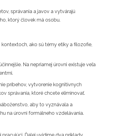
tov, správania a javov a vytvárajú
oho, ktorý človek má osobu.
ontextoch, ako sú témy etiky a filozofie,
účinnejšie. Na nepriamej úrovni existuje veľa
entmi.
nie príbehov, vytvorenie kognitívnych
v správania, ktoré chcete eliminovať.
náboženstvo, aby to vyznávala a
sahu na úrovni formálneho vzdelávania.
 pracujúci. Ďalej uvidíme dva príklady,