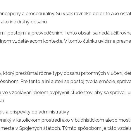
koncepčný a procedurálny. Sú však rovnako dôležité ako ost
 ako iné druhy obsahu.
mi, postojmi a presvedčením. Tento obsah sa nedá učiť rov
málnom vzdelávacom kontexte. V tomto článku uvidíme presne
 ktorý preskúmal rôzne typy obsahu prítomných v učení, defin
ôsobom. Pre tento a iní autori sa postoj tvoria emócie, správ
a vo vzdelávaní cieľom ovplyvniť študentov, aby sa správali
ti.
is a príspevky do administratívy
ovnaký v katolíckom prostredí ako v budhistickom alebo mos
ste v Spojených štátoch. Týmto spôsobom je táto vzdelávac