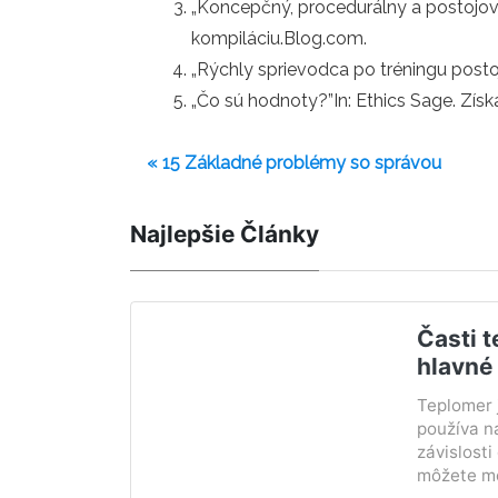
„Koncepčný, procedurálny a postojový
kompiláciu.Blog.com.
„Rýchly sprievodca po tréningu posto
„Čo sú hodnoty?”In: Ethics Sage. Získa
« 15 Základné problémy so správou
Najlepšie Články
Časti 
hlavné
Teplomer j
používa n
závislosti
môžete me