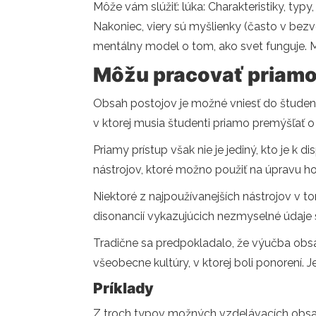
Môže vám slúžiť: lúka: Charakteristiky, typy,
Nakoniec, viery sú myšlienky (často v bezv
mentálny model o tom, ako svet funguje. Mô
Môžu pracovať priamo
Obsah postojov je možné vniesť do študento
v ktorej musia študenti priamo premýšľať o t
Priamy prístup však nie je jediný, kto je k 
nástrojov, ktoré možno použiť na úpravu h
Niektoré z najpoužívanejších nástrojov v t
disonancií vykazujúcich nezmyselné údaje 
Tradične sa predpokladalo, že výučba obs
všeobecne kultúry, v ktorej boli ponorení. 
Príklady
Z troch typov možných vzdelávacích obsahov, 