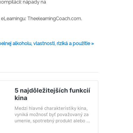
kompilácií: nápady na
ra eLearningu: TheelearningCoach.com.
elnej alkoholu, vlastnosti, riziká a použitie »
5 najdôležitejších funkcií
kina
Medzi hlavné charakteristiky kina,
vyniká možnosť byť považovaný za
umenie, spotrebný produkt alebo ...