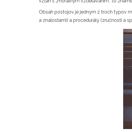
vzťah s „morálnym vzdelávaním“, to znamen
Obsah postojov je jedným z troch typov mo
a znalosťami) a procedurály (zručnosti a sp