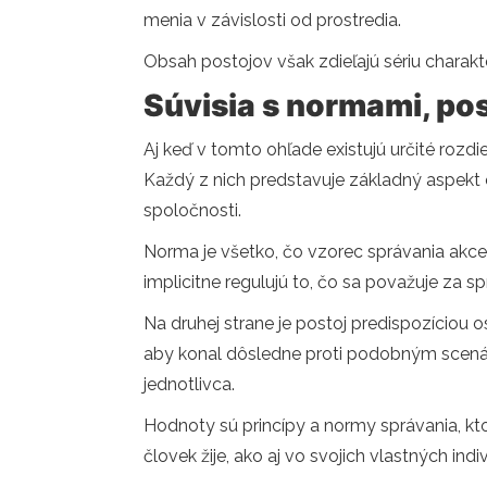
menia v závislosti od prostredia.
Obsah postojov však zdieľajú sériu charakter
Súvisia s normami, po
Aj keď v tomto ohľade existujú určité rozd
Každý z nich predstavuje základný aspekt
spoločnosti.
Norma je všetko, čo vzorec správania akce
implicitne regulujú to, čo sa považuje za s
Na druhej strane je postoj predispozíciou o
aby konal dôsledne proti podobným scenáro
jednotlivca.
Hodnoty sú princípy a normy správania, ktor
človek žije, ako aj vo svojich vlastných ind