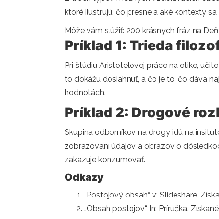
ktoré ilustrujú, čo presne a aké kontexty sa
Môže vám slúžiť: 200 krásnych fráz na Deň
Príklad 1: Trieda filozo
Pri štúdiu Aristotelovej práce na etike, uči
to dokážu dosiahnuť, a čo je to, čo dáva 
hodnotách.
Príklad 2: Drogové ro
Skupina odborníkov na drogy idú na insitut
zobrazovaní údajov a obrazov o dôsledkoch 
zakazuje konzumovať.
Odkazy
„Postojový obsah“ v: Slideshare. Získa
„Obsah postojov“ In: Príručka. Získa