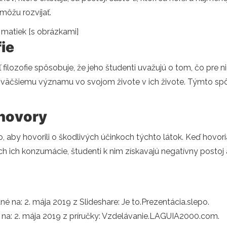
 môžu rozvíjať.
 matiek [s obrázkami]
fie
teľ filozofie spôsobuje, že jeho študenti uvažujú o tom, čo pre
najväčšiemu významu vo svojom živote v ich živote. Týmto sp
zhovory
o, aby hovorili o škodlivých účinkoch týchto látok. Keď hovo
ich konzumácie, študenti k nim získavajú negatívny postoj a 
né na: 2. mája 2019 z Slideshare: Je to.Prezentácia.slepo.
né na: 2. mája 2019 z príručky: Vzdelávanie.LAGUIA2000.com.