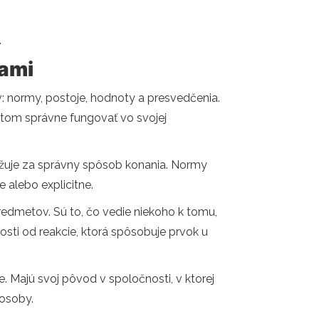
.
iami
ov: normy, postoje, hodnoty a presvedčenia.
ntom správne fungovať vo svojej
ažuje za správny spôsob konania. Normy
e alebo explicitne.
 predmetov. Sú to, čo vedie niekoho k tomu,
sti od reakcie, ktorá spôsobuje prvok u
e. Majú svoj pôvod v spoločnosti, v ktorej
 osoby.