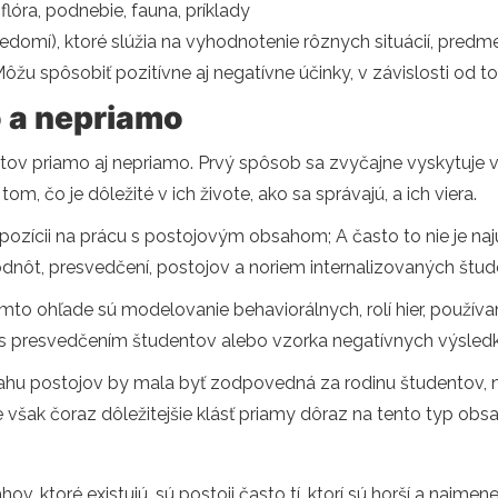
 flóra, podnebie, fauna, príklady
edomí), ktoré slúžia na vyhodnotenie rôznych situácií, predme
žu spôsobiť pozitívne aj negatívne účinky, v závislosti od t
 a nepriamo
v priamo aj nepriamo. Prvý spôsob sa zvyčajne vyskytuje v k
om, čo je dôležité v ich živote, ako sa správajú, a ich viera.
dispozícii na prácu s postojovým obsahom; A často to nie je naj
odnôt, presvedčení, postojov a noriem internalizovaných štud
omto ohľade sú modelovanie behaviorálnych, rolí hier, používa
s presvedčením študentov alebo vzorka negatívnych výsledko
ahu postojov by mala byť zodpovedná za rodinu študentov, 
Je však čoraz dôležitejšie klásť priamy dôraz na tento typ ob
ktoré existujú, sú postoji často tí, ktorí sú horší a najmenej