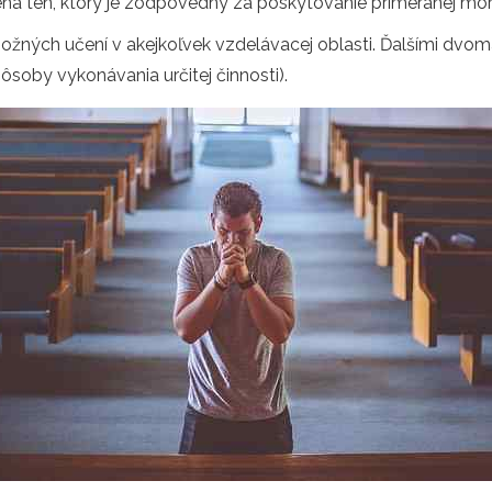
á ten, ktorý je zodpovedný za poskytovanie primeranej morálk
žných učení v akejkoľvek vzdelávacej oblasti. Ďalšími dvoma
ôsoby vykonávania určitej činnosti).