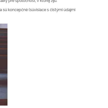
y pre spoločnosť, v ktorej žijú.
 sú koncepčné (súvisiace s čistými údajmi