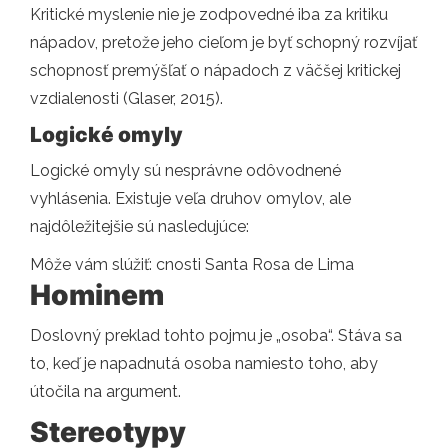
Kritické myslenie nie je zodpovedné iba za kritiku
nápadov, pretože jeho cieľom je byť schopný rozvíjať
schopnosť premýšľať o nápadoch z väčšej kritickej
vzdialenosti (Glaser, 2015).
Logické omyly
Logické omyly sú nesprávne odôvodnené
vyhlásenia. Existuje veľa druhov omylov, ale
najdôležitejšie sú nasledujúce:
Môže vám slúžiť: cnosti Santa Rosa de Lima
Hominem
Doslovný preklad tohto pojmu je „osoba“. Stáva sa
to, keď je napadnutá osoba namiesto toho, aby
útočila na argument.
Stereotypy