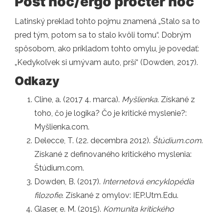
Post hoc/ergo procter hoc
Latinský preklad tohto pojmu znamená „Stalo sa to
pred tým, potom sa to stalo kvôli tomu“. Dobrým
spôsobom, ako príkladom tohto omylu, je povedať:
„Kedykoľvek si umývam auto, prší“ (Dowden, 2017).
Odkazy
Cline, a. (2017 4. marca).
Myšlienka
. Získané z
toho, čo je logika? Čo je kritické myslenie?:
Myšlienka.com.
Delecce, T. (22. decembra 2012).
Štúdium
.
com
.
Získané z definovaného kritického myslenia:
Štúdium.com.
Dowden, B. (2017).
Internetová encyklopédia
filozofie
. Získané z omylov: IEP.Utm.Edu.
Glaser, e. M. (2015).
Komunita kritického