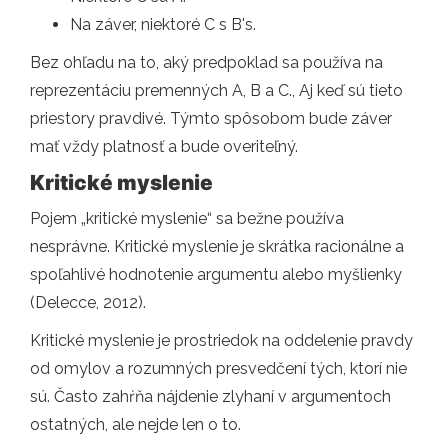
Na záver, niektoré C s B's.
Bez ohľadu na to, aký predpoklad sa používa na
reprezentáciu premenných A, B a C., Aj keď sú tieto
priestory pravdivé. Týmto spôsobom bude záver
mať vždy platnosť a bude overiteľný.
Kritické myslenie
Pojem „kritické myslenie“ sa bežne používa
nesprávne. Kritické myslenie je skrátka racionálne a
spoľahlivé hodnotenie argumentu alebo myšlienky
(Delecce, 2012).
Kritické myslenie je prostriedok na oddelenie pravdy
od omylov a rozumných presvedčení tých, ktorí nie
sú. Často zahŕňa nájdenie zlyhaní v argumentoch
ostatných, ale nejde len o to.