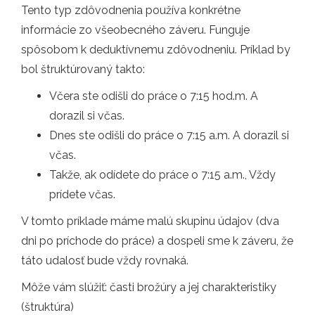
Tento typ zdôvodnenia používa konkrétne
informácie zo všeobecného záveru. Funguje
spôsobom k deduktívnemu zdôvodneniu. Príklad by
bol štruktúrovaný takto:
Včera ste odišli do práce o 7:15 hod.m. A
dorazil si včas.
Dnes ste odišli do práce o 7:15 a.m. A dorazil si
včas.
Takže, ak odídete do práce o 7:15 a.m., Vždy
prídete včas.
V tomto príklade máme malú skupinu údajov (dva
dni po príchode do práce) a dospeli sme k záveru, že
táto udalosť bude vždy rovnaká.
Môže vám slúžiť: časti brožúry a jej charakteristiky
(štruktúra)