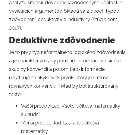
analýzu situácií, dôvodov každodenných udalostí a
vysielacích argumentov. Skladá sa z dvoch typov
zdôvodnení: deduktívny a induktívny (štúdia.com,
2017).
Deduktívne zdôvodnenie
Je to prvý typ neformálneho logického zdôvodnenia
a je charakterizovaný použitím informácií zo širokej
skupiny konvencií a potom tieto informácie
uplatňuje na akýkoľvek prvok, ktorý je v rámci
rovnakých konvencií. Príklad by bol štruktúrovaný
takto:
Väčší predpoklad: Všetci učitelia matematiky
sú nudní.
Menší predpoklad: Laura je učiteľka
matematiky.