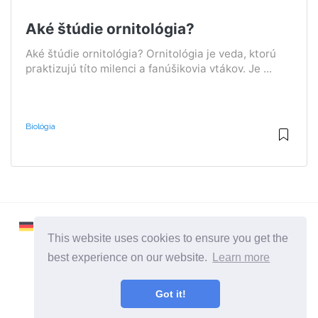
Aké štúdie ornitológia?
Aké štúdie ornitológia? Ornitológia je veda, ktorú
praktizujú títo milenci a fanúšikovia vtákov. Je ...
Biológia
This website uses cookies to ensure you get the
best experience on our website.
Learn more
2026 ©
Learnaboutworld
Got it!
Všetky kategórie
Stránka pre ľudí, ktorí chcú vedieť viac