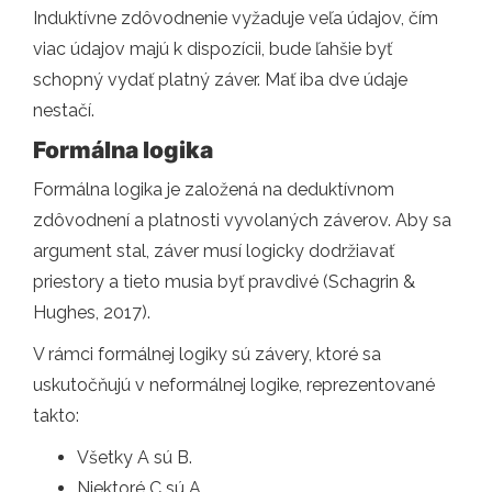
Induktívne zdôvodnenie vyžaduje veľa údajov, čím
viac údajov majú k dispozícii, bude ľahšie byť
schopný vydať platný záver. Mať iba dve údaje
nestačí.
Formálna logika
Formálna logika je založená na deduktívnom
zdôvodnení a platnosti vyvolaných záverov. Aby sa
argument stal, záver musí logicky dodržiavať
priestory a tieto musia byť pravdivé (Schagrin &
Hughes, 2017).
V rámci formálnej logiky sú závery, ktoré sa
uskutočňujú v neformálnej logike, reprezentované
takto:
Všetky A sú B.
Niektoré C sú A.