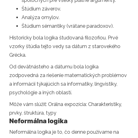
spoločných pre všetky platné argumenty.
Štúdium záverov.
Analýza omylov.
Štúdium sémantiky (vrátane paradoxov).
Historicky bola logika študovaná filozofiou. Prvé
vzorky štúdia tejto vedy sa dátum z starovekého
Grécka.
Od devätnásteho a dátumu bola logika
zodpovedná za riešenie matematických problémov
a informácií týkajúcich sa informatiky, lingvistiky,
psychológie a iných oblastí.
Môže vám slúžiť: Orálna expozícia: Charakteristiky,
prvky, štruktúra, typy
Neformálna logika
Neformálna logika je to, čo denne používame na