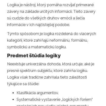
Logika je nástroj, ktorý pomáha rozvíjať primerané
závery na základe určitých informácií. Tieto závery
sú cudzie do všetkých druhov emócií a liečia
informácie v ich najčistejšej podobe.
Týmto spôsobom je logika rozdelená do viacerých
kategórií, ktoré zahŕňajú neformálnu, formálnu,
symbolickú a matematickú logiku.
Predmet štúdia logiky
Neexistuje univerzálna dohoda, ktorá určuje, aké je
presné spektrum subjektu, ktoré zahŕňa logiku.
Logika však tradične zahŕňala tieto záležitosti
týkajúce sa štúdie:
Klasifikácia argumentov.
Systematické vystavenie „logických foriem“