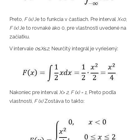
Preto,
F (x)
Je to funkcia v častiach. Pre interval
X<0
,
F (x)
Je to rovnaké ako 0, pre vlastnosti uvedené na
začiatku.
V intervale
0
≤
X
≤2
, Neurčitý integrál je vyriešený:
Nakoniec pre interval
X
> 2
,
F (x) = 1
, Preto podľa
vlastností,
F (x)
Zostáva to takto: