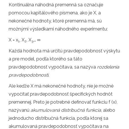
Kontinuálna náhodná premenná sa označuje
pomocou kapitálového písmena, ako je X, a
nekonečné hodnoty, ktoré premenná má, sú
možnými výsledkami náhodného experimentu:
X = x
, X
, X
,… ∞
1
2
3
Každá hodnota má určitú pravdepodobnosť výskytu
a pre model, podľa ktorého sa táto
pravdepodobnosť vypočítava, sa nazýva
rozdelenia
pravdepodobnosti
.
Ale keďže X má nekonečné hodnoty, nie je možné
vypočítať pravdepodobnosť špecifických hodnôt
premennej. Preto je potrebné definovať funkciu f (x),
nazývanú
akumulovaná distribučná funkcia
, alebo
jednoducho distribučná funkcia, podľa ktorej sa
akumulovaná pravdepodobnosť vypočítava na