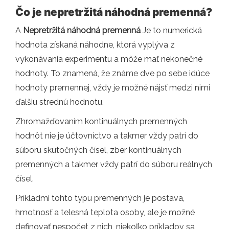
Čo je nepretržitá náhodná premenná?
A
Nepretržitá náhodná premenná
Je to numerická
hodnota získaná náhodne, ktorá vyplýva z
vykonávania experimentu a môže mať nekonečné
hodnoty. To znamená, že známe dve po sebe idúce
hodnoty premennej, vždy je možné nájsť medzi nimi
ďalšiu strednú hodnotu.
Zhromažďovaním kontinuálnych premenných
hodnôt nie je účtovníctvo a takmer vždy patrí do
súboru skutočných čísel, zber kontinuálnych
premenných a takmer vždy patrí do súboru reálnych
čísel.
Príkladmi tohto typu premenných je postava,
hmotnosť a telesná teplota osoby, ale je možné
definovať nespočet z nich, niekoľko príkladov sa