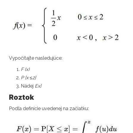
Vypočítajte nasledujúce:
F (x)
P [x
≤2]
Nádej
Ex]
Roztok
Podľa definície uvedenej na začiatku: