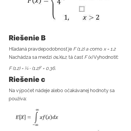
Riešenie B
Hľadaná pravdepodobnosť je
F (1.2) a c
omo
x = 1.2
Nachádza sa medzi
0
≤
X
≤2
, tá časť
F (x)
Vyhodnotiť:
2
F (1.2) = ¼ ∙ (1.2)
= 0.36
.
Riešenie c
Na výpočet nádeje alebo očakávanej hodnoty sa
používa: