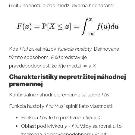
určitú hodnotu alebo medzi dvoma hodnotami:
Kde
f (u)
získať názov
funkcia hustoty
. Definované
týmto spôsobom,
F (x)
predstavuje
pravdepodobnosť, že
X
je medzi
-
∞ a
X
.
Charakteristiky nepretržitej náhodnej
premennej
Kontinuálne náhodné premenné sú úplné
f (x).
Funkcia hustoty
f (x)
Musí splniť tieto vlastnosti:
Funkcia
f (x)
Je to pozitívne:
f (x)> = 0
Oblasť pod krivkou
y = f (x)
Vždy sa rovná 1, to
znamená, že pravdepodobnosť výskytu