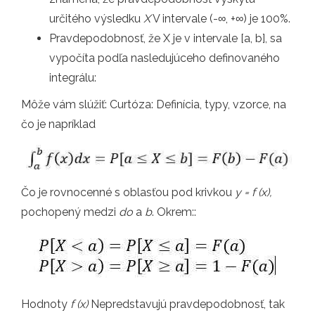
určitého výsledku
X
V intervale (-∞, +∞) je 100%.
Pravdepodobnosť, že X je v intervale [a, b], sa
vypočíta podľa nasledujúceho definovaného
integrálu:
Môže vám slúžiť: Curtóza: Definícia, typy, vzorce, na
čo je napríklad
Čo je rovnocenné s oblasťou pod krivkou
y = f (x),
pochopený medzi
do
a
b
. Okrem::
Hodnoty
f (x)
Nepredstavujú pravdepodobnosť, tak