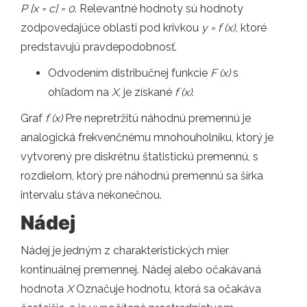
P [x = c] = 0
. Relevantné hodnoty sú hodnoty
zodpovedajúce oblasti pod krivkou
y = f (x),
ktoré
predstavujú pravdepodobnosť.
Odvodením distribučnej funkcie
F (x)
s
ohľadom na
X
, je získané
f (x)
.
Graf
f (x)
Pre nepretržitú náhodnú premennú je
analogická frekvenčnému mnohouholníku, ktorý je
vytvorený pre diskrétnu štatistickú premennú, s
rozdielom, ktorý pre náhodnú premennú sa šírka
intervalu stáva nekonečnou.
Nádej
Nádej je jedným z charakteristických mier
kontinuálnej premennej. Nádej alebo očakávaná
hodnota
X
Označuje hodnotu, ktorá sa očakáva