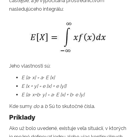
častejšie, a je vypočítaná prostredníctvom
nasledujúceho integrálu:
Jeho vlastnosti sú:
E [a
∙ x] = a
∙ E [x]
E [x + y] = e [x] + e [y]]
E [a
∙ x+b
∙ y] = a
∙ E [x] + b
∙ e [y]
Kde sumy
do
a
b
Sú to skutočné čísla.
Príklady
Ako už bolo uvedené, existuje veľa situácií, v ktorých
je možné definovať jednu alebo viac kontinuálnych