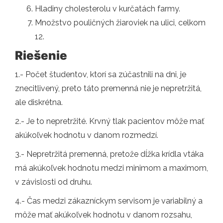
Hladiny cholesterolu v kurčatách farmy.
Množstvo pouličných žiaroviek na ulici, celkom
12.
Riešenie
1.- Počet študentov, ktorí sa zúčastnili na dni, je
znecitlivený, preto táto premenná nie je nepretržitá,
ale diskrétna.
2.- Je to nepretržité. Krvný tlak pacientov môže mať
akúkoľvek hodnotu v danom rozmedzí.
3.- Nepretržitá premenná, pretože dĺžka krídla vtáka
má akúkoľvek hodnotu medzi minimom a maximom,
v závislosti od druhu.
4.- Čas medzi zákazníckym servisom je variabilný a
môže mať akúkoľvek hodnotu v danom rozsahu,