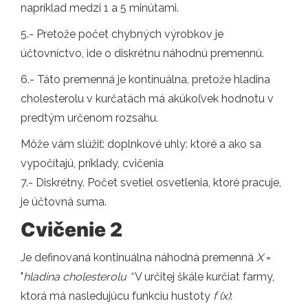
napríklad medzi 1 a 5 minútami.
5.- Pretože počet chybných výrobkov je
účtovníctvo, ide o diskrétnu náhodnú premennú.
6.- Táto premenná je kontinuálna, pretože hladina
cholesterolu v kurčatách má akúkoľvek hodnotu v
predtým určenom rozsahu.
Môže vám slúžiť: doplnkové uhly: ktoré a ako sa
vypočítajú, príklady, cvičenia
7.- Diskrétny. Počet svetiel osvetlenia, ktoré pracuje,
je účtovná suma.
Cvičenie 2
Je definovaná kontinuálna náhodná premenná
X
=
"
hladina cholesterolu “
V určitej škále kurčiat farmy,
ktorá má nasledujúcu funkciu hustoty
f (x)
: