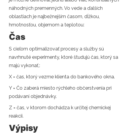
náhodných premenných. Vo vede a ďalších
oblastiach je najbežnejším časom, dĺžkou,
hmotnosťou, objemom a teplotou:
Čas
S cieľom optimalizovať procesy a služby sú
navrhnuté experimenty, ktoré študujú čas, ktorý sa
majú vykonať,:
X = čas, ktorý vezme klienta do bankového okna.
Y = Čo zaberá miesto rýchleho občerstvenia pri
podávaní objednávky.
Z = čas, v ktorom dochádza k určitej chemickej
reakcii.
Výpisy