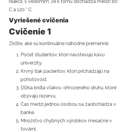
reakcii, s vedomím, že k tomu dochádza medzi 80 °
C a 120 ° C.
Vyriešené cvičenia
Cvičenie 1
Zistite, aké sú kontinuálne náhodné premenné:
Počet študentov, ktorí navštevujú kávu
univerzity.
Krvný tlak pacientov, ktorí prichádzajú na
pohotovosť.
Dĺžka krídla vtákov, ohrozeného druhu, ktoré
obývajú rezervu.
Čas medzi jednou osobou sa zaobchádza v
banke.
Množstvo chybných výrobkov mesačne v
továrni.