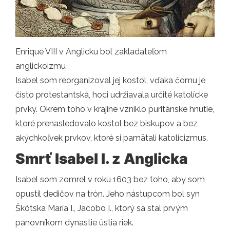
Enrique VIII v Anglicku bol zakladateľom
anglickoizmu
Isabel som reorganizoval jej kostol, vďaka čomu je
čisto protestantská, hoci udržiavala určité katolícke
prvky. Okrem toho v krajine vzniklo puritánske hnutie,
ktoré prenasledovalo kostol bez biskupov a bez
akýchkoľvek prvkov, ktoré si pamätali katolicizmus.
Smrť Isabel I. z Anglicka
Isabel som zomrel v roku 1603 bez toho, aby som
opustil dedičov na trón. Jeho nástupcom bol syn
Škótska María I., Jacobo I., ktorý sa stal prvým
panovníkom dynastie ústia riek.