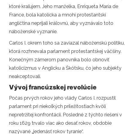
ktoré kraľujem. Jeho manželka, Enriqueta María de
France, bola katolícka a mnohí protestantskí
angličtina neprijali kráľovnú, aby vyznávalo toto
náboženské vyznanie.
Carlos I. okrem toho sa zaviazal náboženskú politiku,
ktorá rozhnevala parlament protestantskej väčšiny.
Konečným zámerom panovníka bolo obnoviť
katolicizmus v Anglicku a Škótsku, čo jeho subjekty
neakceptovali.
Vývoj francúzskej revolúcie
Počas prvých rokov jeho vlády Carlos I. rozpustil
parlament pri niekoľkých príležitostiach kvôli
nepretržitej konfrontácii. Posledné z týchto riešení v
roku 1629 trvalo viac ako desať rokov, obdobie
nazývané „jedenásť rokov tyranie“.