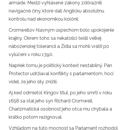
armáde. Medzi vyhlásené zákony zdôraznili
navigačné činy, ktoré dali Anglicku absolútnu
kontrolu nad ekonomikou kolónií.
Cromwellov hlavným úspechom bolo upokojenie
krajiny. Okrem toho sa nekatolici tešili veľkej
náboženskej tolerancii a Židia sa mohli vrátiť po
vylúčení v roku 1390.
Napriek tomu je politický kontext nestabilný. Pán
Protector udržiaval konflikty s parlamentom, hoci
videl, že jeho sily znížili.
Aj keď odmietol Kingov titul, po jeho smrti v roku
1658 sa stal jeho syn Richard Cromwell.
Charizmatická osobnosť jeho otca mu chýbala a
krátko potom rezignoval.
Vzhľadom na túto mocnosť sa Parlament rozhodol