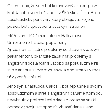
Okrem toho, že som bol korunovaný ako anglický
kráľ, Jacobo som tiež vládol v Škótsku a Írsku. Bol to
absolutistický panovník, ktorý obhajoval, že jeho
pozícia bola spôsobená božským zákonom.
Môže vám slúžiť: mauzóleum Halicarnaso:
Umiestnenie, história, popis, ruiny
Aj keď nemal žiadne problémy so slabým škótskym
parlamentom, okamžite začal mať problémy s
anglickými poslancami. Jacobo sa pokúsil zmierniť
svoje absolutistické myšlienky, ale so smrťou v roku
1625 konflikt rástol.
Jeho syn a nástupca, Carlos I., bol nepružnejší svojím
absolutizmom a stret s anglickým parlamentom bol
nevyhnutný, pretože tento riadiaci orgán sa snažil
obmedziť svoju schopnosť vytvárať dane a jeho