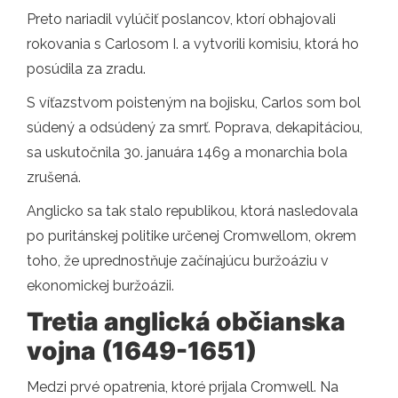
Preto nariadil vylúčiť poslancov, ktorí obhajovali
rokovania s Carlosom I. a vytvorili komisiu, ktorá ho
posúdila za zradu.
S víťazstvom poisteným na bojisku, Carlos som bol
súdený a odsúdený za smrť. Poprava, dekapitáciou,
sa uskutočnila 30. januára 1469 a monarchia bola
zrušená.
Anglicko sa tak stalo republikou, ktorá nasledovala
po puritánskej politike určenej Cromwellom, okrem
toho, že uprednostňuje začínajúcu buržoáziu v
ekonomickej buržoázii.
Tretia anglická občianska
vojna (1649-1651)
Medzi prvé opatrenia, ktoré prijala Cromwell. Na