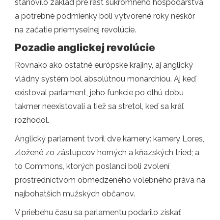
stanovilo základ pre rast súkromného hospodárstva
a potrebné podmienky boli vytvorené roky neskôr
na začatie priemyselnej revolúcie.
Pozadie anglickej revolúcie
Rovnako ako ostatné európske krajiny, aj anglický
vládny systém bol absolútnou monarchiou. Aj keď
existoval parlament, jeho funkcie po dlhú dobu
takmer neexistovali a tiež sa stretol, keď sa kráľ
rozhodol.
Anglický parlament tvoril dve kamery: kamery Lores,
zložené zo zástupcov horných a kňazských tried; a
to Commons, ktorých poslanci boli zvolení
prostredníctvom obmedzeného volebného práva na
najbohatších mužských občanov.
V priebehu času sa parlamentu podarilo získať