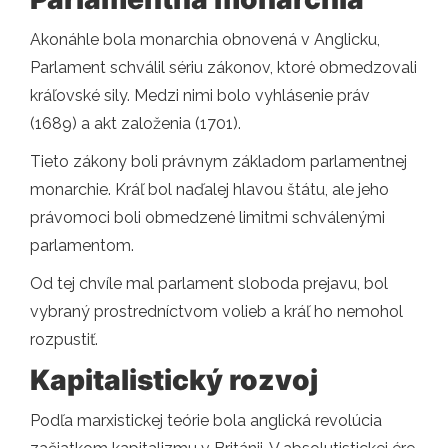
Akonáhle bola monarchia obnovená v Anglicku,
Parlament schválil sériu zákonov, ktoré obmedzovali
kráľovské sily. Medzi nimi bolo vyhlásenie práv
(1689) a akt založenia (1701).
Tieto zákony boli právnym základom parlamentnej
monarchie. Kráľ bol naďalej hlavou štátu, ale jeho
právomoci boli obmedzené limitmi schválenými
parlamentom.
Od tej chvíle mal parlament sloboda prejavu, bol
vybraný prostredníctvom volieb a kráľ ho nemohol
rozpustiť.
Kapitalistický rozvoj
Podľa marxistickej teórie bola anglická revolúcia