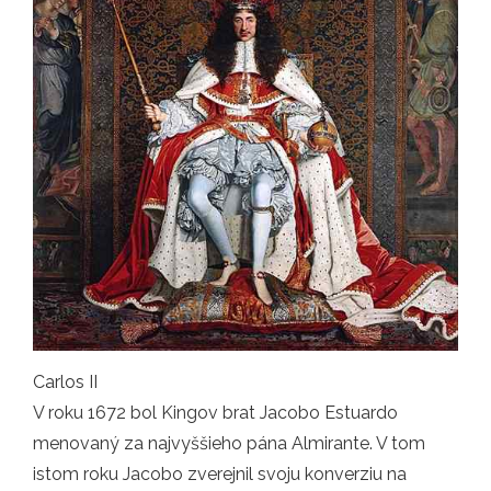
Carlos II
V roku 1672 bol Kingov brat Jacobo Estuardo
menovaný za najvyššieho pána Almirante. V tom
istom roku Jacobo zverejnil svoju konverziu na