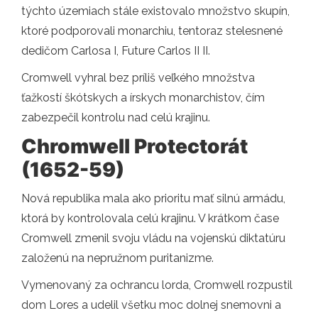
týchto územiach stále existovalo množstvo skupín,
ktoré podporovali monarchiu, tentoraz stelesnené
dedičom Carlosa I, Future Carlos II II.
Cromwell vyhral bez príliš veľkého množstva
ťažkostí škótskych a írskych monarchistov, čím
zabezpečil kontrolu nad celú krajinu.
Chromwell Protectorát
(1652-59)
Nová republika mala ako prioritu mať silnú armádu,
ktorá by kontrolovala celú krajinu. V krátkom čase
Cromwell zmenil svoju vládu na vojenskú diktatúru
založenú na nepružnom puritanizme.
Vymenovaný za ochrancu lorda, Cromwell rozpustil
dom Lores a udelil všetku moc dolnej snemovni a