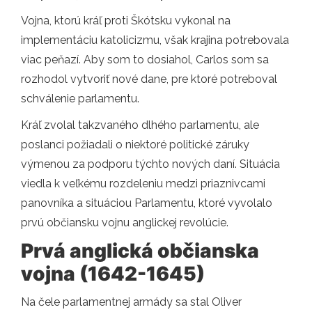
Vojna, ktorú kráľ proti Škótsku vykonal na
implementáciu katolicizmu, však krajina potrebovala
viac peňazí. Aby som to dosiahol, Carlos som sa
rozhodol vytvoriť nové dane, pre ktoré potreboval
schválenie parlamentu.
Kráľ zvolal takzvaného dlhého parlamentu, ale
poslanci požiadali o niektoré politické záruky
výmenou za podporu týchto nových daní. Situácia
viedla k veľkému rozdeleniu medzi priaznivcami
panovníka a situáciou Parlamentu, ktoré vyvolalo
prvú občiansku vojnu anglickej revolúcie.
Prvá anglická občianska
vojna (1642-1645)
Na čele parlamentnej armády sa stal Oliver