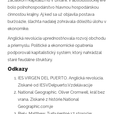
začiatkom kapitalizmu v Británii. V absolutistickej ére
bolo poľnohospodárstvo hlavnou hospodárskou
činnosťou krajiny. Aj keď sa už objavila postava
buržoázie, šľachta naďalej zohrávala dôležitú úlohu v
ekonomike.
Anglická revolúcia uprednostňovala rozvoj obchodu
a priemyslu. Politické a ekonomické opatrenia
podporovali kapitalistický systém, ktorý nahrádzal
staré feudálne štruktúry.
Odkazy
IES VIRGEN DEL PUERTO. Anglická revolúcia.
Získané od IESVDelpuerto.Vzdelávací.je
National Geographic. Oliver Cromwell, kráľ bez
vrana. Získané z histórie.National
Geographic.com.je
Biely, Matthew. Turbulentné 17. storočie: