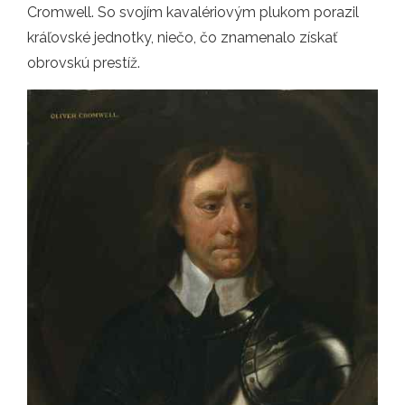
Cromwell. So svojím kavalériovým plukom porazil
kráľovské jednotky, niečo, čo znamenalo získať
obrovskú prestíž.