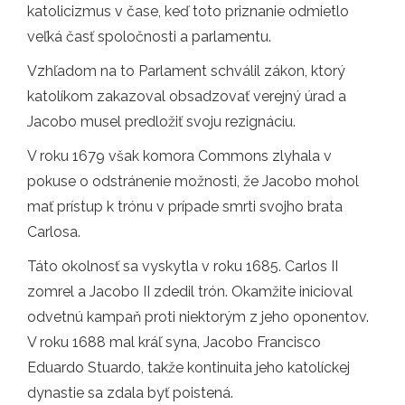
katolicizmus v čase, keď toto priznanie odmietlo
veľká časť spoločnosti a parlamentu.
Vzhľadom na to Parlament schválil zákon, ktorý
katolíkom zakazoval obsadzovať verejný úrad a
Jacobo musel predložiť svoju rezignáciu.
V roku 1679 však komora Commons zlyhala v
pokuse o odstránenie možnosti, že Jacobo mohol
mať prístup k trónu v prípade smrti svojho brata
Carlosa.
Táto okolnosť sa vyskytla v roku 1685. Carlos II
zomrel a Jacobo II zdedil trón. Okamžite inicioval
odvetnú kampaň proti niektorým z jeho oponentov.
V roku 1688 mal kráľ syna, Jacobo Francisco
Eduardo Stuardo, takže kontinuita jeho katolíckej
dynastie sa zdala byť poistená.