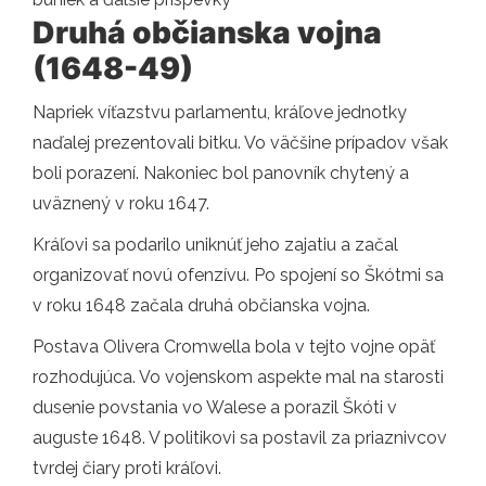
Druhá občianska vojna
(1648-49)
Napriek víťazstvu parlamentu, kráľove jednotky
naďalej prezentovali bitku. Vo väčšine prípadov však
boli porazení. Nakoniec bol panovník chytený a
uväznený v roku 1647.
Kráľovi sa podarilo uniknúť jeho zajatiu a začal
organizovať novú ofenzívu. Po spojení so Škótmi sa
v roku 1648 začala druhá občianska vojna.
Postava Olivera Cromwella bola v tejto vojne opäť
rozhodujúca. Vo vojenskom aspekte mal na starosti
dusenie povstania vo Walese a porazil Škóti v
auguste 1648. V politikovi sa postavil za priaznivcov
tvrdej čiary proti kráľovi.