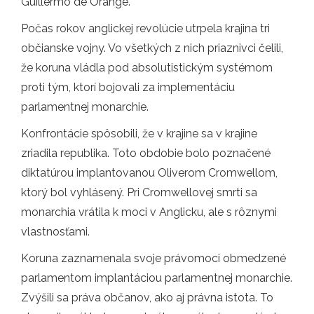
Guillermo de Orange.
Počas rokov anglickej revolúcie utrpela krajina tri
občianske vojny. Vo všetkých z nich priaznivci čelili,
že koruna vládla pod absolutistickým systémom
proti tým, ktorí bojovali za implementáciu
parlamentnej monarchie.
Konfrontácie spôsobili, že v krajine sa v krajine
zriadila republika. Toto obdobie bolo poznačené
diktatúrou implantovanou Oliverom Cromwellom,
ktorý bol vyhlásený. Pri Cromwellovej smrti sa
monarchia vrátila k moci v Anglicku, ale s rôznymi
vlastnosťami.
Koruna zaznamenala svoje právomoci obmedzené
parlamentom implantáciou parlamentnej monarchie.
Zvýšili sa práva občanov, ako aj právna istota. To