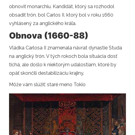
obnoviť monarchiu. Kandidát, ktorý sa rozhodol
obsadiť trón, bol Carlos II, ktorý bol v roku 1660
vyhlásený za anglického kráľa.
Obnova (1660-88)
Vládka Carlosa II znamenala návrat dynastie Studa
na anglický trón. V tých rokoch bola situácia dosť
tichá, ale došlo k niektorým udalostiam, ktoré by
opäť skončili destabilizáciu krajiny.
Môže vám slúžiť: staré meno Tokio