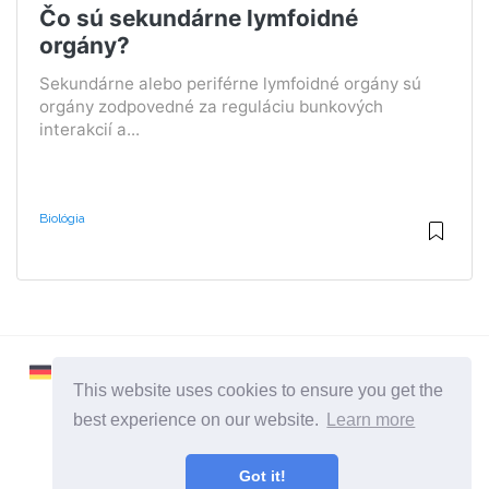
Čo sú sekundárne lymfoidné
orgány?
Sekundárne alebo periférne lymfoidné orgány sú
orgány zodpovedné za reguláciu bunkových
interakcií a...
Biológia
This website uses cookies to ensure you get the
best experience on our website.
Learn more
2026 ©
Learnaboutworld
Got it!
Všetky kategórie