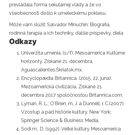
prevládala forma sekulárnej vlády a že vo
všeobecnosti došlo k umeleckému poklesu.
Môže vám slúžiť: Salvador Minuchin: Biografia,
rodinná terapia a ich techniky, ďalšie príspevky, diela
Odkazy
Univerzita umenia. (s/f). Mesoamerica Kultúrne
horizonty. Získané 21. decembra,
Aguascalientes.Škriatok.mx.
Encyclopædia Britannica. (2015, 22. júna).
Mezoamerická civilizácia. Získané 21.
decembra 2017 spoločnosťou Britannica.com.
Lyman, R. L.; O'Brien, m. J. a Dunnell, r. C.(2007).
Vzostup a pád histórie kultúry. New York:
Springer Science & Business Media.
Sodi m., D. (1992). Veľké kultúry Mesoamerica