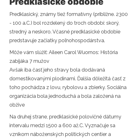
Predklasické obdobie
Predklasický, známy tiež formatívny (približne. 2300
- 100 a.C.) bol rozdelený do troch období: skorý,
stredný a neskoro. Včasné predklasické obdobie
predstavuje začiatky poľnohospodárstva.
Môže vám slúžiť: Aileen Carol Wuornos: História
zabijáka 7 mužov
Avšak iba časť jeho stravy bola dodávaná
domestikovanými plodinami. Ďalšia dôležitá časť z
toho pochádza z lovu, rybolovu a zbierky. Sociálna
organizácia bola jednoduchá a bola založená na
obžive
Na druhej strane, predklasické polovičné dátumy
intervalu medzi 1500 a 600 až.C. Vyznačuje sa
vznikom náboženských politických centier a