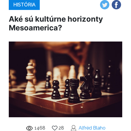
HISTÓRIA
Aké sú kultúrne horizonty
Mesoamerica?
1468
28
Alfréd Blaho