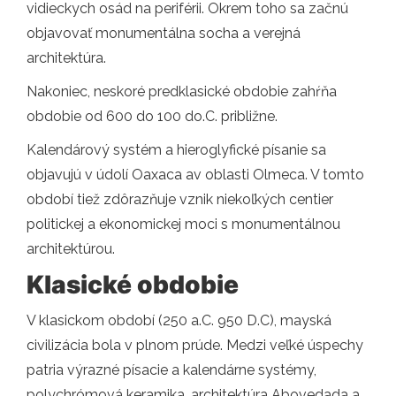
vidieckych osád na periférii. Okrem toho sa začnú
objavovať monumentálna socha a verejná
architektúra.
Nakoniec, neskoré predklasické obdobie zahŕňa
obdobie od 600 do 100 do.C. približne.
Kalendárový systém a hieroglyfické písanie sa
objavujú v údolí Oaxaca av oblasti Olmeca. V tomto
období tiež zdôrazňuje vznik niekoľkých centier
politickej a ekonomickej moci s monumentálnou
architektúrou.
Klasické obdobie
V klasickom období (250 a.C. 950 D.C), mayská
civilizácia bola v plnom prúde. Medzi veľké úspechy
patria výrazné písacie a kalendárne systémy,
polychrómová keramika, architektúra Abovedada a