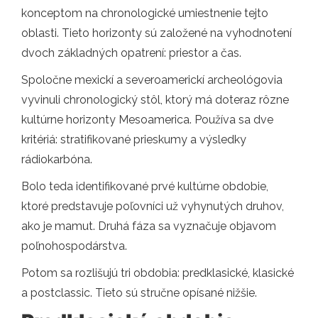
konceptom na chronologické umiestnenie tejto
oblasti. Tieto horizonty sú založené na vyhodnotení
dvoch základných opatrení: priestor a čas.
Spoločne mexickí a severoamerickí archeológovia
vyvinuli chronologický stôl, ktorý má doteraz rôzne
kultúrne horizonty Mesoamerica. Používa sa dve
kritériá: stratifikované prieskumy a výsledky
rádiokarbóna.
Bolo teda identifikované prvé kultúrne obdobie,
ktoré predstavuje poľovníci už vyhynutých druhov,
ako je mamut. Druhá fáza sa vyznačuje objavom
poľnohospodárstva.
Potom sa rozlišujú tri obdobia: predklasické, klasické
a postclassic. Tieto sú stručne opísané nižšie.