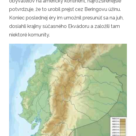
obyvateľov na americký kontinent, najrozšírenejšie
potvrdzuje, že to urobil prejsť cez Beringovu úžinu.
Koniec poslednej éry im umožnil presunúť sa na juh,
dosiahli krajiny súčasného Ekvádoru a založili tam
niektoré komunity.