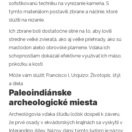
sofistikovanú techniku ​​na vyrezanie kameňa. S
týmto materiálom postavili zbrane a náčinie, ktoré
slúžili na rezanie.
Ich zbrane boli dostatočne silné na to, aby lovili
stredne veľké zvieratá, ako aj veľké priehrady, ako sú
mastodon alebo obrovské plamene. Vďaka ich
schopnostiam dokázali efektívne využívať ich mäso,
pokožku a kosti
Môže vám slúžiť: Francisco l. Urquizo: Životopis, štýl
a diela
Paleoindiánske
archeologické miesta
Archeológovia vďaka štúdiu ložísk dospeli k záveru,
že prvé osady v ekvádorských krajinách sa vyskytli v
Interandino Alley. Názov daný týmto ľuďom je názov