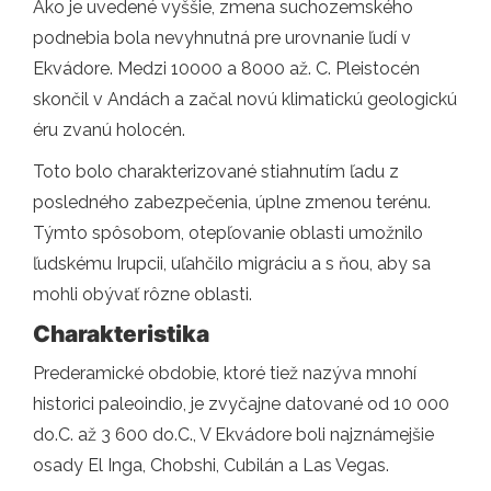
Ako je uvedené vyššie, zmena suchozemského
podnebia bola nevyhnutná pre urovnanie ľudí v
Ekvádore. Medzi 10000 a 8000 až. C. Pleistocén
skončil v Andách a začal novú klimatickú geologickú
éru zvanú holocén.
Toto bolo charakterizované stiahnutím ľadu z
posledného zabezpečenia, úplne zmenou terénu.
Týmto spôsobom, otepľovanie oblasti umožnilo
ľudskému Irupcii, uľahčilo migráciu a s ňou, aby sa
mohli obývať rôzne oblasti.
Charakteristika
Prederamické obdobie, ktoré tiež nazýva mnohí
historici paleoindio, je zvyčajne datované od 10 000
do.C. až 3 600 do.C., V Ekvádore boli najznámejšie
osady El Inga, Chobshi, Cubilán a Las Vegas.