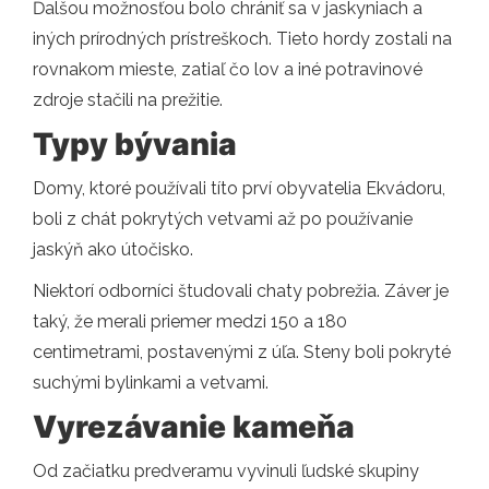
Ďalšou možnosťou bolo chrániť sa v jaskyniach a
iných prírodných prístreškoch. Tieto hordy zostali na
rovnakom mieste, zatiaľ čo lov a iné potravinové
zdroje stačili na prežitie.
Typy bývania
Domy, ktoré používali títo prví obyvatelia Ekvádoru,
boli z chát pokrytých vetvami až po používanie
jaskýň ako útočisko.
Niektorí odborníci študovali chaty pobrežia. Záver je
taký, že merali priemer medzi 150 a 180
centimetrami, postavenými z úľa. Steny boli pokryté
suchými bylinkami a vetvami.
Vyrezávanie kameňa
Od začiatku predveramu vyvinuli ľudské skupiny