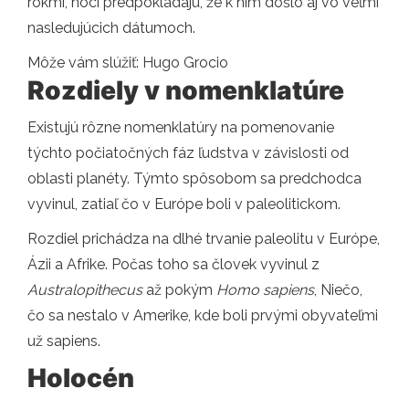
rokmi, hoci predpokladajú, že k nim došlo aj vo veľmi
nasledujúcich dátumoch.
Môže vám slúžiť: Hugo Grocio
Rozdiely v nomenklatúre
Existujú rôzne nomenklatúry na pomenovanie
týchto počiatočných fáz ľudstva v závislosti od
oblasti planéty. Týmto spôsobom sa predchodca
vyvinul, zatiaľ čo v Európe boli v paleolitickom.
Rozdiel prichádza na dlhé trvanie paleolitu v Európe,
Ázii a Afrike. Počas toho sa človek vyvinul z
Australopithecus
až pokým
Homo sapiens
, Niečo,
čo sa nestalo v Amerike, kde boli prvými obyvateľmi
už sapiens.
Holocén