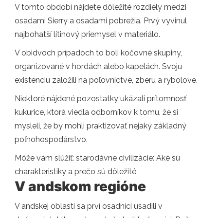
V tomto období nájdete dôležité rozdiely medzi
osadami Sierry a osadami pobrežia. Prvý vyvinul
najbohatší lítinový priemysel v materiálo.
V obidvoch prípadoch to boli kočovné skupiny,
organizované v hordách alebo kapelách. Svoju
existenciu založili na poľovníctve, zberu a rybolove.
Niektoré nájdené pozostatky ukázali prítomnosť
kukurice, ktorá viedla odborníkov k tomu, že si
mysleli, že by mohli praktizovať nejaký základný
poľnohospodárstvo.
Môže vám slúžiť: starodávne civilizácie: Aké sú
charakteristiky a prečo sú dôležité
V andskom regióne
V andskej oblasti sa prví osadníci usadili v