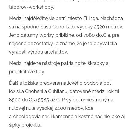
táborov-workshopy.
Medzi najdôležitejšie patrí miesto El Inga. Nachádza
sa na spodnej časti Cerro Ilaló, vysoký 2520 metrov.
Jeho dátumy tvorby, približne, od 7080 do.C a, pre
nájdené pozostatky, je známe, že jeho obyvatelia
vyrábali výrobu artefaktov.
Medzi nájdené nástroje patria nože, škrabky a
projektilové tipy.
Ďalšie ložiská predveramatického obdobia boli
ložiská Chobshi a Cubilánu, datované medzi rokmi
8500 do.C. a 5585 až.C. Prvý bol umiestnený na
nulovej nule vysokej 2400 metrov, kde
archeológovia našli kamenné a kostné náčinie, ako aj
šípky projektilu.