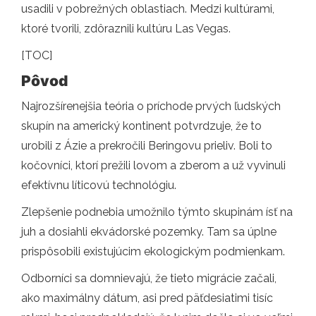
usadili v pobrežných oblastiach. Medzi kultúrami,
ktoré tvorili, zdôraznili kultúru Las Vegas.
[TOC]
Pôvod
Najrozšírenejšia teória o príchode prvých ľudských
skupín na americký kontinent potvrdzuje, že to
urobili z Ázie a prekročili Beringovu prieliv. Boli to
kočovníci, ktorí prežili lovom a zberom a už vyvinuli
efektívnu líticovú technológiu.
Zlepšenie podnebia umožnilo týmto skupinám ísť na
juh a dosiahli ekvádorské pozemky. Tam sa úplne
prispôsobili existujúcim ekologickým podmienkam.
Odborníci sa domnievajú, že tieto migrácie začali,
ako maximálny dátum, asi pred päťdesiatimi tisíc