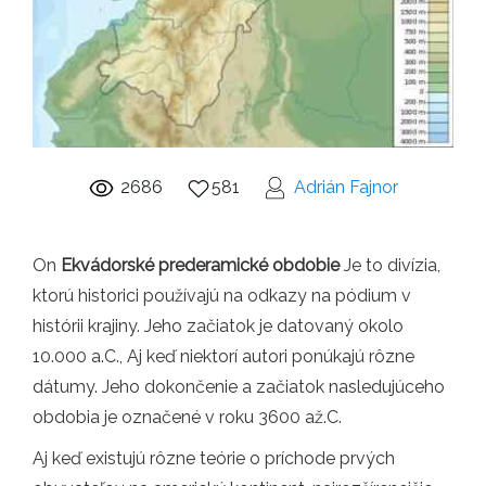
2686
581
Adrián Fajnor
On
Ekvádorské prederamické obdobie
Je to divízia,
ktorú historici používajú na odkazy na pódium v ​​
histórii krajiny. Jeho začiatok je datovaný okolo
10.000 a.C., Aj keď niektorí autori ponúkajú rôzne
dátumy. Jeho dokončenie a začiatok nasledujúceho
obdobia je označené v roku 3600 až.C.
Aj keď existujú rôzne teórie o príchode prvých