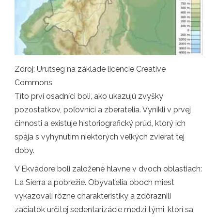
Zdroj: Urutseg na základe licencie Creative
Commons
Títo prví osadníci boli, ako ukazujú zvyšky
pozostatkov, poľovníci a zberatelia. Vynikli v prvej
činnosti a existuje historiografický prúd, ktorý ich
spája s vyhynutím niektorých veľkých zvierat tej
doby.
V Ekvádore boli založené hlavne v dvoch oblastiach:
La Sierra a pobrežie. Obyvatelia oboch miest
vykazovali rôzne charakteristiky a zdôraznili
začiatok určitej sedentarizácie medzi tými, ktorí sa