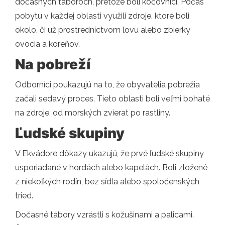
dočasných táboroch, pretože boli kočovníci. Počas
pobytu v každej oblasti využili zdroje, ktoré boli
okolo, či už prostredníctvom lovu alebo zbierky
ovocia a koreňov.
Na pobreží
Odborníci poukazujú na to, že obyvatelia pobrežia
začali sedavý proces. Tieto oblasti boli veľmi bohaté
na zdroje, od morských zvierat po rastliny.
Ľudské skupiny
V Ekvádore dôkazy ukazujú, že prvé ľudské skupiny
usporiadané v hordách alebo kapelách. Boli zložené
z niekoľkých rodín, bez sídla alebo spoločenských
tried.
Dočasné tábory vzrástli s kožušinami a palicami.