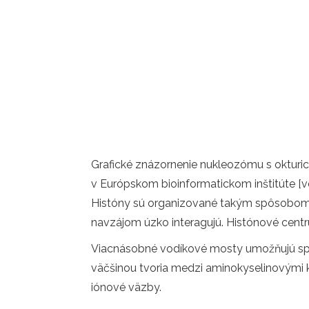
Grafické znázornenie nukleozómu s oktur
v Európskom bioinformatickom inštitúte
Históny sú organizované takým spôsobom, 
navzájom úzko interagujú. Histónové centr
Viacnásobné vodíkové mosty umožňujú spo
väčšinou tvoria medzi aminokyselinovými ko
iónové väzby.