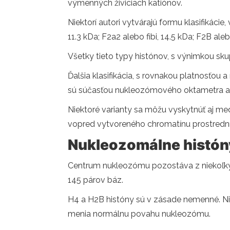
výmenných živiciach katiónov.
Niektorí autori vytvárajú formu klasifikácie,
11.3 kDa; F2a2 alebo fibi, 14.5 kDa; F2B ale
Všetky tieto typy histónov, s výnimkou s
Ďalšia klasifikácia, s rovnakou platnosťou 
sú súčasťou nukleozómového oktametra a h
Niektoré varianty sa môžu vyskytnúť aj med
vopred vytvoreného chromatínu prostrední
Nukleozomálne histón
Centrum nukleozómu pozostáva z niekoľkýc
145 párov báz.
H4 a H2B históny sú v zásade nemenné. Niek
menia normálnu povahu nukleozómu.