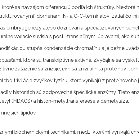
ktoré sa navzájom diferencujú podľa ich štruktúry. Niektoré m
ruktúrovanými“ doménami N- a C-C-terminálov; zatiaľ čo iní
čas embryogenézy alebo dozrievania špecializovaných bunie
turálne variácie súvisia s post -translačnými úpravami, ako sú t
s modifikáciou stupňa kondenzácie chromatínu a je bežne uvá
lasťami, ktoré sú transkriptívne aktívne. Zvyčajne sa vyskyt
tívne zaťaženie sa znižuje, čím sa zníži afinita proteínov p
ebo trivilácia zvyškov lyzínu, ktoré vynikajú z proteínového j
ácií v históriách sú zodpovedné špecifické enzýmy. Tieto e
cetyl (HDACS) a histón-metyltransferaese a demetyláza.
mnejších lipidov
znymi biochemickými technikami, medzi ktorými vynikajú chr