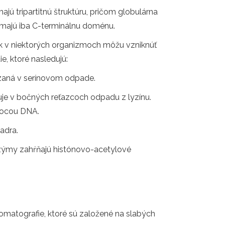
ajú tripartitnú štruktúru, pričom globulárna
 majú iba C-terminálnu doménu.
k v niektorých organizmoch môžu vzniknúť
ie, ktoré nasledujú:
dzaná v serínovom odpade.
uje v bočných reťazcoch odpadu z lyzínu.
omocou DNA.
adra.
nzýmy zahŕňajú histónovo-acetylové
omatografie, ktoré sú založené na slabých