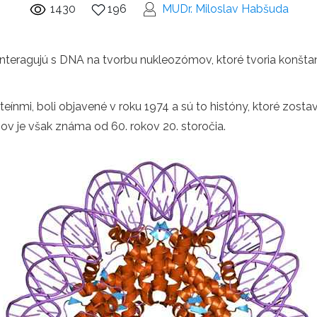
1430
196
MUDr. Miloslav Habšuda
é interagujú s DNA na tvorbu nukleozómov, ktoré tvoria kon
nmi, boli objavené v roku 1974 a sú to históny, ktoré zosta
nov je však známa od 60. rokov 20. storočia.