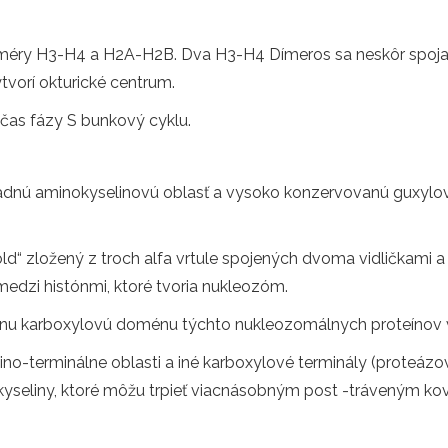
éry H3-H4 a H2A-H2B. Dva H3-H4 Dímeros sa neskôr spoja a 
vorí okturické centrum.
čas fázy S bunkový cyklu.
adnú aminokyselinovú oblasť a vysoko konzervovanú guxylo
d“ zložený z troch alfa vrtule spojených dvoma vidličkami a
medzi histónmi, ktoré tvoria nukleozóm.
árnu karboxylovú doménu týchto nukleozomálnych proteínov 
no-terminálne oblasti a iné karboxylové terminály (proteázové
yseliny, ktoré môžu trpieť viacnásobným post -tráveným ko