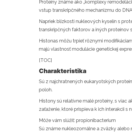
Proteíny známe ako „komplexy remodeláci
vstup transkripčného mechanizmu do DNA
Napriek blízkosti nukleových kyselín s pr
transkripčných faktorov a iných proteínov
Histonas môžu trpieť rôznymi modifikáciam
majú vlastnosť modulácie genetickej expr
[TOC]
Charakteristika
Sú z najchratnených eukaryotských proteíno
poloh.
Histony sú relatívne malé proteíny, s viac
zaťaženie, ktoré prispieva k ich interakcii
Môže vám slúžiť: propionibacterium
Sú známe nukleozomálne a zväzky alebo mos