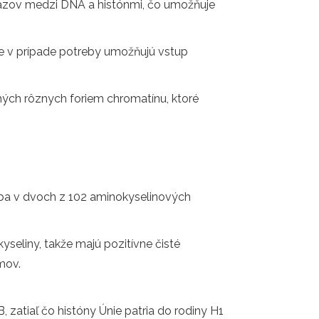
äzov medzi DNA a histónmi, čo umožňuje
že v prípade potreby umožňujú vstup
hých rôznych foriem chromatínu, ktoré
 iba v dvoch z 102 aminokyselinových
yseliny, takže majú pozitívne čisté
mov.
atiaľ čo históny Únie patria do rodiny H1