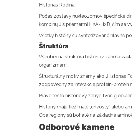
Histonas Rodina.
Počas zostavy nukleozómov špecifické dim
kombinujú s priemermi H2A-H2B, čím sa vyt
Všetky históny sú syntetizované hlavne po
Štruktúra
Všeobecná štruktúra histónov zahŕňa zákl
organizmami.
Štrukturálny motív známy ako „Histonas Fol
zodpovedný za interakcie proteín-proteín 
Práve tento histónový záhyb tvorí globul
Histony majú tiež malé „chvosty“ alebo ami
Oba regióny sú bohaté na základné aminok
Odborové kamene