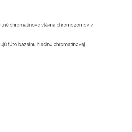
štantné chromatínové vlákna chromozómov v
vujú túto bazálnu hladinu chromatínovej