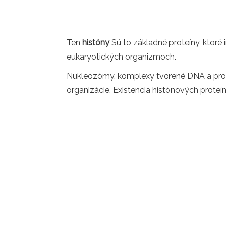
Ten
históny
Sú to základné proteíny, ktor
eukaryotických organizmoch.
Nukleozómy, komplexy tvorené DNA a proteí
organizácie. Existencia histónových proteí