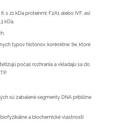
fi, s 21 kDa proteínmi; F2A1 alebo IVF, asi
.3 kDa.
h.
ych typov histónov, konkrétne: tie, ktoré
tetizujú počas rozhrania a vkladajú sa do
TP.
rých sú zabalené segmenty DNA približne
biofyzikálne a biochemické vlastnosti