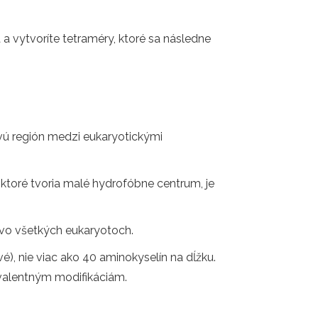
vytvoríte tetraméry, ktoré sa následne
vú región medzi eukaryotickými
 ktoré tvoria malé hydrofóbne centrum, je
vo všetkých eukaryotoch.
), nie viac ako 40 aminokyselín na dĺžku.
valentným modifikáciám.