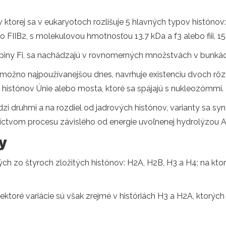
 v ktorej sa v eukaryotoch rozlišuje 5 hlavných typov histónov: 
bo FIIB2, s molekulovou hmotnosťou 13.7 kDa a f3 alebo fiii, 15
kupiny Fi, sa nachádzajú v rovnomerných množstvách v bunkác
a možno najpoužívanejšou dnes, navrhuje existenciu dvoch rôzn
istónov Únie alebo mosta, ktoré sa spájajú s nukleozómmi.
zi druhmi a na rozdiel od jadrových histónov, varianty sa syn
ctvom procesu závislého od energie uvoľnenej hydrolýzou A
y
h zo štyroch zložitých histónov: H2A, H2B, H3 a H4; na kto
toré variácie sú však zrejmé v históriách H3 a H2A, ktorých 