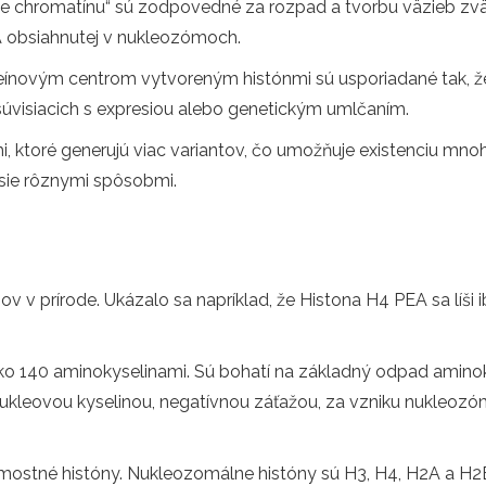
e chromatínu“ sú zodpovedné za rozpad a tvorbu väzieb zv
 obsiahnutej v nukleozómoch.
oteínovým centrom vytvoreným histónmi sú usporiadané tak, 
 súvisiacich s expresiou alebo genetickým umlčaním.
i, ktoré generujú viac variantov, čo umožňuje existenciu mno
esie rôznymi spôsobmi.
v v prírode. Ukázalo sa napríklad, že Histona H4 PEA sa líši
 ako 140 aminokyselinami. Sú bohatí na základný odpad aminok
 s nukleovou kyselinou, negatívnou záťažou, za vzniku nukleozó
tné históny. Nukleozomálne históny sú H3, H4, H2A a H2B, z