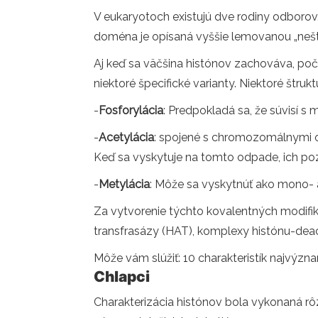
V eukaryotoch existujú dve rodiny odborov, 
doména je opísaná vyššie lemovanou „nešt
Aj keď sa väčšina histónov zachováva, po
niektoré špecifické varianty. Niektoré štruk
-
Fosforylácia
: Predpokladá sa, že súvisí 
-
Acetylácia
: spojené s chromozomálnymi ob
Keď sa vyskytuje na tomto odpade, ich pozi
-
Metylácia
: Môže sa vyskytnúť ako mono- al
Za vytvorenie týchto kovalentných modifik
transfrasázy (HAT), komplexy histónu-dea
Môže vám slúžiť: 10 charakteristík najvýzna
Chlapci
Charakterizácia histónov bola vykonaná rô