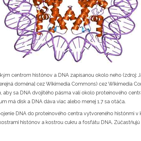
ickým centrom histónov a DNA zapísanou okolo neho (zdroj
 [verejná doména] cez Wikimedia Commons) cez Wikimedia 
aby sa DNA dvojitého pásma valí okolo proteínového centra
um má disk a DNA dáva viac alebo menej 1.7 sa otáča.
jenie DNA do proteínového centra vytvoreného histónmi v 
strami histónov a kostrou cukru a fosfátu DNA. Zúčastňujú s