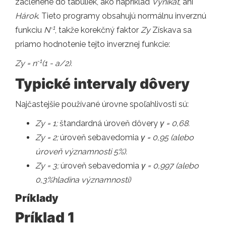
začlenené do tabuliek, ako napríklad
Vynikať
, ani
Hárok
. Tieto programy obsahujú normálnu inverznú
-1
funkciu
N
, takže korekčný faktor
Zy
Získava sa
priamo hodnotenie tejto inverznej funkcie:
-1
Zy = n
(1 - a/2).
Typické intervaly dôvery
Najčastejšie používané úrovne spoľahlivosti sú:
Zy = 1;
štandardná úroveň dôvery
γ = 0,68.
Zy = 2;
úroveň sebavedomia
γ = 0,95 (alebo
úroveň významnosti 5%).
Zy = 3;
úroveň sebavedomia
γ = 0,997 (alebo
0,3%hladina významnosti)
Príklady
Príklad 1