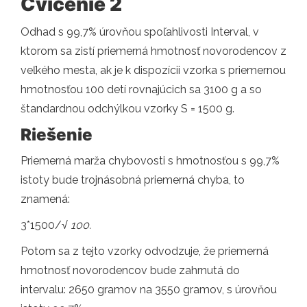
Cvičenie 2
Odhad s 99,7% úrovňou spoľahlivosti Interval, v
ktorom sa zistí priemerná hmotnosť novorodencov z
veľkého mesta, ak je k dispozícii vzorka s priemernou
hmotnosťou 100 detí rovnajúcich sa 3100 g a so
štandardnou odchýlkou ​​vzorky S = 1500 g.
Riešenie
Priemerná marža chybovosti s hmotnosťou s 99,7%
istoty bude trojnásobná priemerná chyba, to
znamená:
3*1500/
√ 100.
Potom sa z tejto vzorky odvodzuje, že priemerná
hmotnosť novorodencov bude zahrnutá do
intervalu: 2650 gramov na 3550 gramov, s úrovňou