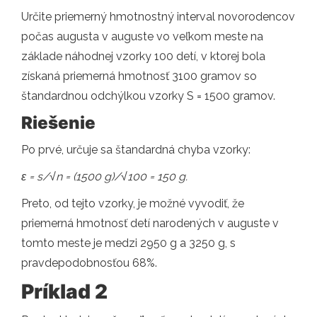
Určite priemerný hmotnostný interval novorodencov
počas augusta v auguste vo veľkom meste na
základe náhodnej vzorky 100 detí, v ktorej bola
získaná priemerná hmotnosť 3100 gramov so
štandardnou odchýlkou ​​vzorky S = 1500 gramov.
Riešenie
Po prvé, určuje sa štandardná chyba vzorky:
ε = s/√n = (1500 g)/√100 = 150 g.
Preto, od tejto vzorky, je možné vyvodiť, že
priemerná hmotnosť detí narodených v auguste v
tomto meste je medzi 2950 g a 3250 g, s
pravdepodobnosťou 68%.
Príklad 2