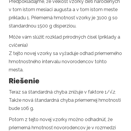
Predpokladajme, že veľkosť vzorky detí narodených
v tom istom mesiaci augusta a v tom istom meste
príkladu 1. Priemerná hmotnosť vzorky je 3100 g so
štandardnou 1500 g disperziou.
Môže vám slúžiť: rozklad prírodných čísel (príklady a
cvičenia)
Z tejto novej vzorky sa vyžaduje odhad priemerného
hmotnostného intervalu novorodencov tohto
mesta.
Riešenie
Teraz sa štandardná chyba znižuje v faktore 1/
√2
,
Takže nová štandardná chyba priemernej hmotnosti
bude 106 g.
Potom z tejto novej vzorky možno odhadnúť, že
priemerná hmotnosť novorodencov je v rozmedzí