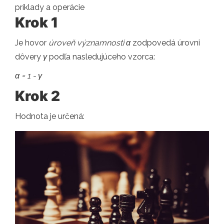
príklady a operácie
Krok 1
Je hovor
úroveň významnosti α
zodpovedá úrovni
dôvery
γ
podľa nasledujúceho vzorca:
α = 1 - γ
Krok 2
Hodnota je určená: