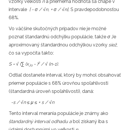
vzorky veľkosti
n
a priemerná hodnota sa chápe v
intervale
[ - σ / √n, + σ / √n],
S pravdepodobnosťou
68%.
Vo väčšine skutočných prípadov nie je možné
poznať štandardnú odchýlku populácie, takže
σ
Je
aproximovaný štandardnou odchýlkou ​​vzorky
siež
,
čo sa vypočíta takto:
2
S = √ (∑ (x
- )
/ √ (n-1).
Jo
Odtiaľ dostanete interval, ktorý by mohol obsahovať
priemer populácie s 68% úrovňou spoľahlivosti
(štandardná úroveň spoľahlivosti), daná:
-s / √n ≤
μ ≤ + s / √n
Tento interval merania populácie je známy ako
štandardný interval odhadu a
bol získaný iba s
údajmi dostupnými vo veľkosti
n
.