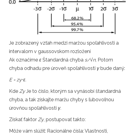
Je zobrazený vzťah medzi maržou spoľahlivosti a
intervalom v gaussovskom rozložení
Ak označíme
ε
Štandardná chyba
s/√n
, Potom
chyba odhadu pre úroveň spoľahlivosti
γ
bude daný:
E = zy
⋅
ε.
Kde
Zy
Je to číslo, ktorým sa vynásobí štandardná
chyba, a tak získajte maržu chyby s ľubovoľnou
úrovňou spoľahlivosti
γ.
Získať faktor
Zy
, postupovať takto:
Môže vám slúžiť: Racionálne čísla: Vlastnosti,