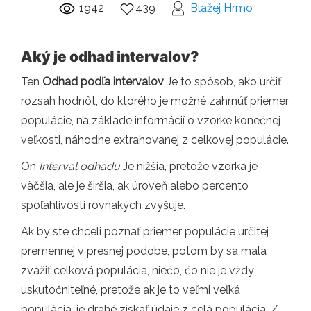
1942
439
Blažej Hrmo
Aký je odhad intervalov?
Ten
Odhad podľa intervalov
Je to spôsob, ako určiť
rozsah hodnôt, do ktorého je možné zahrnúť priemer
populácie, na základe informácií o vzorke konečnej
veľkosti, náhodne extrahovanej z celkovej populácie.
On
Interval odhadu
Je nižšia, pretože vzorka je
väčšia, ale je širšia, ak úroveň alebo percento
spoľahlivosti rovnakých zvyšuje.
Ak by ste chceli poznať priemer populácie určitej
premennej v presnej podobe, potom by sa mala
zvážiť celková populácia, niečo, čo nie je vždy
uskutočniteľné, pretože ak je to veľmi veľká
populácia, je drahé získať údaje z celá populácia. Z