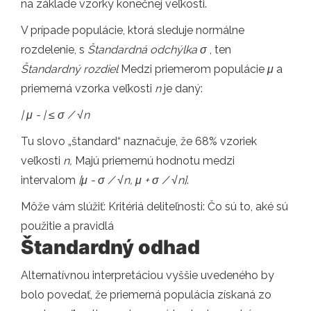
na základe vzorky konečnej veľkosti.
V prípade populácie, ktorá sleduje normálne
rozdelenie, s
Štandardná odchýlka σ
, ten
Štandardný rozdiel
Medzi priemerom populácie
μ
a
priemerná vzorka veľkosti
n
je daný:
| μ - | ≤ σ / √n
Tu slovo „štandard“ naznačuje, že 68% vzoriek
veľkosti
n,
Majú priemernú hodnotu medzi
intervalom
[μ - σ / √n, μ + σ / √n]
.
Môže vám slúžiť: Kritériá deliteľnosti: Čo sú to, aké sú
použitie a pravidlá
Štandardný odhad
Alternatívnou interpretáciou vyššie uvedeného by
bolo povedať, že priemerná populácia získaná zo