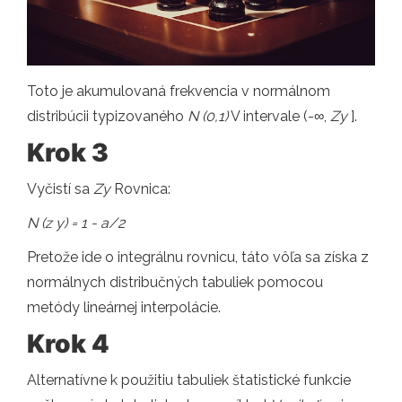
Toto je akumulovaná frekvencia v normálnom
distribúcii typizovaného
N (0,1)
V intervale (-∞,
Zy
].
Krok 3
Vyčistí sa
Zy
Rovnica:
N (z y) = 1 - a/2
Pretože ide o integrálnu rovnicu, táto vôľa sa získa z
normálnych distribučných tabuliek pomocou
metódy lineárnej interpolácie.
Krok 4
Alternatívne k použitiu tabuliek štatistické funkcie