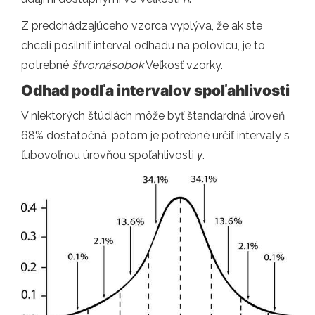
Z predchádzajúceho vzorca vyplýva, že ak ste
chceli posilniť interval odhadu na polovicu, je to
potrebné
štvornásobok
Veľkosť vzorky.
Odhad podľa intervalov spoľahlivosti
V niektorých štúdiách môže byť štandardná úroveň
68% dostatočná, potom je potrebné určiť intervaly s
ľubovoľnou úrovňou spoľahlivosti
γ
.