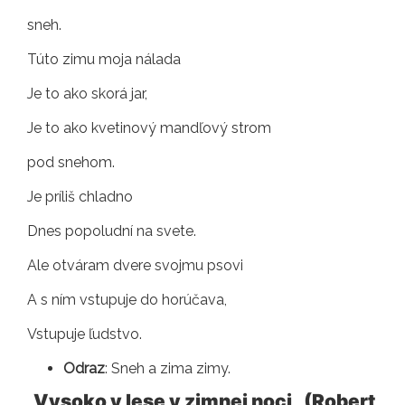
sneh.
Túto zimu moja nálada
Je to ako skorá jar,
Je to ako kvetinový mandľový strom
pod snehom.
Je príliš chladno
Dnes popoludní na svete.
Ale otváram dvere svojmu psovi
A s ním vstupuje do horúčava,
Vstupuje ľudstvo.
Odraz
: Sneh a zima zimy.
„Vysoko v lese v zimnej noci
„
(Robert