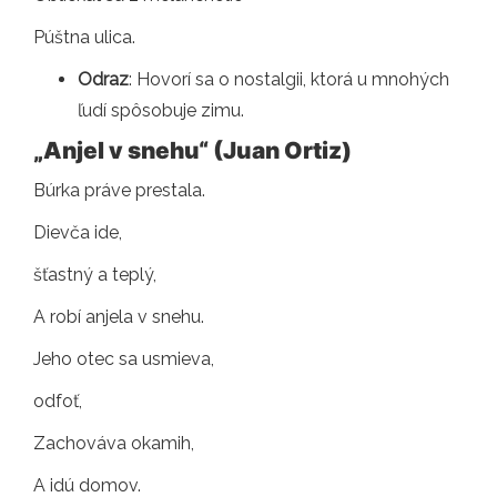
Púštna ulica.
Odraz
: Hovorí sa o nostalgii, ktorá u mnohých
ľudí spôsobuje zimu.
„Anjel v snehu“ (Juan Ortiz)
Búrka práve prestala.
Dievča ide,
šťastný a teplý,
A robí anjela v snehu.
Jeho otec sa usmieva,
odfoť,
Zachováva okamih,
A idú domov.