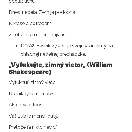
odolať tichu.
Dnes, nedeľa, Zem je podobná
K kráse a potrebám
Z toho, čo milujem najviac.
Odraz
: Básnik vyjadruje svoju víziu zimy na
chladnej nedeľnej prechádzke.
„Vyfukujte, zimný vietor
„
(William
Shakespeare)
Vyfúknuť, zimný vietor,
No, nikdy to neurobíš
Ako nevlastnosť.
Váš zub je menej krutý,
Pretože ťa nikto nevidí,