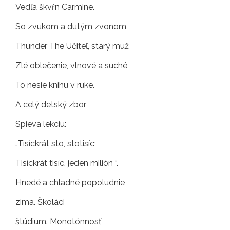
Vedľa škvŕn Carmine.
So zvukom a dutým zvonom
Thunder The Učiteľ, starý muž
Zlé oblečenie, vlnové a suché,
To nesie knihu v ruke.
A celý detský zbor
Spieva lekciu:
„Tisíckrát sto, stotisíc;
Tisíckrát tisíc, jeden milión “.
Hnedé a chladné popoludnie
zima. Školáci
štúdium. Monotónnosť