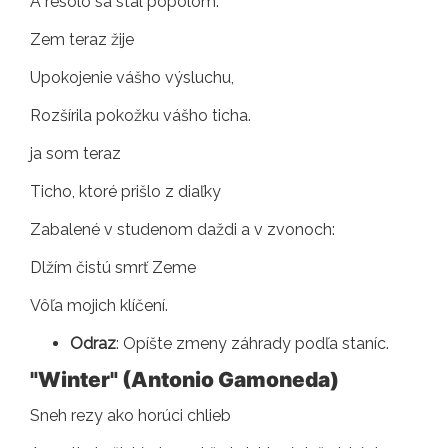
A resolo sa stal popolom.
Zem teraz žije
Upokojenie vášho výsluchu,
Rozšírila pokožku vášho ticha.
ja som teraz
Ticho, ktoré prišlo z diaľky
Zabalené v studenom daždi a v zvonoch:
Dlžím čistú smrť Zeme
Vôľa mojich klíčení.
Odraz
: Opíšte zmeny záhrady podľa staníc.
"Winter" (Antonio Gamoneda)
Sneh rezy ako horúci chlieb