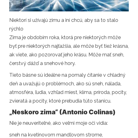
Niektorí si užívajú zimu a iní chcú, aby sa to stalo
rýchlo
Zima je obdobím roka, ktorá pre niektorých môže
byť pre niektorých najťažšia, ale môže byť tiež krásna,
ak viete, ako pozorovať jeho krásu. Môže mať sneh,
čerstvý dážď a snehové hory.
Tieto básne sú ideálne na pomaly čítanie v chladný
deň a uvažujú o problémoch, ako sú sneh, nálada,
atmosféra, ľudia, vzhľad miest, klíma, príroda, pocity,
zvieratá a pocity, ktoré prebudia túto stanicu.
„Neskoro zima“ (Antonio Colinas)
Nie je neuveriteľné, ako veľmi moje oči vidia:
sneh na kvetinovom mandľovom strome,