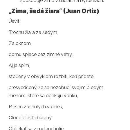
spôsobuje zimu v uliciach a bytostiach.
„Zima, šedá žiara“ (Juan Ortiz)
Úsvit,
Trochu žiara za šedým,
Za oknom,
domu spiace cez zimné vetry.
Aj ja spím,
stočený v obvyklom rozbití, keď prídete,
presvedčený, že sa nezobudí svojím bledým
menom, ktoré sa opakujú vonku,
Pieseň zosnulých vločiek,
Cloud plášť zbúraný
Obliekať sa z melanchólie