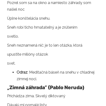
Pozrel som sa na okno a namiesto záhrady som
našiel noc
Úplne konštelácia snehu.
Sneh robí ticho hmatateľný a je zrútením
svetlo.
Sneh neznamená nič: je to len otázka, ktorá
upustite milióny otázok
svet.
Odraz
: Meditačná báseň na snehu v chladnej
zimnej noci.
„Zimná záhrada“ (Pablo Neruda)
Prichádza zima. Skvelý diktovaný
Dávajú mi pomalé listy