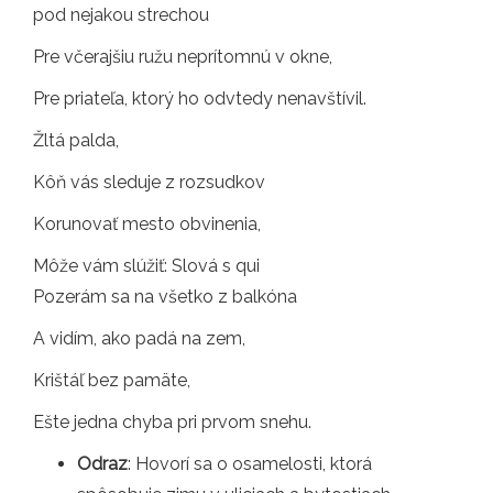
pod nejakou strechou
Pre včerajšiu ružu neprítomnú v okne,
Pre priateľa, ktorý ho odvtedy nenavštívil.
Žltá palda,
Kôň vás sleduje z rozsudkov
Korunovať mesto obvinenia,
Môže vám slúžiť: Slová s qui
Pozerám sa na všetko z balkóna
A vidím, ako padá na zem,
Krištáľ bez pamäte,
Ešte jedna chyba pri prvom snehu.
Odraz
: Hovorí sa o osamelosti, ktorá