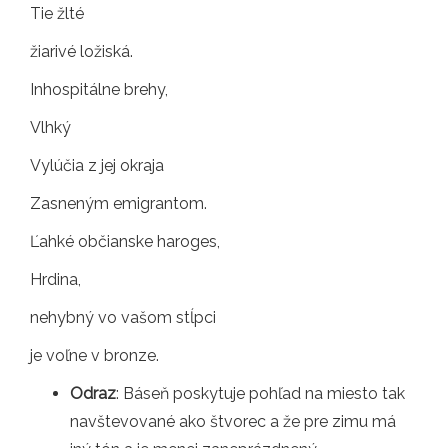
Tie žlté
žiarivé ložiská.
Inhospitálne brehy,
Vlhký
Vylúčia z jej okraja
Zasneným emigrantom.
Ľahké občianske haroges,
Hrdina,
nehybný vo vašom stĺpci
je voľne v bronze.
Odraz
: Báseň poskytuje pohľad na miesto tak
navštevované ako štvorec a že pre zimu má