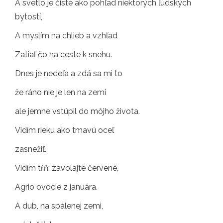
A svetlo je čisté ako pohľad niektorých ľudských
bytostí,
A myslím na chlieb a vzhľad
Zatiaľ čo na ceste k snehu.
Dnes je nedeľa a zdá sa mi to
že ráno nie je len na zemi
ale jemne vstúpil do môjho života.
Vidím rieku ako tmavú oceľ
zasnežiť.
Vidím tŕň: zavolajte červené,
Agrio ovocie z januára.
A dub, na spálenej zemi,