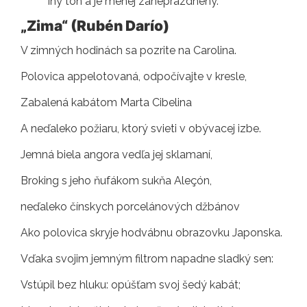
iný tón a je menej zaneprázdnený.
„Zima“ (Rubén Darío)
V zimných hodinách sa pozrite na Carolina.
Polovica appelotovaná, odpočívajte v kresle,
Zabalená kabátom Marta Cibelina
A neďaleko požiaru, ktorý svieti v obývacej izbe.
Jemná biela angora vedľa jej sklamaní,
Broking s jeho ňufákom sukňa Aleçón,
neďaleko čínskych porcelánových džbánov
Ako polovica skryje hodvábnu obrazovku Japonska.
Vďaka svojim jemným filtrom napadne sladký sen:
Vstúpil bez hluku: opúšťam svoj šedý kabát;