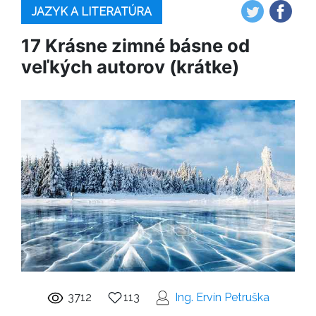
JAZYK A LITERATÚRA
17 Krásne zimné básne od
veľkých autorov (krátke)
3712
113
Ing. Ervín Petruška