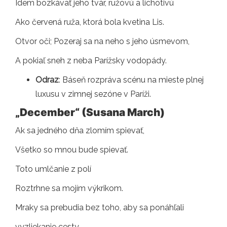
Idem bozkávať jeho tvár, ružovú a lichotivú
Ako červená ruža, ktorá bola kvetina Lis.
Otvor oči; Pozeraj sa na neho s jeho úsmevom,
A pokiaľ sneh z neba Parížsky vodopády.
Odraz
: Báseň rozpráva scénu na mieste plnej
luxusu v zimnej sezóne v Paríži.
„December“ (Susana March)
Ak sa jedného dňa zlomím spievať,
Všetko so mnou bude spievať.
Toto umlčanie z polí
Roztrhne sa mojím výkrikom.
Mraky sa prebudia bez toho, aby sa ponáhľali
vyzliekanie cesty.