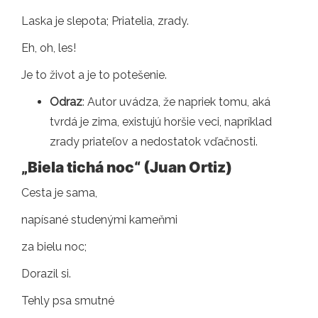
Laska je slepota; Priatelia, zrady.
Eh, oh, les!
Je to život a je to potešenie.
Odraz
: Autor uvádza, že napriek tomu, aká
tvrdá je zima, existujú horšie veci, napríklad
zrady priateľov a nedostatok vďačnosti.
„Biela tichá noc“ (Juan Ortiz)
Cesta je sama,
napísané studenými kameňmi
za bielu noc;
Dorazil si.
Tehly psa smutné