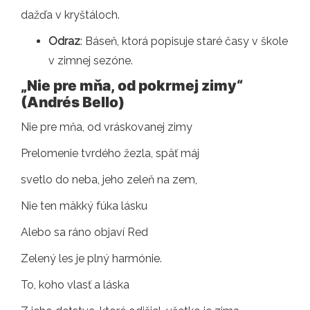
dažďa v kryštáloch.
Odraz
: Báseň, ktorá popisuje staré časy v škole
v zimnej sezóne.
„Nie pre mňa, od pokrmej zimy“
(Andrés Bello)
Nie pre mňa, od vráskovanej zimy
Prelomenie tvrdého žezla, späť máj
svetlo do neba, jeho zeleň na zem,
Nie ten mäkký fúka lásku
Alebo sa ráno objaví Red
Zelený les je plný harmónie.
To, koho vlasť a láska