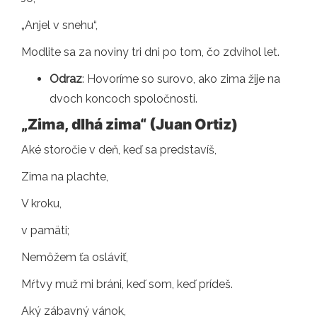
„Anjel v snehu“,
Modlite sa za noviny tri dni po tom, čo zdvihol let.
Odraz
: Hovoríme so surovo, ako zima žije na
dvoch koncoch spoločnosti.
„Zima, dlhá zima“ (Juan Ortiz)
Aké storočie v deň, keď sa predstavíš,
Zima na plachte,
V kroku,
v pamäti;
Nemôžem ťa osláviť,
Mŕtvy muž mi bráni, keď som, keď prídeš.
Aký zábavný vánok,