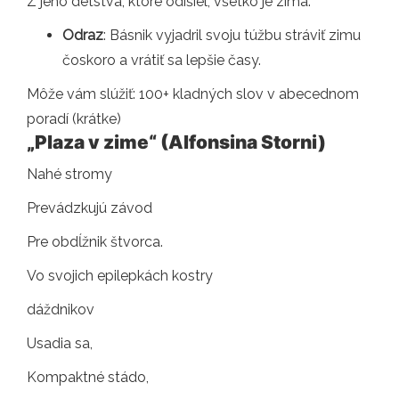
Z jeho detstva, ktoré odišiel, všetko je zima.
Odraz
: Básnik vyjadril svoju túžbu stráviť zimu
čoskoro a vrátiť sa lepšie časy.
Môže vám slúžiť: 100+ kladných slov v abecednom
poradí (krátke)
„Plaza v zime“ (Alfonsina Storni)
Nahé stromy
Prevádzkujú závod
Pre obdĺžnik štvorca.
Vo svojich epilepkách kostry
dáždnikov
Usadia sa,
Kompaktné stádo,