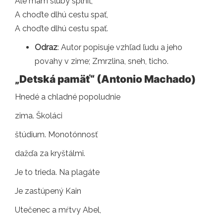
Ale mám sľuby splniť,
A choďte dlhú cestu spať,
A choďte dlhú cestu spať.
Odraz
: Autor popisuje vzhľad ľudu a jeho
povahy v zime; Zmrzlina, sneh, ticho.
„Detská pamäť“ (Antonio Machado)
Hnedé a chladné popoludnie
zima. Školáci
štúdium. Monotónnosť
dažďa za kryštálmi.
Je to trieda. Na plagáte
Je zastúpený Kain
Utečenec a mŕtvy Abel,