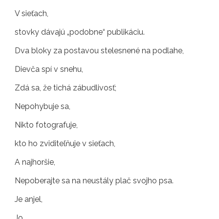
V sieťach,
stovky dávajú „podobne“ publikáciu.
Dva bloky za postavou stelesnené na podlahe,
Dievča spí v snehu,
Zdá sa, že tichá zábudlivosť;
Nepohybuje sa,
Nikto fotografuje,
kto ho zviditeľňuje v sieťach,
A najhoršie,
Nepoberajte sa na neustály plač svojho psa.
Je anjel,
Jo,