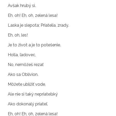
Avšak hrubý si.
Eh, oh! Eh, oh, zelená lesa!
Laska je slepota; Priatelia, zrady.
Eh, oh, les!
Je to život a je to potešenie.
Holla, ľadovec,
No, nemôžeš rezať
Ako sa Oblivion.
Môžete ublížiť vode,
Ale nie si taký nepriateľský
Ako dokonalý priateľ.
Eh, oh! Eh, oh, zelená lesa!