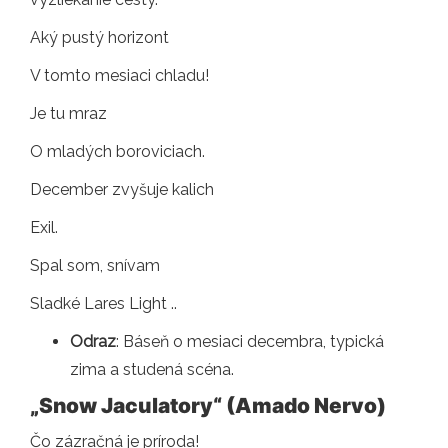
Aký pustý horizont
V tomto mesiaci chladu!
Je tu mraz
O mladých boroviciach.
December zvyšuje kalich
Exil.
Spal som, snívam
Sladké Lares Light ..
Odraz
: Báseň o mesiaci decembra, typická
zima a studená scéna.
„Snow Jaculatory“ (Amado Nervo)
Čo zázračná je príroda!