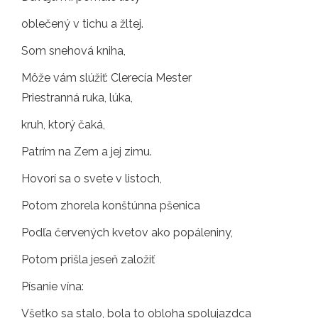
oblečený v tichu a žltej.
Som snehová kniha,
Môže vám slúžiť: Clerecía Mester
Priestranná ruka, lúka,
kruh, ktorý čaká,
Patrím na Zem a jej zimu.
Hovorí sa o svete v listoch,
Potom zhorela konštúnna pšenica
Podľa červených kvetov ako popáleniny,
Potom prišla jeseň založiť
Písanie vína:
Všetko sa stalo, bola to obloha spolujazdca