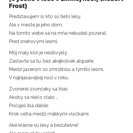
Frost)
Predstavujem si, kto sú tieto lesy.
Ale v meste je jeho dom;
Na tomto webe sa na mňa nebudeš pozerať,
Pred snehovými lesmi.
Môj malý kôň je neobvyklý
Zastavte sa tu, bez akejkoľvek alquerie
Medzi jazerom so zmrzlinou a týmito lesmi,
V najnjasavejšej noci v roku.
Zvonené zvončeky sa trias
Akoby sa niečo stalo ..
Počuješ iba ďalšie:
Krok vetra medzi mäkkými vločkami.
Aké krásne sú lesy a bezútešné!