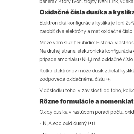
bariéra? Ktorý tvoril trojitý N≡N Link, vďa
Oxidačné čísla dusíka a kyslík
2
Elektronická konfigurácia kyslíka je [on] 2s
zarobiť dva elektróny a mať oxidačné číslo 
Môže vám slúžiť: Rubidio: História, vlastnosti
Na druhej strane, elektronická konfigurácia 
prípade amoniaku (NH
) má oxidačné číslo 
3
Koľko elektrónov môže dusík zdieľať kyslík?
zodpovedá oxidačnému číslu +5.
V dôsledku toho, v závislosti od toho, koľko
Rôzne formulácie a nomenkla
Oxidy dusíka v rastúcom poradí počtu oxid
- N
Alebo oxid dusný (+1)
2