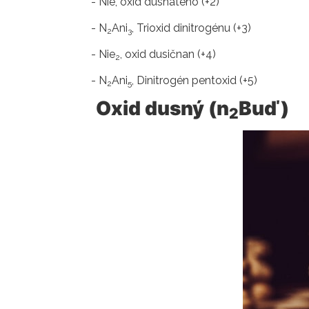
- Nie, oxid dusnatého (+2)
- N
Ani
, Trioxid dinitrogénu (+3)
2
3
- Nie
, oxid dusičnan (+4)
2
- N
Ani
, Dinitrogén pentoxid (+5)
2
5
Oxid dusný (n
Buď)
2