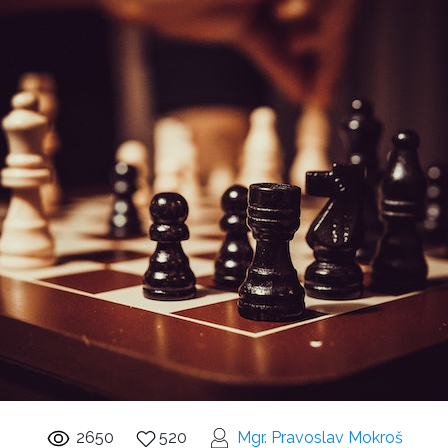
2650
520
Mgr. Pravoslav Mokroš