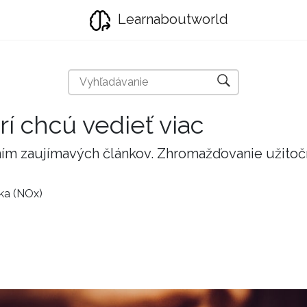
Learnaboutworld
rí chcú vedieť viac
taním zaujímavých článkov. Zhromažďovanie užito
ka (NOx)