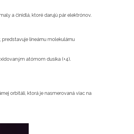
maly a činidlá, ktoré darujú pár elektrónov.
 predstavuje lineárnu molekulárnu
ac oxidovaným atómom dusíka (+4).
ej orbitáli, ktorá je nasmerovaná viac na