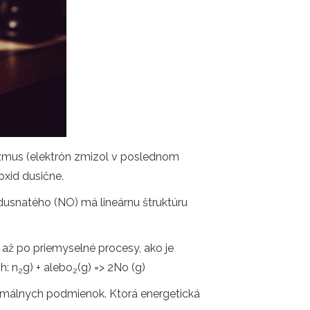
izmus (elektrón zmizol v poslednom
oxid dusične.
 dusnatého (NO) má lineárnu štruktúru
 až po priemyselné procesy, ako je
h: n
g) + alebo
(g) => 2No (g)
2
2
normálnych podmienok. Ktorá energetická