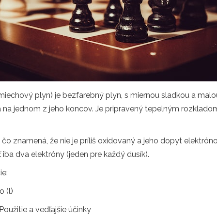
echový plyn) je bezfarebný plyn, s miernou sladkou a malou
íka na jednom z jeho koncov. Je pripravený tepelným rozklad
o znamená, že nie je príliš oxidovaný a jeho dopyt elektrónov
ba dva elektróny (jeden pre každý dusík).
ie:
 (l)
oužitie a vedľajšie účinky