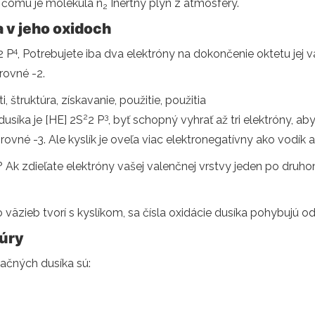
ka čomu je molekula n
Inertný plyn z atmosféry.
2
a v jeho oxidoch
4
2 P
, Potrebujete iba dva elektróny na dokončenie oktetu jej
rovné -2.
, štruktúra, získavanie, použitie, použitia
2
3
dusíka je [HE] 2S
2 P
, byť schopný vyhrať až tri elektróny, aby
rovné -3. Ale kyslík je oveľa viac elektronegatívny ako vodík a 
 Ak zdieľate elektróny vašej valenčnej vrstvy jeden po druhom
 väzieb tvorí s kyslíkom, sa čísla oxidácie dusíka pohybujú od
túry
ačných dusíka sú: