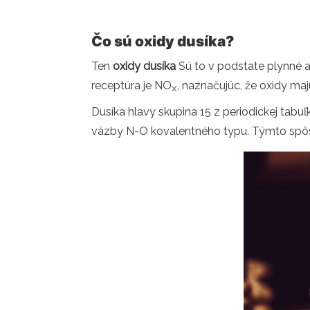
Čo sú oxidy dusíka?
Ten
oxidy dusíka
Sú to v podstate plynné 
receptúra ​​je NO
, naznačujúc, že ​​oxidy ma
X
Dusíka hlavy skupina 15 z periodickej tabuľk
väzby N-O kovalentného typu. Týmto spôs