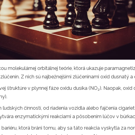
u molekulárnej orbitálnej teórie, ktorá ukazuje paramagnet
zlúčenín. Z nich sú najbežnejšími zlúčeninami oxid dusnatý a 
j štruktúre v plynnej fáze oxidu dusíka (NO
). Naopak, oxid
2
my).
dských činností, od riadenia vozidla alebo fajčenia cigariet
vytvára enzymatickými reakciami a pôsobením lúčov v búrkac
bariéru, ktorá bráni tomu, aby sa táto reakcia vyskytla za 