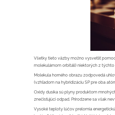
Všetky tieto väzby možno vysvetliť pomoco
molekulárnom orbitáli) niektorých z týchto 
Molekula horného obrazu zodpovedá uhlove
(vzhľadom na hybridizáciu SP pre oba ató
Oxidy dusíka sú plyny produktom mnohých ľu
znečisťujúci odpad. Prirodzene sa však ne
Vysoké teploty lúčov prelomia energetickú 