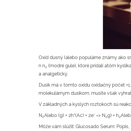
Oxid dusný (alebo populárne známy ako smi
n n
(modré gule), ktoré pridali atóm kysl
2
a analgetický.
Dusík má v tomto oxidu oxidačný počet +1, č
molekulárnym dusíkom, musíte však vyhrať i
V základných a kyslých roztokoch sú reakc
+
-
N
Alebo (g) + 2h
(Ac) + 2e
=> N
g) + h
Alebo
2
2
2
Môže vám slúžiť: Glucosado Serum: Popis, P