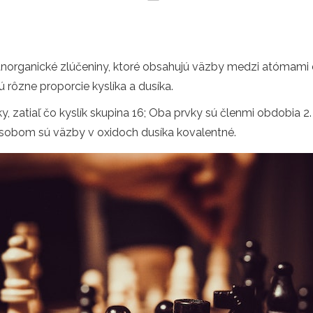
anorganické zlúčeniny, ktoré obsahujú väzby medzi atómami d
jú rôzne proporcie kyslíka a dusíka.
y, zatiaľ čo kyslík skupina 16; Oba prvky sú členmi obdobia 2. 
obom sú väzby v oxidoch dusíka kovalentné.