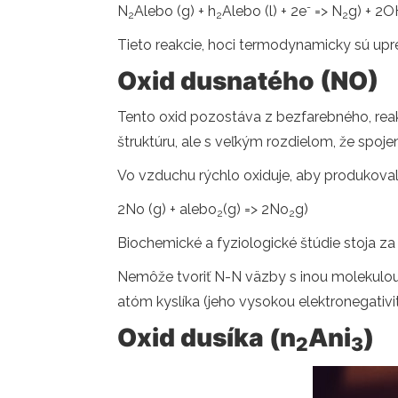
-
N
Alebo (g) + h
Alebo (l) + 2e
=> N
g) + 2O
2
2
2
Tieto reakcie, hoci termodynamicky sú upr
Oxid dusnatého (NO)
Tento oxid pozostáva z bezfarebného, ​​re
štruktúru, ale s veľkým rozdielom, že spojen
Vo vzduchu rýchlo oxiduje, aby produkoval
2No (g) + alebo
(g) => 2No
g)
2
2
Biochemické a fyziologické štúdie stoja z
Nemôže tvoriť N-N väzby s inou molekulou 
atóm kyslíka (jeho vysokou elektronegativ
Oxid dusíka (n
Ani
)
2
3