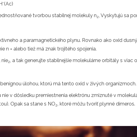
-
H
(Ac)
ednostňované tvorbou stabilnej molekuly n
, Vyskytujú sa po
2
aktívneho a paramagnetického plynu. Rovnako ako oxid dusný,
ie n = alebo tiež má znak trojitého spojenia.
 nie
, a tak generujte stabilnejšie molekulárne orbitály s vi
2
a benígnou úlohou, ktorú má tento oxid v živých organizmoch.
nie v dôsledku premiestnenia elektrónu zmiznuté v molekulárn
itou). Opak sa stane s NO
, ktoré môžu tvoriť plynné dímeros.
2