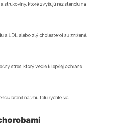
 a strukoviny, ktoré zvyšujú rezistenciu na
u a LDL alebo zlý cholesterol sú znížené.
čný stres, ktorý vedie k lepšej ochrane
iu brániť nášmu telu rýchlejšie.
 chorobami