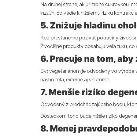
Na druhej strane, ak už trpíte cukrovkou, mô
inzulín, čo vedie k nižšiemu riziku kontrakci
5. Znižuje hladinu chol
Keď prestaneme požívať potraviny živočíšn
Živočíšne produkty obsahujú veľa tuku, čo
6. Pracuje na tom, aby 
Byť vegetariánom je odvodený vo výrobe väč
nášho tela, externe aj vnútorne.
7. Menšie riziko dege
Odvodený z predchádzajúceho bodu, ktorý s
Dôsledkom toho bude nižšie riziko degene
8. Menej pravdepodobn