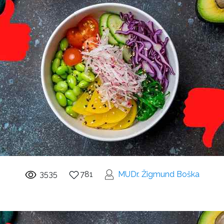
3535
781
MUDr. Žigmund Boška