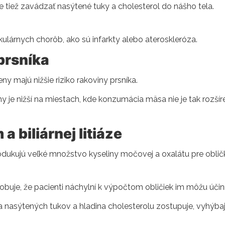
tiež zavádzať nasýtené tuky a cholesterol do nášho tela.
kulárnych chorôb, ako sú infarkty alebo ateroskleróza.
prsníka
ny majú nižšie riziko rakoviny prsníka.
y je nižší na miestach, kde konzumácia mäsa nie je tak rozšíre
a biliárnej litiáze
dukujú veľké množstvo kyseliny močovej a oxalátu pre obličk
buje, že pacienti náchylní k výpočtom obličiek im môžu účinn
 nasýtených tukov a hladina cholesterolu zostupuje, vyhýbajú