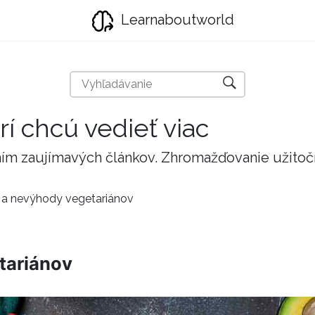
Learnaboutworld
rí chcú vedieť viac
taním zaujímavých článkov. Zhromažďovanie užito
a nevýhody vegetariánov
tariánov