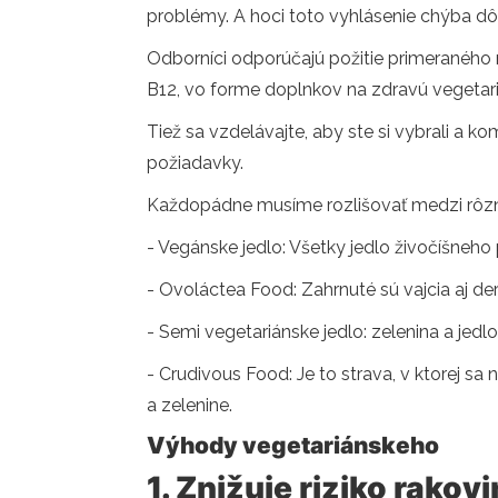
problémy. A hoci toto vyhlásenie chýba dô
Odborníci odporúčajú požitie primeraného m
B12, vo forme doplnkov na zdravú vegetari
Tiež sa vzdelávajte, aby ste si vybrali a k
požiadavky.
Každopádne musíme rozlišovať medzi rôzn
- Vegánske jedlo: Všetky jedlo živočíšneho
- Ovoláctea Food: Zahrnuté sú vajcia aj deri
- Semi vegetariánske jedlo: zelenina a jedlo 
- Crudivous Food: Je to strava, v ktorej sa
a zelenine.
Výhody vegetariánskeho
1. Znižuje riziko rako