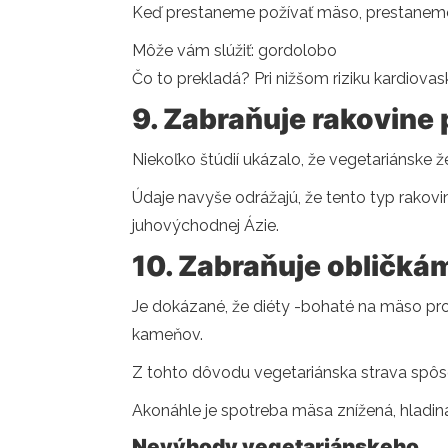
Keď prestaneme požívať mäso, prestaneme 
Môže vám slúžiť: gordolobo
Čo to prekladá? Pri nižšom riziku kardiovas
9. Zabraňuje rakovine 
Niekoľko štúdií ukázalo, že vegetariánske že
Údaje navyše odrážajú, že tento typ rakovin
juhovýchodnej Ázie.
10. Zabraňuje obličkám 
Je dokázané, že diéty -bohaté na mäso pro
kameňov.
Z tohto dôvodu vegetariánska strava spôso
Akonáhle je spotreba mäsa znížená, hladina
Nevýhody vegetariánskeho