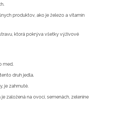
h.
šnych produktov, ako je železo a vitamín
 stravu, ktorá pokrýva všetky výživové
bo med.
tento druh jedla.
y, je zahrnuté.
va je založená na ovocí, semenách, zelenine