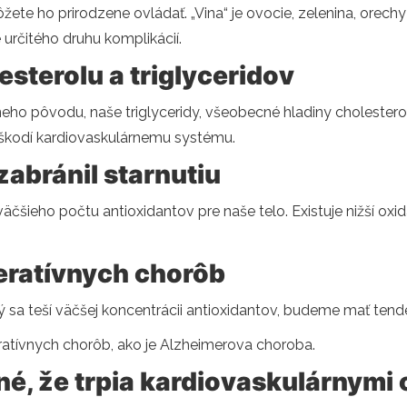
žete ho prirodzene ovládať. „Vina“ je ovocie, zelenina, orechy
e určitého druhu komplikácií.
esterolu a triglyceridov
eho pôvodu, naše triglyceridy, všeobecné hladiny cholesterol
 škodí kardiovaskulárnemu systému.
zabránil starnutiu
šieho počtu antioxidantov pre naše telo. Existuje nižší oxida
neratívnych chorôb
a teší väčšej koncentrácii antioxidantov, budeme mať tendenc
ratívnych chorôb, ako je Alzheimerova choroba.
é, že trpia kardiovaskulárnymi