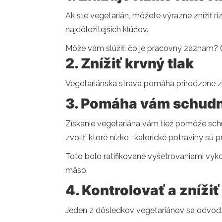
Ak ste vegetarián, môžete výrazne znížiť r
najdôležitejších kľúčov.
Môže vám slúžiť: čo je pracovný záznam? (
2. Znížiť krvný tlak
Vegetariánska strava pomáha prirodzene zni
3. Pomáha vám schud
Získanie vegetariána vám tiež pomôže sch
zvoliť, ktoré nízko -kalorické potraviny sú 
Toto bolo ratifikované vyšetrovaniami vy
mäso.
4. Kontrolovať a znížiť
Jeden z dôsledkov vegetariánov sa odvodzu