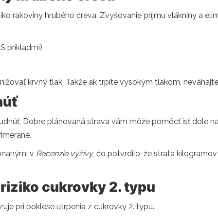
iziko rakoviny hrubého čreva. Zvyšovanie príjmu vlákniny a e
S príkladmi)
žovať krvný tlak. Takže ak trpíte vysokým tlakom, neváhajte 
núť
udnúť. Dobre plánovaná strava vám môže pomôcť ísť dole na 
primerané.
konanými v
Recenzie výživy
, čo potvrdilo, že strata kilogramov
 riziko cukrovky 2. typu
je pri poklese utrpenia z cukrovky 2. typu.