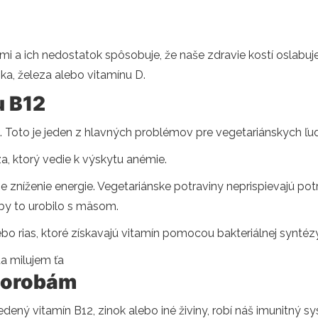
mi a ich nedostatok spôsobuje, že naše zdravie kostí oslabuj
ika, železa alebo vitamínu D.
u B12
. Toto je jeden z hlavných problémov pre vegetariánskych ľud
, ktorý vedie k výskytu anémie.
 zníženie energie. Vegetariánske potraviny neprispievajú p
by to urobilo s mäsom.
o rias, ktoré získavajú vitamín pomocou bakteriálnej syntézy
ta milujem ťa
chorobám
dený vitamín B12, zinok alebo iné živiny, robí náš imunitný s