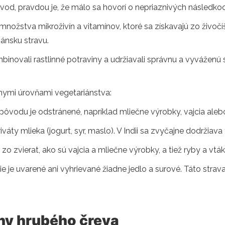
vod, pravdou je, že málo sa hovorí o nepriaznivých následkoc
nožstva mikroživín a vitamínov, ktoré sa získavajú zo živočí
ánsku stravu.
ombinovali rastlinné potraviny a udržiavali správnu a vyváženú
ymi úrovňami vegetariánstva:
 pôvodu je odstránené, napríklad mliečne výrobky, vajcia ale
váty mlieka (jogurt, syr, maslo). V Indii sa zvyčajne dodržiava 
zo zvierat, ako sú vajcia a mliečne výrobky, a tiež ryby a vták
 nie je uvarené ani vyhrievané žiadne jedlo a surové. Táto stra
viny hrubého čreva