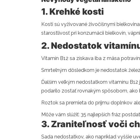
1. Krehké kosti
Kosti sú vyživované živočíšnymi bielkovina
starostlivosť pri konzumácii bielkovín, vápn
2. Nedostatok vitamín
Vitamín B12 sa získava iba z mäsa potravín
Smrteľným dôsledkom je nedostatok železa
Ďalším veľkým nedostatkom vitamínu B12 je
podarilo zostať rovnakým spôsobom, ako 
Roztok sa premieta do príjmu doplnkov aleb
Môže vám slúžiť: 35 najlepších fráz postda
3. Zraniteľnosť voči 
Sada nedostatkov, ako napríklad vyššie uve