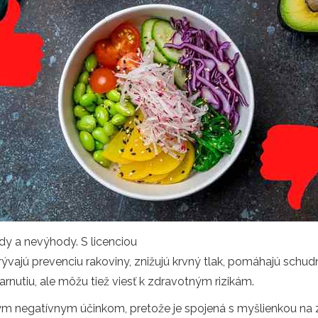
dy a nevýhody. S licenciou
ývajú prevenciu rakoviny, znižujú krvný tlak, pomáhajú schudn
nutiu, ale môžu tiež viesť k zdravotným rizikám.
itým negatívnym účinkom, pretože je spojená s myšlienkou na