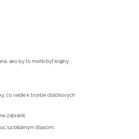
ná, ako by to mohli byť krajiny
y, čo vedie k tvorbe obličkových
e zabrániť.
c sa biliárnym litiasom.