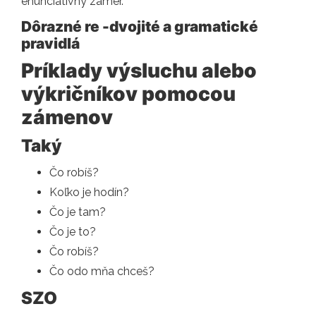
enunciatívny zámer.
Dôrazné re -dvojité a gramatické
pravidlá
Príklady výsluchu alebo
výkričníkov pomocou
zámenov
Taký
Čo robíš?
Koľko je hodín?
Čo je tam?
Čo je to?
Čo robíš?
Čo odo mňa chceš?
SZO