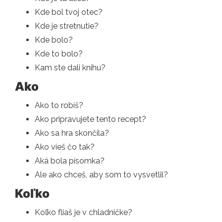
Kde bol tvoj otec?
Kde je stretnutie?
Kde bolo?
Kde to bolo?
Kam ste dali knihu?
Ako
Ako to robíš?
Ako pripravujete tento recept?
Ako sa hra skončila?
Ako vieš čo tak?
Aká bola písomka?
Ale ako chceš, aby som to vysvetlil?
Koľko
Koľko fliaš je v chladničke?