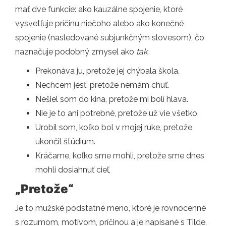
mať dve funkcie: ako kauzálne spojenie, ktoré
vysvetľuje príčinu niečoho alebo ako konečné
spojenie (nasledované subjunkčným slovesom), čo
naznačuje podobný zmysel ako
tak
:
Prekonáva ju, pretože jej chýbala škola.
Nechcem jesť, pretože nemám chuť.
Nešiel som do kina, pretože mi bolí hlava.
Nie je to ani potrebné, pretože už vie všetko.
Urobil som, koľko bol v mojej ruke, pretože
ukončil štúdium.
Kráčame, koľko sme mohli, pretože sme dnes
mohli dosiahnuť cieľ,
„Pretože“
Je to mužské podstatné meno, ktoré je rovnocenné
s rozumom, motívom, príčinou a je napísané s Tilde,