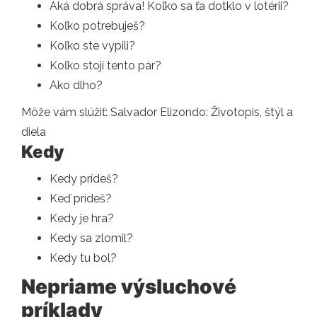
Aká dobrá správa! Koľko sa ťa dotklo v lotérii?
Koľko potrebuješ?
Koľko ste vypili?
Koľko stojí tento pár?
Ako dlho?
Môže vám slúžiť: Salvador Elizondo: Životopis, štýl a
diela
Kedy
Kedy prídeš?
Keď prídeš?
Kedy je hra?
Kedy sa zlomil?
Kedy tu bol?
Nepriame výsluchové
príklady