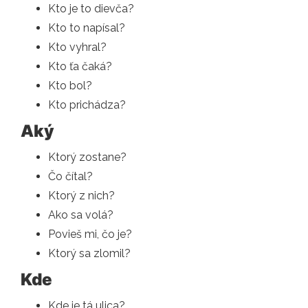
Kto je to dievča?
Kto to napísal?
Kto vyhral?
Kto ťa čaká?
Kto bol?
Kto prichádza?
Aký
Ktorý zostane?
Čo čítal?
Ktorý z nich?
Ako sa volá?
Povieš mi, čo je?
Ktorý sa zlomil?
Kde
Kde je tá ulica?