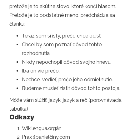
pretože je to akútne slovo, ktoré končí hlasom.
Pretože je to podstatné meno, predchádza sa
článku:
Teraz som si istý, prečo chce odísť.
Chcel by som poznať dôvod tohto
rozhodnutia.
Nikdy nepochopil dôvod svojho hnevu.
Iba on vie prečo.
Nechcel vedieť, prečo jeho odmietnutie.
Budeme musieť zistiť dôvod tohto postoja.
Môže vám slúžiť: jazyk, jazyk a reč (porovnávacia
tabuľka)
Odkazy
Wikilengua.orgán
Prax španielčiny.com