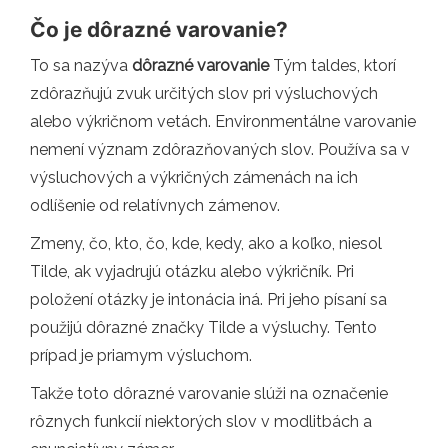
Čo je dôrazné varovanie?
To sa nazýva
dôrazné varovanie
Tým taldes, ktorí
zdôrazňujú zvuk určitých slov pri výsluchových
alebo výkričnom vetách. Environmentálne varovanie
nemení význam zdôrazňovaných slov. Používa sa v
výsluchových a výkričných zámenách na ich
odlíšenie od relatívnych zámenov.
Zmeny, čo, kto, čo, kde, kedy, ako a koľko, niesol
Tilde, ak vyjadrujú otázku alebo výkričník. Pri
položení otázky je intonácia iná. Pri jeho písaní sa
použijú dôrazné značky Tilde a výsluchy. Tento
prípad je priamym výsluchom.
Takže toto dôrazné varovanie slúži na označenie
rôznych funkcií niektorých slov v modlitbách a