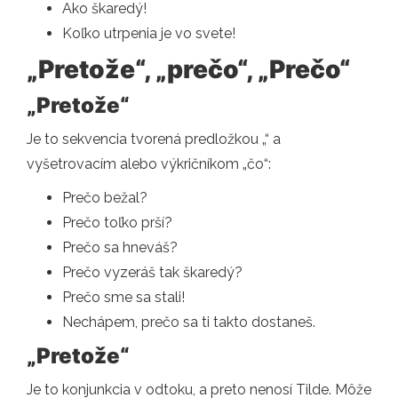
Ako škaredý!
Koľko utrpenia je vo svete!
„Pretože“, „prečo“, „Prečo“
„Pretože“
Je to sekvencia tvorená predložkou „“ a
vyšetrovacím alebo výkričníkom „čo“:
Prečo bežal?
Prečo toľko prší?
Prečo sa hneváš?
Prečo vyzeráš tak škaredý?
Prečo sme sa stali!
Nechápem, prečo sa ti takto dostaneš.
„Pretože“
Je to konjunkcia v odtoku, a preto nenosí Tilde. Môže