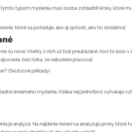
 týmto typom myslenia musí osoba zohľadniť kroky, ktoré mu
ešenie, ktoré sa požaduje, ako aj spôsob, ako ho dosiahnuť.
ané
e sú nové. Všetky z nich už boli preukázané, hoci to bolo v 
povede, bez rizika, že nebudete pracovať.
er? (Skutočné príklady)
ladne lineárneho myslenia. Vďaka nej jednotlivci vytvárajú 
ia je analýza. Na nájdenie riešení sa analyzujú prvky, ktoré tv