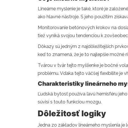
Lineárne myslenie je také, ktoré je založe
ako hlavné nástroje. S jeho použitím získa
Monitorovanie betónových krokov na dosiahn
tiež vyniká svojou tendenciou k zovšeobec
Dôkazy sú jedným z najdôležitejších prvko
keď to znamená, že je to najlepšie možné ri
Tvárou v tvár tejto myšlienke je bočné vola
problému. Vďaka tejto väčšej flexibilite je
Charakteristiky lineárneho my
Ľudská bytosť používa ľavú hemisféru jeh
súvisí s touto funkciou mozgu.
Dôležitosť logiky
Jedna zo základov lineárneho myslenia je 