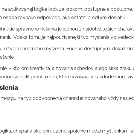
né na aplikovanej logike krok za krokom, postupne a postupn
va osoba rovnaké odpovede, aké ostatní predtým dosiahli.
utie správneho riešenia je jednou z najdôležitejších charakt
neniu. Vďaka tomu je najpoužívanejší typ myslenia vo vedec
v rozvoja lineárneho myslenia. Počnúc dostupnými dôkazmi o
ešenie.
nie, v ktorom kreativita, slzovanie schodov alebo šírka zraku 
 vhodnejšie čeliť problémom, ktoré vznikajú v každodennom živ
slenia
o mozgu na typ zdôvodnenia charakterizovaného vždy nasledo
logika, chápaná ako prirodzené spojenie medzi myšlienkami 