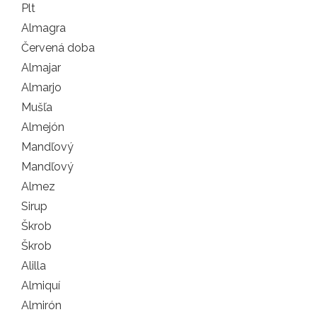
Plt
Almagra
Červená doba
Almajar
Almarjo
Mušľa
Almejón
Mandľový
Mandľový
Almez
Sirup
Škrob
Škrob
Alilla
Almiquí
Almirón