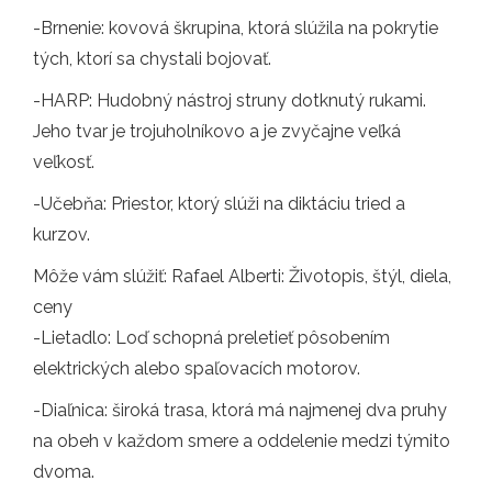
-Brnenie: kovová škrupina, ktorá slúžila na pokrytie
tých, ktorí sa chystali bojovať.
-HARP: Hudobný nástroj struny dotknutý rukami.
Jeho tvar je trojuholníkovo a je zvyčajne veľká
veľkosť.
-Učebňa: Priestor, ktorý slúži na diktáciu tried a
kurzov.
Môže vám slúžiť: Rafael Alberti: Životopis, štýl, diela,
ceny
-Lietadlo: Loď schopná preletieť pôsobením
elektrických alebo spaľovacích motorov.
-Diaľnica: široká trasa, ktorá má najmenej dva pruhy
na obeh v každom smere a oddelenie medzi týmito
dvoma.