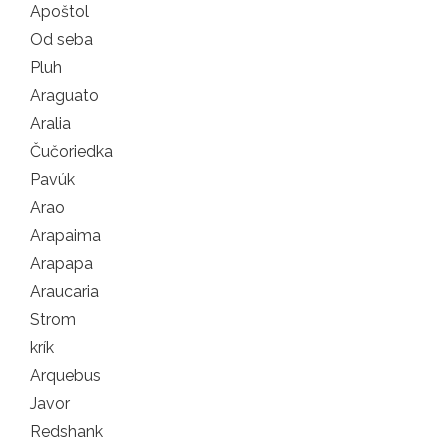
Apoštol
Od seba
Pluh
Araguato
Aralia
Čučoriedka
Pavúk
Arao
Arapaima
Arapapa
Araucaria
Strom
krík
Arquebus
Javor
Redshank