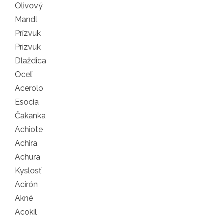
Olivový
Mandl
Prízvuk
Prízvuk
Dlaždica
Oceľ
Acerolo
Esocia
Čakanka
Achiote
Achira
Achura
Kyslosť
Acirón
Akné
Acokil