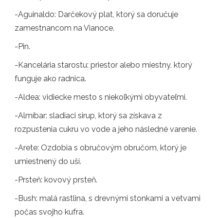
-Aguinaldo: Darčekový plat, ktorý sa doručuje
zamestnancom na Vianoce.
-Pin.
-Kancelária starostu: priestor alebo miestny, ktorý
funguje ako radnica.
-Aldea: vidiecke mesto s niekoľkými obyvateľmi.
-Almíbar: sladiaci sirup, ktorý sa získava z
rozpustenia cukru vo vode a jeho následné varenie.
-Arete: Ozdobia s obručovým obručom, ktorý je
umiestnený do uší.
-Prsteň: kovový prsteň.
-Bush: malá rastlina, s drevnými stonkami a vetvami
počas svojho kufra.