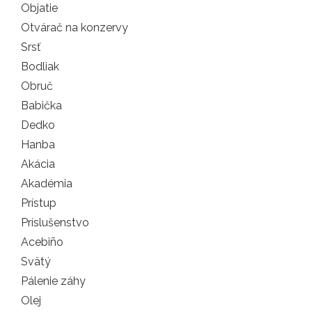
Objatie
Otvárač na konzervy
Srsť
Bodliak
Obruč
Babička
Dedko
Hanba
Akácia
Akadémia
Prístup
Príslušenstvo
Acebiño
Svätý
Pálenie záhy
Olej