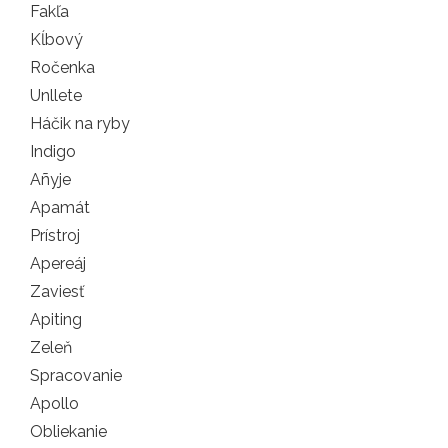
Fakľa
Kĺbový
Ročenka
Unllete
Háčik na ryby
Indigo
Añyje
Apamát
Prístroj
Apereáj
Zaviesť
Apiting
Zeleň
Spracovanie
Apollo
Obliekanie