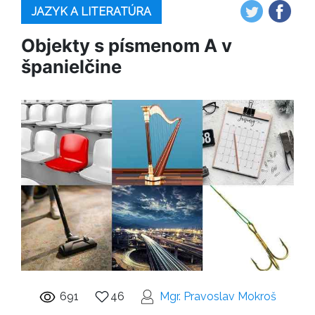
JAZYK A LITERATÚRA
Objekty s písmenom A v
španielčine
691
46
Mgr. Pravoslav Mokroš