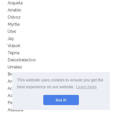
Arqueta
Arrabio
Odvoz
Myrtle
Útes
Jay
Vrások
Tepna
Delostrelectvo
Umelec
Breh
This website uses cookies to ensure you get the
Arvejón
best experience on our website.
Learn more
Arzolla
Ace
Got it!
Pečenie
Asadura