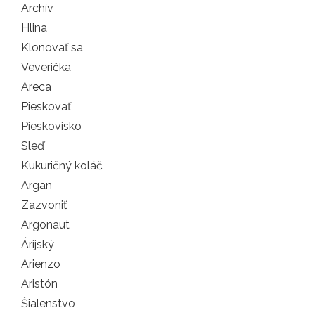
Archív
Hlina
Klonovať sa
Veverička
Areca
Pieskovať
Pieskovisko
Sleď
Kukuričný koláč
Argan
Zazvoniť
Argonaut
Árijský
Arienzo
Aristón
Šialenstvo