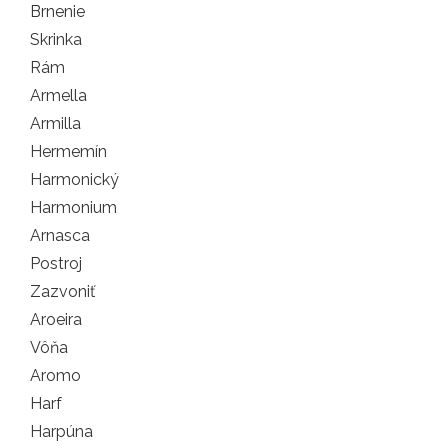
Brnenie
Skrinka
Rám
Armella
Armilla
Hermemín
Harmonický
Harmonium
Arnasca
Postroj
Zazvoniť
Aroeira
Vôňa
Aromo
Harf
Harpúna