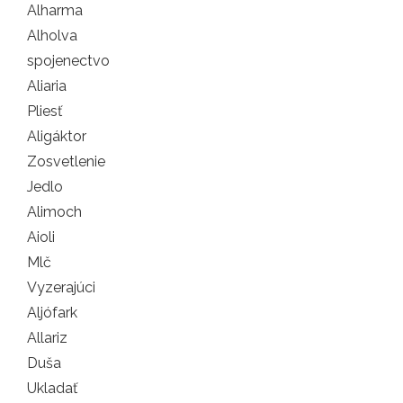
Alharma
Alholva
spojenectvo
Aliaria
Pliesť
Aligáktor
Zosvetlenie
Jedlo
Alimoch
Aioli
Mlč
Vyzerajúci
Aljófark
Allariz
Duša
Ukladať