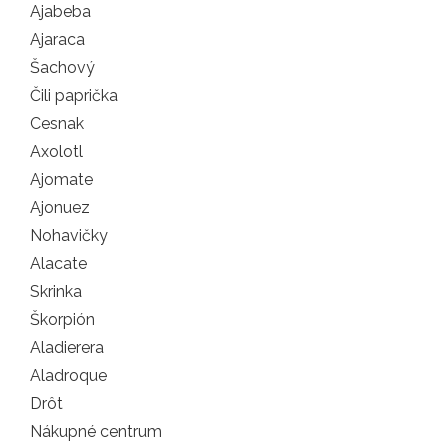
Ajabeba
Ajaraca
Šachový
Čili paprička
Cesnak
Axolotl
Ajomate
Ajonuez
Nohavičky
Alacate
Skrinka
Škorpión
Aladierera
Aladroque
Drôt
Nákupné centrum