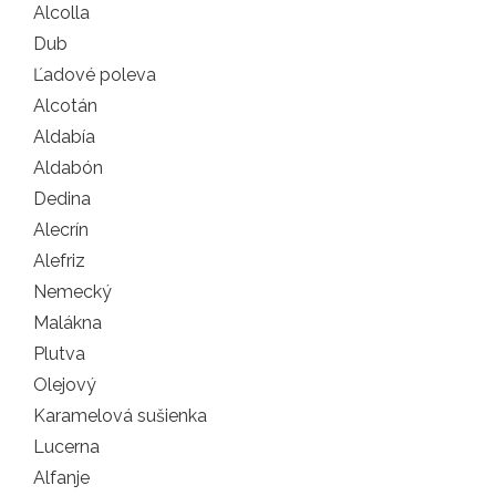
Alcolla
Dub
Ľadové poleva
Alcotán
Aldabía
Aldabón
Dedina
Alecrín
Alefriz
Nemecký
Malákna
Plutva
Olejový
Karamelová sušienka
Lucerna
Alfanje