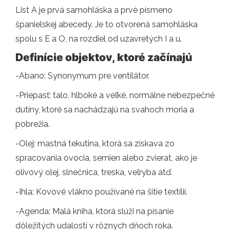
List A je prvá samohláska a prvé písmeno
španielskej abecedy. Je to otvorená samohláska
spolu s E a O, na rozdiel od uzavretých I a u.
Definície objektov, ktoré začínajú
-Abano: Synonymum pre ventilátor.
-Priepasť: talo, hlboké a veľké, normálne nebezpečné
dutiny, ktoré sa nachádzajú na svahoch moria a
pobrežia.
-Olej: mastná tekutina, ktorá sa získava zo
spracovania ovocia, semien alebo zvierat, ako je
olivový olej, slnečnica, treska, veľryba atď.
-Ihla: Kovové vlákno používané na šitie textílií.
-Agenda: Malá kniha, ktorá slúži na písanie
dôležitých udalostí v rôznych dňoch roka.