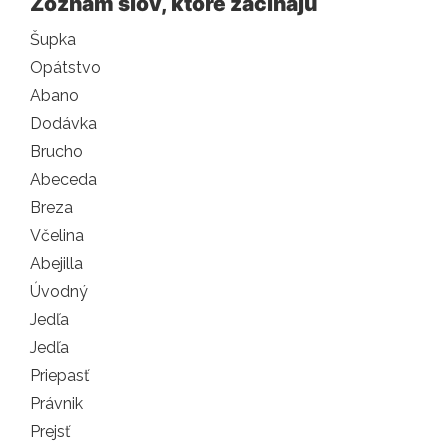
Zoznam slov, ktoré začínajú
Šupka
Opátstvo
Abano
Dodávka
Brucho
Abeceda
Breza
Včelina
Abejilla
Úvodný
Jedľa
Jedľa
Priepasť
Právnik
Prejsť