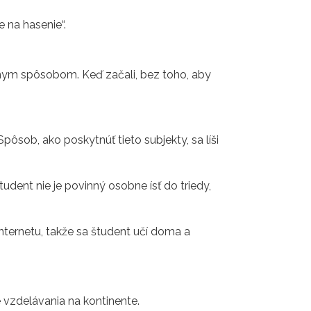
 na hasenie“.
lnym spôsobom. Keď začali, bez toho, aby
ôsob, ako poskytnúť tieto subjekty, sa líši
dent nie je povinný osobne ísť do triedy,
ternetu, takže sa študent učí doma a
 vzdelávania na kontinente.