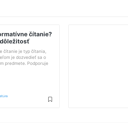
ormatívne čítanie?
dôležitosť
 čítanie je typ čítania,
eľom je dozvedieť sa o
m predmete. Podporuje
atúra