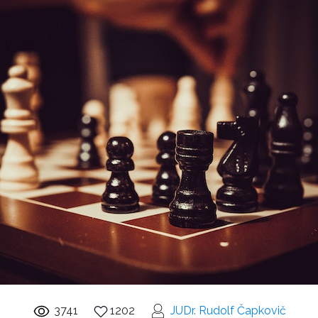
3741
1202
JUDr. Rudolf Čapkovič