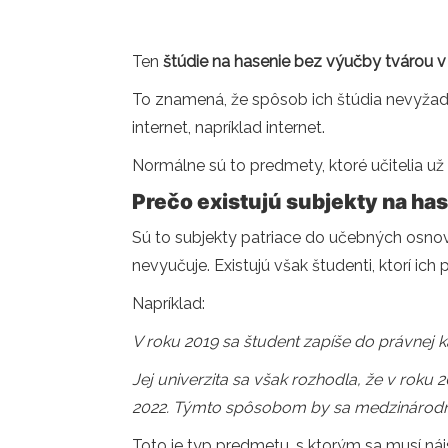
Ten
štúdie na hasenie bez výučby
tvárou v
To znamená, že spôsob ich štúdia nevyžadu
internet, napríklad internet.
Normálne sú to predmety, ktoré učitelia už 
Prečo existujú subjekty na ha
Sú to subjekty patriace do učebných osnov,
nevyučuje. Existujú však študenti, ktorí ich p
Napríklad:
V roku 2019 sa študent zapíše do právnej 
Jej univerzita sa však rozhodla, že v roku 
2022. Týmto spôsobom by sa medzinárodné
Toto je typ predmetu, s ktorým sa musí nájs