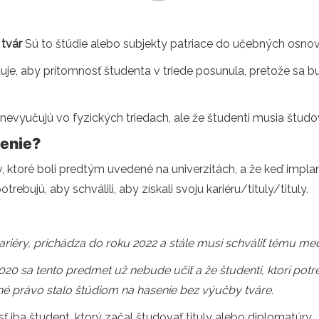
 tvár
Sú to štúdie alebo subjekty patriace do učebných osnov
je, aby prítomnosť študenta v triede posunula, pretože sa b
nevyučujú vo fyzických triedach, ale že študenti musia študov
senie?
 ktoré boli predtým uvedené na univerzitách, a že keď impla
otrebujú, aby schválili, aby získali svoju kariéru/tituly/tituly.
kariéry, prichádza do roku 2022 a stále musí schváliť tému m
2020 sa tento predmet už nebude učiť a že študenti, ktorí pot
 právo stalo štúdiom na hasenie bez výučby tváre.
ť iba študent, ktorý začal študovať tituly alebo diplomatúry.