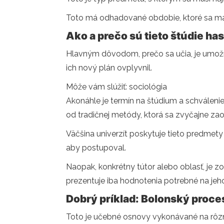
Toto má odhadované obdobie, ktoré sa má p
Ako a prečo sú tieto štúdie ha
Hlavným dôvodom, prečo sa učia, je umožn
ich nový plán ovplyvnil.
Môže vám slúžiť: sociológia
Akonáhle je termín na štúdium a schválenie
od tradičnej metódy, ktorá sa zvyčajne za
Väčšina univerzít poskytuje tieto predmety
aby postupoval.
Naopak, konkrétny tútor alebo oblasť, je 
prezentuje iba hodnotenia potrebné na jeho
Dobrý príklad: Bolonský proce
Toto je učebné osnovy vykonávané na rôzn