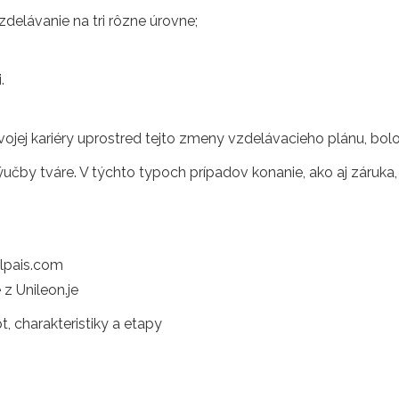
zdelávanie na tri rôzne úrovne;
.
u svojej kariéry uprostred tejto zmeny vzdelávacieho plánu, bo
ýučby tváre. V týchto typoch prípadov konanie, ako aj záruka,
Elpais.com
z Unileon.je
t, charakteristiky a etapy