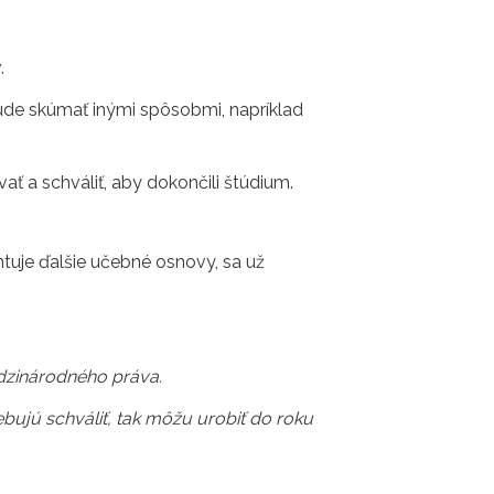
.
ude skúmať inými spôsobmi, napríklad
ať a schváliť, aby dokončili štúdium.
ntuje ďalšie učebné osnovy, sa už
edzinárodného práva.
rebujú schváliť, tak môžu urobiť do roku