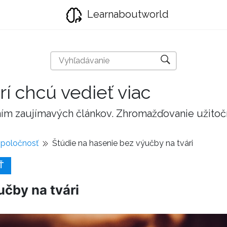
Learnaboutworld
rí chcú vedieť viac
taním zaujímavých článkov. Zhromažďovanie užito
spoločnosť
Štúdie na hasenie bez výučby na tvári
Ť
učby na tvári