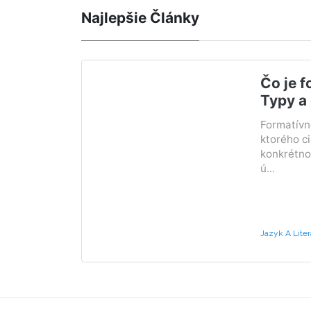
Najlepšie Články
Čo je f
Typy a 
Formatívne
ktorého ci
konkrétno
ú...
Jazyk A Liter