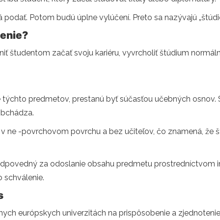
odať. Potom budú úplne vylúčení. Preto sa nazývajú „štúdie
senie?
iť študentom začať svoju kariéru, vyvrcholiť štúdium normá
 týchto predmetov, prestanú byť súčasťou učebných osnov. Sp
obchádza.
 v ne -povrchovom povrchu a bez učiteľov, čo znamená, že štu
zodpovedný za odoslanie obsahu predmetu prostredníctvom in
 schválenie.
s
ych európskych univerzitách na prispôsobenie a zjednotenie