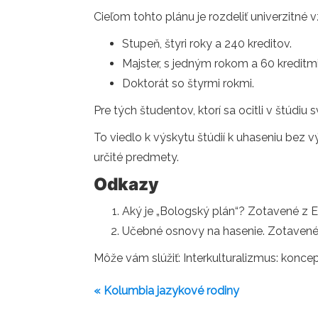
Cieľom tohto plánu je rozdeliť univerzitné v
Stupeň, štyri roky a 240 kreditov.
Majster, s jedným rokom a 60 kreditmi
Doktorát so štyrmi rokmi.
Pre tých študentov, ktorí sa ocitli v štúdi
To viedlo k výskytu štúdií k uhaseniu bez v
určité predmety.
Odkazy
Aký je „Bologský plán“? Zotavené z 
Učebné osnovy na hasenie. Zotavené 
Môže vám slúžiť: Interkulturalizmus: koncep
« Kolumbia jazykové rodiny