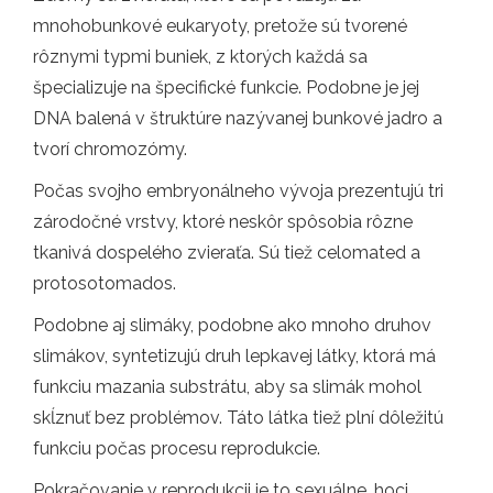
mnohobunkové eukaryoty, pretože sú tvorené
rôznymi typmi buniek, z ktorých každá sa
špecializuje na špecifické funkcie. Podobne je jej
DNA balená v štruktúre nazývanej bunkové jadro a
tvorí chromozómy.
Počas svojho embryonálneho vývoja prezentujú tri
zárodočné vrstvy, ktoré neskôr spôsobia rôzne
tkanivá dospelého zvieraťa. Sú tiež celomated a
protosotomados.
Podobne aj slimáky, podobne ako mnoho druhov
slimákov, syntetizujú druh lepkavej látky, ktorá má
funkciu mazania substrátu, aby sa slimák mohol
skĺznuť bez problémov. Táto látka tiež plní dôležitú
funkciu počas procesu reprodukcie.
Pokračovanie v reprodukcii je to sexuálne, hoci