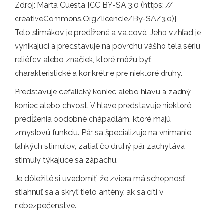
Zdroj: Marta Cuesta [CC BY-SA 3.0 (https: //
creativeCommons.Org/licencie/By-SA/3.0)]
Telo slimákov je predĺžené a valcové. Jeho vzhľad je
vynikajúci a predstavuje na povrchu vášho tela sériu
reliéfov alebo značiek, ktoré môžu byť
charakteristické a konkrétne pre niektoré druhy.
Predstavuje cefalický koniec alebo hlavu a zadný
koniec alebo chvost. V hlave predstavuje niektoré
predĺženia podobné chápadlám, ktoré majú
zmyslovú funkciu. Pár sa špecializuje na vnímanie
ľahkých stimulov, zatiaľ čo druhý pár zachytáva
stimuly týkajúce sa zápachu.
Je dôležité si uvedomiť, že zviera má schopnosť
stiahnuť sa a skryť tieto antény, ak sa cíti v
nebezpečenstve.