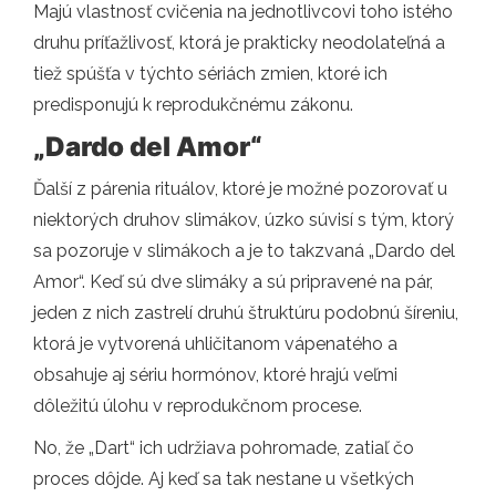
Majú vlastnosť cvičenia na jednotlivcovi toho istého
druhu príťažlivosť, ktorá je prakticky neodolateľná a
tiež spúšťa v týchto sériách zmien, ktoré ich
predisponujú k reprodukčnému zákonu.
„Dardo del Amor“
Ďalší z párenia rituálov, ktoré je možné pozorovať u
niektorých druhov slimákov, úzko súvisí s tým, ktorý
sa pozoruje v slimákoch a je to takzvaná „Dardo del
Amor“. Keď sú dve slimáky a sú pripravené na pár,
jeden z nich zastrelí druhú štruktúru podobnú šíreniu,
ktorá je vytvorená uhličitanom vápenatého a
obsahuje aj sériu hormónov, ktoré hrajú veľmi
dôležitú úlohu v reprodukčnom procese.
No, že „Dart“ ich udržiava pohromade, zatiaľ čo
proces dôjde. Aj keď sa tak nestane u všetkých