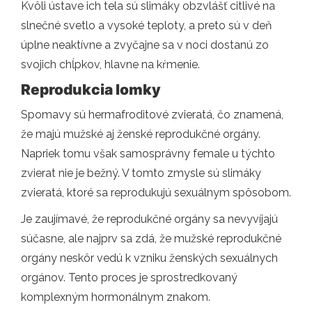
Kvôli ústave ich tela sú slimáky obzvlášť citlivé na
slnečné svetlo a vysoké teploty, a preto sú v deň
úplne neaktívne a zvyčajne sa v noci dostanú zo
svojich chĺpkov, hlavne na kŕmenie.
Reprodukcia lomky
Spomavy sú hermafroditové zvieratá, čo znamená,
že majú mužské aj ženské reprodukčné orgány.
Napriek tomu však samosprávny female u týchto
zvierat nie je bežný. V tomto zmysle sú slimáky
zvieratá, ktoré sa reprodukujú sexuálnym spôsobom.
Je zaujímavé, že reprodukčné orgány sa nevyvíjajú
súčasne, ale najprv sa zdá, že mužské reprodukčné
orgány neskôr vedú k vzniku ženských sexuálnych
orgánov. Tento proces je sprostredkovaný
komplexným hormonálnym znakom.