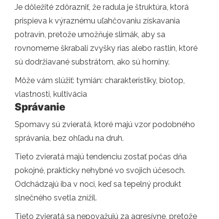
Je dôležité zdôrazniť, že radula je štruktúra, ktorá
prispieva k výraznému uľahčovaniu získavania
potravín, pretože umožňuje slimák, aby sa
rovnomerne škrabali zvyšky rias alebo rastlín, ktoré
sú dodržiavané substrátom, ako sú horniny.
Môže vám slúžiť: tymián: charakteristiky, biotop,
vlastnosti, kultivácia
Správanie
Spomavy sú zvieratá, ktoré majú vzor podobného
správania, bez ohľadu na druh.
Tieto zvieratá majú tendenciu zostať počas dňa
pokojné, prakticky nehybné vo svojich účesoch.
Odchádzajú iba v noci, keď sa tepelný produkt
slnečného svetla znížil.
Tieto zvieratá sa nepovažujú za agresívne, pretože