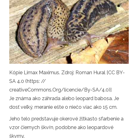
Kópie Limax Maximus. Zdroj: Roman Hural [CC BY-
SA 4.0 (https: //
creativeCommons.Org/licencie/By-SA/4.0)]
Je známa ako záhrada alebo leopard babosa. Je
dosť veľký, meranie ešte o niečo viac ako 15 cm.
Jeho telo predstavuje okerové žltkasto sfarbenie a
vzor čiernych škvŕn, podobne ako leopardové
škvrny.