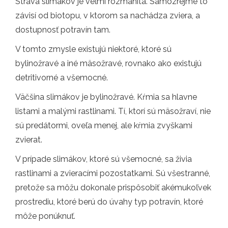
Strava slimákov je veľmi rozmanitá. Samozrejme to
závisí od biotopu, v ktorom sa nachádza zviera, a
dostupnosť potravín tam.
V tomto zmysle existujú niektoré, ktoré sú
bylinožravé a iné mäsožravé, rovnako ako existujú
detritivorné a všemocné.
Väčšina slimákov je bylinožravé. Kŕmia sa hlavne
listami a malými rastlinami. Tí, ktorí sú mäsožraví, nie
sú predátormi, oveľa menej, ale kŕmia zvyškami
zvierat.
V prípade slimákov, ktoré sú všemocné, sa živia
rastlinami a zvieracími pozostatkami. Sú všestranné,
pretože sa môžu dokonale prispôsobiť akémukoľvek
prostrediu, ktoré berú do úvahy typ potravín, ktoré
môže ponúknuť.