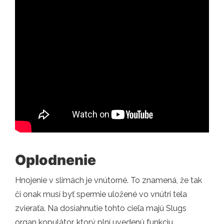
Oplodnenie
Hnojenie v slimách je vnútorné. To znamená, že tak
či onak musí byť spermie uložené vo vnútri tela
zvieraťa. Na dosiahnutie tohto cieľa majú Slugs
organ kopulátor, ktorý plní uvedenú funkciu.