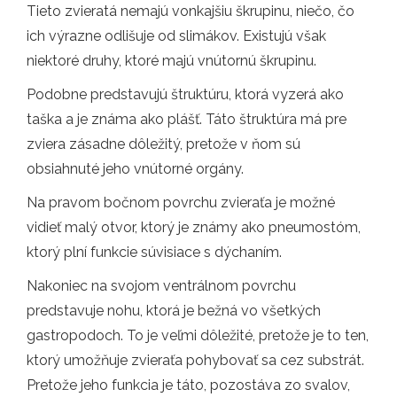
Tieto zvieratá nemajú vonkajšiu škrupinu, niečo, čo
ich výrazne odlišuje od slimákov. Existujú však
niektoré druhy, ktoré majú vnútornú škrupinu.
Podobne predstavujú štruktúru, ktorá vyzerá ako
taška a je známa ako plášť. Táto štruktúra má pre
zviera zásadne dôležitý, pretože v ňom sú
obsiahnuté jeho vnútorné orgány.
Na pravom bočnom povrchu zvieraťa je možné
vidieť malý otvor, ktorý je známy ako pneumostóm,
ktorý plní funkcie súvisiace s dýchaním.
Nakoniec na svojom ventrálnom povrchu
predstavuje nohu, ktorá je bežná vo všetkých
gastropodoch. To je veľmi dôležité, pretože je to ten,
ktorý umožňuje zvieraťa pohybovať sa cez substrát.
Pretože jeho funkcia je táto, pozostáva zo svalov,