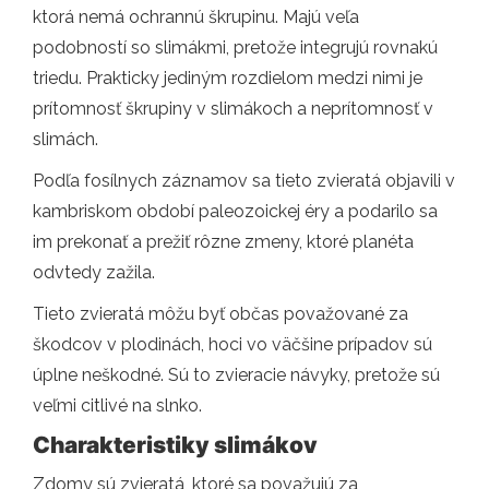
ktorá nemá ochrannú škrupinu. Majú veľa
podobností so slimákmi, pretože integrujú rovnakú
triedu. Prakticky jediným rozdielom medzi nimi je
prítomnosť škrupiny v slimákoch a neprítomnosť v
slimách.
Podľa fosílnych záznamov sa tieto zvieratá objavili v
kambriskom období paleozoickej éry a podarilo sa
im prekonať a prežiť rôzne zmeny, ktoré planéta
odvtedy zažila.
Tieto zvieratá môžu byť občas považované za
škodcov v plodinách, hoci vo väčšine prípadov sú
úplne neškodné. Sú to zvieracie návyky, pretože sú
veľmi citlivé na slnko.
Charakteristiky slimákov
Zdomy sú zvieratá, ktoré sa považujú za