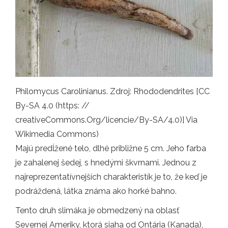
Philomycus Carolinianus. Zdroj: Rhododendrites [CC
By-SA 4.0 (https: //
creativeCommons.Org/licencie/By-SA/4.0)] Via
Wikimedia Commons)
Majú predĺžené telo, dlhé približne 5 cm. Jeho farba
je zahalenej šedej, s hnedými škvrnami. Jednou z
najreprezentatívnejších charakteristík je to, že keď je
podráždená, látka známa ako horké bahno.
Tento druh slimáka je obmedzený na oblasť
Severnej Ameriky, ktorá siaha od Ontária (Kanada),