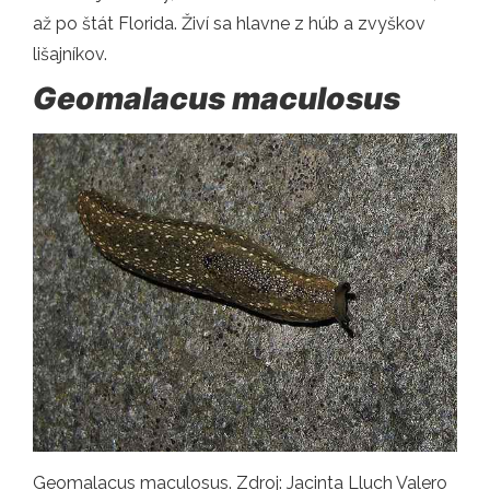
až po štát Florida. Živí sa hlavne z húb a zvyškov
lišajníkov.
Geomalacus maculosus
Geomalacus maculosus. Zdroj: Jacinta Lluch Valero