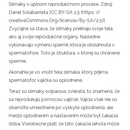
Slimáky v úplnom reprodukčnom procese. Zdroj:
Danel Solabarrieta [CC BY-SA 2.5 (https: //
creativeCommons.Org/licencie/By-SA/2.5)]
Zvyčajne sa stáva, že slimáky prelínajú svoje telá,
ako aj svoje reprodukčné orgány. Následne
vykonávajú výmenu spermií, ktorá je obsiahnutá v
spermatofore. Toto je štruktúra, v ktorej sú chránené
spermie.
Akonáhle je vo vnútri tela slimáka, ktorý prijíma
spermatofor, vajíčka sú oplodnené.
Teraz sú slimáky oviparous zvieratá, to znamená, že
sa reprodukujú pomocou vajíčok. Vajcia však nie sú
okamžite umiestnené po výskyte oplodnenia, ale
medzi oplodnením a nastavením môže byť čakacia
doba. Všeobecne platí, že táto čakacia lehota môže