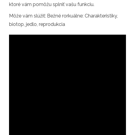
ktoré vám pomôžu splniť vašu funkciu.
Môže vám slúžiť: Bežné rorkuálne: Charakteristiky,
biotop, jedlo, reprodukcia