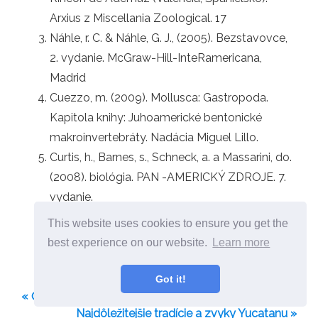
Arxius z Miscellania Zoological. 17
Náhle, r. C. & Náhle, G. J., (2005). Bezstavovce,
2. vydanie. McGraw-Hill-InteRamericana,
Madrid
Cuezzo, m. (2009). Mollusca: Gastropoda.
Kapitola knihy: Juhoamerické bentonické
makroinvertebráty. Nadácia Miguel Lillo.
Curtis, h., Barnes, s., Schneck, a. a Massarini, do.
(2008). biológia. PAN -AMERICKÝ ZDROJE. 7.
vydanie.
Hickman, C. P., Roberts, L. Siež., Larson, a., Ober,
This website uses cookies to ensure you get the
w. C., & Garrison, C. (2001). Integrovaný profil
best experience on our website.
Learn more
zoológie (zv. pätnásť). McGraw-Hill.
Got it!
« Čo je orografický dážď?
Najdôležitejšie tradície a zvyky Yucatanu »