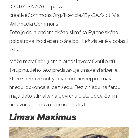
[CC BY-SA 2.0 (https: //
creativeCommons.Org/licencie/By-SA/2.0)] Via
Wikimedia Commons)
Toto je druh endemického slimáka Pyrenejského
polostrova, hoci exempláre boli tiež zistené v oblasti
Írska.
Môže merať až 13 cm a predstavovať vnútornú
škrupinu. Jeho telo predstavuje tmavé sfarbenie,
ktoré sa môže pohybovať od čiernej po tmavo
hnedú, dokonca aj cez šedú. Bez ohľadu na farbu
majú tieto slimáky na povrchu biele body, čo im
umožňuje jednoznačne ich rozlíšiť.
Limax Maximus