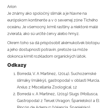
Arion
Je známy ako spoločný slimák a je hlavne na
európskom kontinente a v 0 severnej zóne Tichého
oceánu. Je všemocný, kŕmil rastliny a niektoré malé
zvieratá, ako sú určité červy alebo hmyz.
Okrem toho sa dá prispôsobiť akémukoľvek biotopu
a jeho dostupnosti potravín, pretože sa môže
dokonca kŕmiť rozkladom organických látok.
Odkazy
Borredá, V. A Martínez,. (2014). Suchozemské
slimáky (mäkkýš, gastropoda) v oblasti Murcia.
Arxius z Miscellania Zoological. 12
Borredá v. A Martínez,. (2019) Slugs (Mollusca,
Gastropoda) z Teruel (Aragon, Španielsko) a El
Rincón de Ademuz (Valencia, Španielsko).