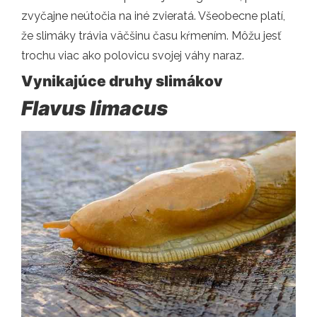
zvyčajne neútočia na iné zvieratá. Všeobecne platí,
že slimáky trávia väčšinu času kŕmením. Môžu jesť
trochu viac ako polovicu svojej váhy naraz.
Vynikajúce druhy slimákov
Flavus limacus