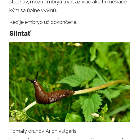
stupňov, môžu embryá trvať až viac ako tri mesiace,
kým sa úplne vyvinú.
Keď je embryo už dokončené.
Slintať
Pomaly druhov Arion vulgaris