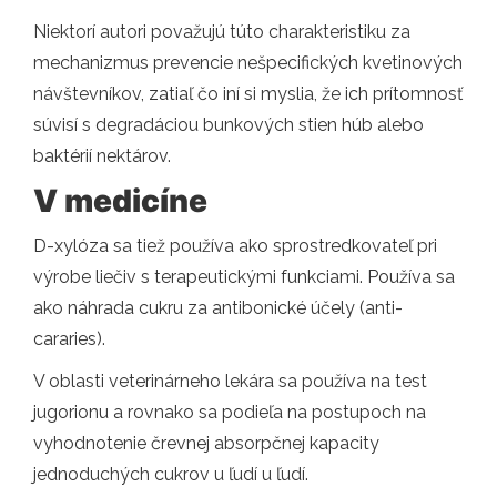
Niektorí autori považujú túto charakteristiku za
mechanizmus prevencie nešpecifických kvetinových
návštevníkov, zatiaľ čo iní si myslia, že ich prítomnosť
súvisí s degradáciou bunkových stien húb alebo
baktérií nektárov.
V medicíne
D-xylóza sa tiež používa ako sprostredkovateľ pri
výrobe liečiv s terapeutickými funkciami. Používa sa
ako náhrada cukru za antibonické účely (anti-
cararies).
V oblasti veterinárneho lekára sa používa na test
jugorionu a rovnako sa podieľa na postupoch na
vyhodnotenie črevnej absorpčnej kapacity
jednoduchých cukrov u ľudí u ľudí.