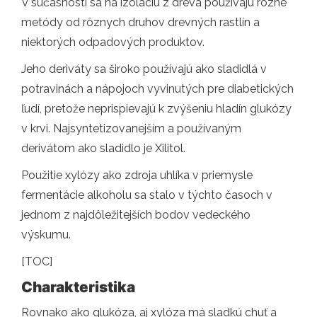
V súčasnosti sa na izoláciu z dreva používajú rôzne
metódy od rôznych druhov drevných rastlín a
niektorých odpadových produktov.
Jeho deriváty sa široko používajú ako sladidlá v
potravinách a nápojoch vyvinutých pre diabetických
ľudí, pretože neprispievajú k zvýšeniu hladín glukózy
v krvi. Najsyntetizovanejším a používaným
derivátom ako sladidlo je Xilitol.
Použitie xylózy ako zdroja uhlíka v priemysle
fermentácie alkoholu sa stalo v týchto časoch v
jednom z najdôležitejších bodov vedeckého
výskumu.
[TOC]
Charakteristika
Rovnako ako glukóza, aj xylóza má sladkú chuť a