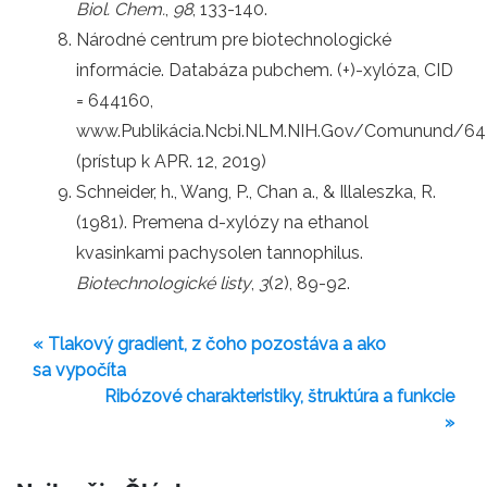
Biol. Chem.
,
98
, 133-140.
Národné centrum pre biotechnologické
informácie. Databáza pubchem. (+)-xylóza, CID
= 644160,
www.Publikácia.Ncbi.NLM.NIH.Gov/Comunund/6
(prístup k APR. 12, 2019)
Schneider, h., Wang, P., Chan a., & Illaleszka, R.
(1981). Premena d-xylózy na ethanol
kvasinkami pachysolen tannophilus.
Biotechnologické listy
,
3
(2), 89-92.
« Tlakový gradient, z čoho pozostáva a ako
sa vypočíta
Ribózové charakteristiky, štruktúra a funkcie
»