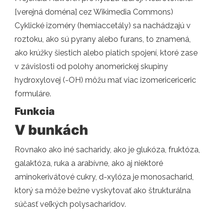
[verejná doména] cez Wikimedia Commons)
Cyklické izoméry (hemiaccetály) sa nachádzajú v
roztoku, ako sú pyrany alebo furans, to znamená,
ako krúžky šiestich alebo piatich spojení, ktoré zase
v závislosti od polohy anomerickej skupiny
hydroxylovej (-OH) môžu mať viac izomericericeric
formuláre.
Funkcia
V bunkách
Rovnako ako iné sacharidy, ako je glukóza, fruktóza,
galaktóza, ruka a arabívne, ako aj niektoré
aminokerivátové cukry, d-xylóza je monosacharid,
ktorý sa môže bežne vyskytovať ako štrukturálna
súčasť veľkých polysacharidov.