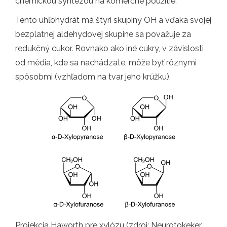
chemickou syntézou na komerčné použitie.
Tento uhľohydrát má štyri skupiny OH a vďaka svojej
bezplatnej aldehydovej skupine sa považuje za
redukčný cukor. Rovnako ako iné cukry, v závislosti
od média, kde sa nachádzate, môže byť rôznymi
spôsobmi (vzhľadom na tvar jeho krúžku).
Projekcia Haworth pre xylózu (zdroj: Neurotokeker