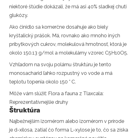
niektoré štúdie dokázali, že má asi 40% sladkej chuti
glukózy.
Ako činidlo sa komerčne dosahuje ako biely
kryštalický prášok. Má, rovnako ako mnoho iných
príbytkových cukrov, molekulová hmotnosť, ktorá je
okolo 150.13 g/mol a molekulárny vzorec C5H10O5.
Vzhľadom na svoju polárnu štruktúru je tento
monosacharid ľahko rozpustný vo vode a má
teplotu topenia okolo 150 ° C.
Môže vám slúžiť: Flora a fauna z Tlaxcala:
Reprezentatívnejšie druhy
Štruktúra
Najbežnejším izomérom alebo izomérom v prírode
je d-xilosa, zatiaľ čo forma L-xylose je to, čo sa získa