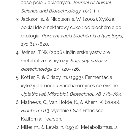
absorpcie u ošípaných.
Journal of Animal
Science and Biotechnology
,
9
(4), 1-9.
Jackson, s., & Nicolson, s. W. (2002). Xylóza,
pokiaľ ide o nektárový cukor: od biochémie po
ekológiu.
Porovnávacia biochémia a fyziológia
,
131
, 613-620.
Jeffries, T. W. (2006). Inžinierske yasty pre
metabolizmus xylózy.
Súčasný názor v
biotechnológii
,
17
, 320-326.
Kotter, P., & Ciriacy, m. (1993). Fermentácia
xylózy pomocou Saccharomyces cerevisiae.
Uplatňovať. Mikrobiol. Biotechnol
,
38
, 776-783.
Mathews, C., Van Holde, K., & Ahern, K. (2000).
Biochémia
(3. vydanie.). San Francisco,
Kalifornia: Pearson.
Miller, m., & Lewis, h. (1932). Metabolizmus.
J.