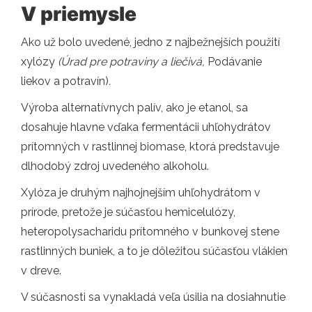
V priemysle
Ako už bolo uvedené, jedno z najbežnejších použití
xylózy
(Úrad pre potraviny a liečivá,
Podávanie
liekov a potravín)
.
Výroba alternatívnych palív, ako je etanol, sa
dosahuje hlavne vďaka fermentácii uhľohydrátov
prítomných v rastlinnej biomase, ktorá predstavuje
dlhodobý zdroj uvedeného alkoholu.
Xylóza je druhým najhojnejším uhľohydrátom v
prírode, pretože je súčasťou hemicelulózy,
heteropolysacharidu prítomného v bunkovej stene
rastlinných buniek, a to je dôležitou súčasťou vlákien
v dreve.
V súčasnosti sa vynakladá veľa úsilia na dosiahnutie