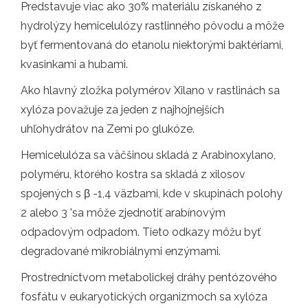
Predstavuje viac ako 30% materiálu získaného z
hydrolýzy hemicelulózy rastlinného pôvodu a môže
byť fermentovaná do etanolu niektorými baktériami,
kvasinkami a hubami.
Ako hlavný zložka polymérov Xilano v rastlinách sa
xylóza považuje za jeden z najhojnejších
uhľohydrátov na Zemi po glukóze.
Hemicelulóza sa väčšinou skladá z Arabinoxylano,
polyméru, ktorého kostra sa skladá z xilosov
spojených s β -1,4 väzbami, kde v skupinách polohy
2 alebo 3 'sa môže zjednotiť arabínovým
odpadovým odpadom. Tieto odkazy môžu byť
degradované mikrobiálnymi enzýmami.
Prostredníctvom metabolickej dráhy pentózového
fosfátu v eukaryotických organizmoch sa xylóza