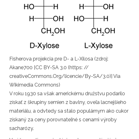
Fisherova projekcia pre D- a L-Xilosa (zdroj:
Akane700 [CC BY-SA 3.0 (https: //
creativeCommons.Org/licencie/By-SA/3.0)] Via
Wikimedia Commons)
V roku 1930 sa však americkému družstvu podarilo
získať z škrupiny semien z bavlny, oveľa lacnejšieho
materiálu, a odvtedy sa stalo populárnym ako cukor
získaný za ceny porovnateľné s cenami výroby
sacharózy.