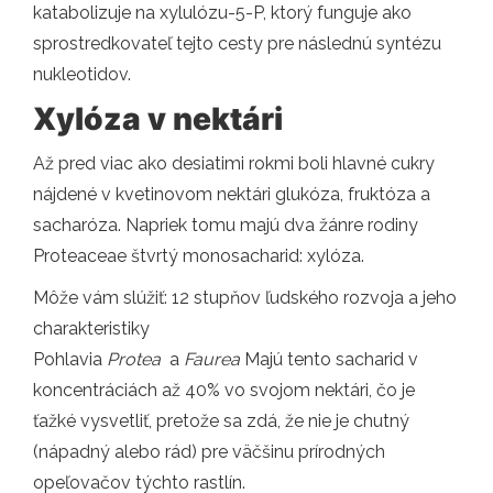
katabolizuje na xylulózu-5-P, ktorý funguje ako
sprostredkovateľ tejto cesty pre následnú syntézu
nukleotidov.
Xylóza v nektári
Až pred viac ako desiatimi rokmi boli hlavné cukry
nájdené v kvetinovom nektári glukóza, fruktóza a
sacharóza. Napriek tomu majú dva žánre rodiny
Proteaceae štvrtý monosacharid: xylóza.
Môže vám slúžiť: 12 stupňov ľudského rozvoja a jeho
charakteristiky
Pohlavia
Protea
a
Faurea
Majú tento sacharid v
koncentráciách až 40% vo svojom nektári, čo je
ťažké vysvetliť, pretože sa zdá, že nie je chutný
(nápadný alebo rád) pre väčšinu prírodných
opeľovačov týchto rastlín.