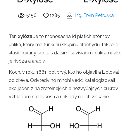
5156
1285
Ing. Ervín Petruška
Ten
xylóza
Je to monosacharid piatich atómov
uhlíka, ktorý má funkčnú skupinu aldehydu, takže je
klasifikovaný spolu s ďalšími súvisiacimi cukrami, ako
je ribóza a arabív.
Koch, v roku 1881, bol prvý, kto ho objavil a izoloval
od dreva. Odvtedy ho mnohí vedci katalogizovali
ako jeden z najzreteľnejších a nezvyčajných cukrov
vzhľadom na ťažkosti a náklady na ich získanie.