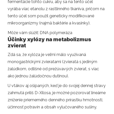
fermentácie tohto cukru, aby sa na tento účel
vyrába viac etanolu z rastlinného tkaniva, pričom na
tento účel som použil geneticky modifikované
mikroorganizmy (najmä baktérie a kvasinky).
Môže vám slúžiť: DNA polymeráza
Účinky xylózy na metabolizmus
zvierat
Zdá sa, že xylóza je veľmi málo využívaná
monogastrickými zvieratami (zvieratá s jediným
žalúdkom, odlišné od prežúvavých zvierat, s viac
ako jednou žalúdočnou dutinou).
U vtákov aj ošípaných, keď je do svojej dennej stravy
zahrnutá príliš D-Xilosa, je možné pozorovať lineárne
zníženie priemerného denného prírastku hmotnosti,
účinnosť potravín a obsah vylučovaného sušiny.