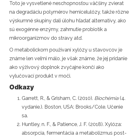
Toto je vysvetlené neschopnosťou väčšiny zvierat
na degradáciu polymérov hemicelulózy, takže rôzne
výskumné skupiny dali úlohu hľadať alternatívy, ako
sú exogénne enzýmy, zahrnutie probiotík a
mikroorganizmov do stravy atď.
O metabolickom používaní xylózy u stavovcov je
známe len veľmi málo, je však známe, že jej pridanie
ako výživový doplnok zvyčajne končí ako
vylučovací produkt v moči.
Odkazy
Garrett, R., & Grisham, C. (2010).
Biochémia
(4.
vydanie.). Boston, USA: Brooks/Cole. Učenie
sa.
Huntley, n. F., & Patience, J. F. (2018). Xylóza:
absorpcia, fermentácia a metabolizmus post-