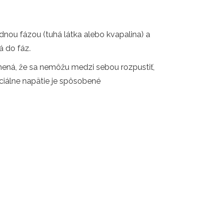
ednou fázou (tuhá látka alebo kvapalina) a
á do fáz.
mená, že sa nemôžu medzi sebou rozpustiť,
faciálne napätie je spôsobené