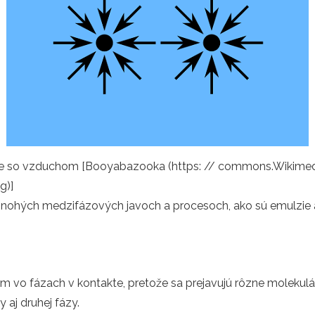
te so vzduchom [Booyabazooka (https: // commons.Wikimedi
g)]
v mnohých medzifázových javoch a procesoch, ako sú emulzie 
m vo fázach v kontakte, pretože sa prejavujú rôzne molekulárn
y aj druhej fázy.