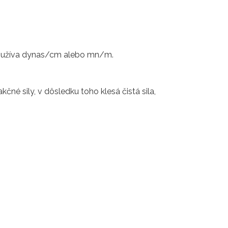
používa dynas/cm alebo mn/m.
čné sily, v dôsledku toho klesá čistá sila,