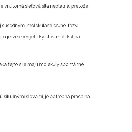
 vnútorná sieťová sila neplatná, pretože
aj susednými molekulami druhej fázy.
kom je, že energetický stav molekúl na
ďaka tejto sile majú molekuly spontánne
 silu. Inými slovami, je potrebná práca na