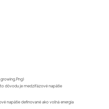
_growing.Png)
tohto dôvodu je medzifázové napätie
zové napätie definované ako voľná energia