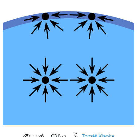
4436
873
Tomáš Klapka