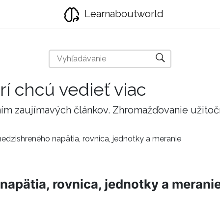
Learnaboutworld
rí chcú vedieť viac
taním zaujímavých článkov. Zhromažďovanie užito
medzishreného napätia, rovnica, jednotky a meranie
napätia, rovnica, jednotky a merani