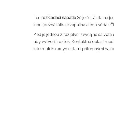
Ten
rozkladací napätie
(γ) je čistá sila na
inou (pevná látka, kvapalina alebo sóda). Č
Keď je jednou z fáz plyn, zvyčajne sa volá
aby vytvorili roztok. Kontaktná oblasť me
intermolekulárnymi silami prítomnými na ro