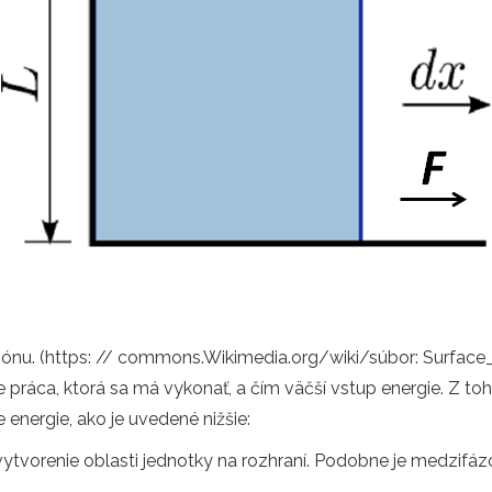
iónu. (https: // commons.Wikimedia.org/wiki/súbor: Surface
 je práca, ktorá sa má vykonať, a čím väčší vstup energie. Z 
 energie, ako je uvedené nižšie:
 vytvorenie oblasti jednotky na rozhraní. Podobne je medzifá