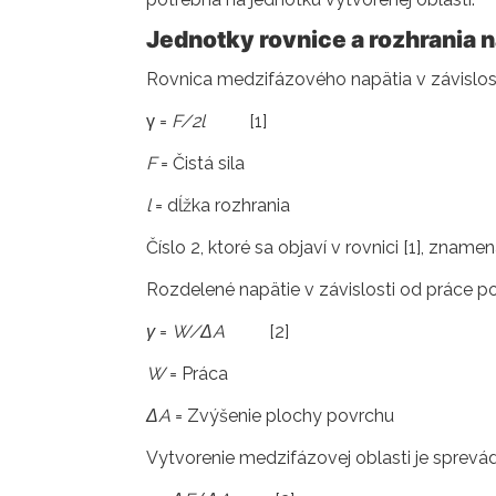
Jednotky rovnice a rozhrania n
Rovnica medzifázového napätia v závislosti
γ =
F/2l
[1]
F
= Čistá sila
l
= dĺžka rozhrania
Číslo 2, ktoré sa objaví v rovnici [1], zname
Rozdelené napätie v závislosti od práce p
γ
=
W/ΔA
[2]
W
= Práca
ΔA
= Zvýšenie plochy povrchu
Vytvorenie medzifázovej oblasti je sprevá