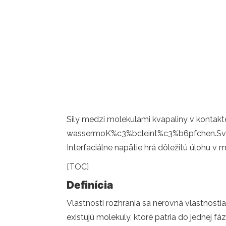
Sily medzi molekulami kvapaliny v kontak
wassermoK%c3%bcleint%c3%b6pfchen.Sv
Interfaciálne napätie hrá dôležitú úlohu 
[TOC]
Definícia
Vlastnosti rozhrania sa nerovná vlastnostia
existujú molekuly, ktoré patria do jednej fáz