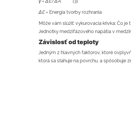
γ
=
ΔE
/
ΔA
[3]
ΔE
= Energia tvorby rozhrania
Môže vám slúžiť: vykurovacia krivka: Čo je to
Jednotky medzifázového napätia v medz
Závislosť od teploty
Jedným z hlavných faktorov, ktoré ovplyvňujú
ktorá sa sťahuje na povrchu, a spôsobuje 