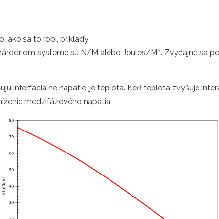
, ako sa to robí, príklady
2
inárodnom systéme sú N/M alebo Joules/M
. Zvyčajne sa 
 interfaciálne napätie, je teplota. Keď teplota zvyšuje interak
zníženie medzifázového napätia.