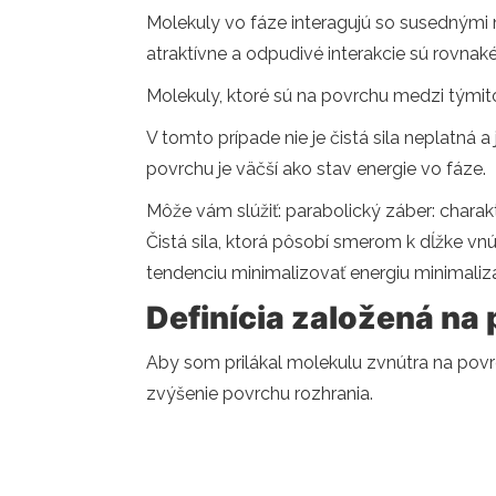
Molekuly vo fáze interagujú so susednými m
atraktívne a odpudivé interakcie sú rovn
Molekuly, ktoré sú na povrchu medzi týmito
V tomto prípade nie je čistá sila neplatná 
povrchu je väčší ako stav energie vo fáze.
Môže vám slúžiť: parabolický záber: charakte
Čistá sila, ktorá pôsobí smerom k dĺžke vn
tendenciu minimalizovať energiu minimali
Definícia založená na p
Aby som prilákal molekulu zvnútra na povrch
zvýšenie povrchu rozhrania.