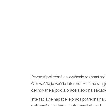
Pevnosť potrebná na zvýšenie rozhraní reg
Čím väčšia je väčšia intermolekulárna sila,
definované aj podľa práce alebo na základe
Interfaciálne napätie je práca potrebná na
potrebná na jednotku vytvorenej oblasti.