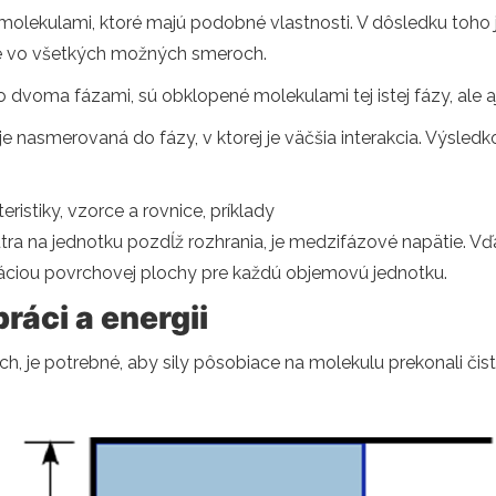
olekulami, ktoré majú podobné vlastnosti. V dôsledku toho je
aké vo všetkých možných smeroch.
 dvoma fázami, sú obklopené molekulami tej istej fázy, ale 
a je nasmerovaná do fázy, v ktorej je väčšia interakcia. Výsled
ristiky, vzorce a rovnice, príklady
útra na jednotku pozdĺž rozhrania, je medzifázové napätie. V
záciou povrchovej plochy pre každú objemovú jednotku.
ráci a energii
, je potrebné, aby sily pôsobiace na molekulu prekonali čistú