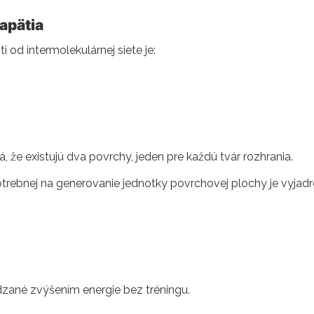
apätia
 od intermolekulárnej siete je:
ná, že existujú dva povrchy, jeden pre každú tvár rozhrania.
otrebnej na generovanie jednotky povrchovej plochy je vyjad
dzané zvýšením energie bez tréningu.