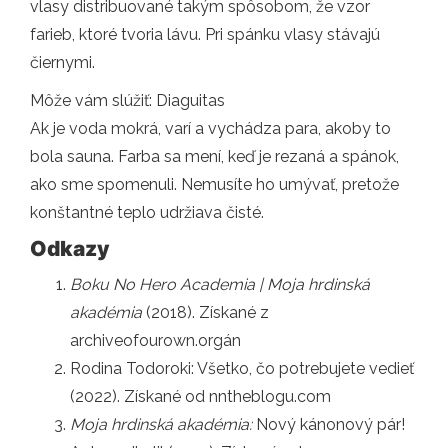
vlasy distribuované takým spôsobom, že vzor
farieb, ktoré tvoria lávu. Pri spánku vlasy stávajú
čiernymi.
Môže vám slúžiť: Diaguitas
Ak je voda mokrá, varí a vychádza para, akoby to
bola sauna. Farba sa mení, keď je rezaná a spánok,
ako sme spomenuli. Nemusíte ho umývať, pretože
konštantné teplo udržiava čisté.
Odkazy
Boku No Hero Academia | Moja hrdinská
akadémia
(2018). Získané z
archiveofourown.orgán
Rodina Todoroki: Všetko, čo potrebujete vedieť
(2022). Získané od nntheblogu.com
Moja hrdinská akadémia:
Nový kánonový pár!