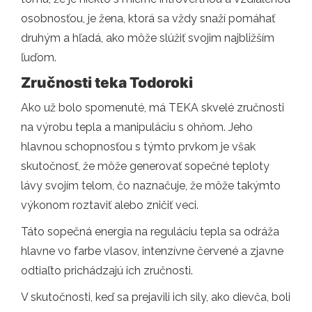
osobnosťou, je žena, ktorá sa vždy snaží pomáhať
druhým a hľadá, ako môže slúžiť svojim najbližším
ľuďom.
Zručnosti teka Todoroki
Ako už bolo spomenuté, má TEKA skvelé zručnosti
na výrobu tepla a manipuláciu s ohňom. Jeho
hlavnou schopnosťou s týmto prvkom je však
skutočnosť, že môže generovať sopečné teploty
lávy svojím telom, čo naznačuje, že môže takýmto
výkonom roztaviť alebo zničiť veci.
Táto sopečná energia na reguláciu tepla sa odráža
hlavne vo farbe vlasov, intenzívne červené a zjavne
odtiaľto prichádzajú ich zručnosti.
V skutočnosti, keď sa prejavili ich sily, ako dievča, boli