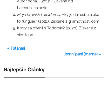
Autor odhalil (2019). Získané od
Larepublica.pešo
Moja hrdinská akadémia:
Aký je dar úsilia a ako
to funguje? (2021). Získané z gramotnosti.com
Ktorý sa oženil s Todoroki? (2020). Získané z
hier.slepo
« Futanari
Jemní páni (meme) »
Najlepšie Články