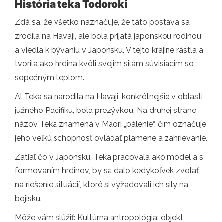
História teka Todoroki
Zdá sa, že všetko naznačuje, že táto postava sa
zrodila na Havaji, ale bola prijatá japonskou rodinou
a viedla k bývaniu v Japonsku. V tejto krajine rástla a
tvorila ako hrdina kvôli svojim silám súvisiacim so
sopečným teplom.
Al Teka sa narodila na Havaji, konkrétnejšie v oblasti
južného Pacifiku, bola prezývkou. Na druhej strane
názov Teka znamená v Maori „pálenie“, čím označuje
jeho veľkú schopnosť ovládať plamene a zahrievanie.
Zatiaľ čo v Japonsku, Teka pracovala ako model a s
formovaním hrdinov, by sa dalo kedykoľvek zvolať
na riešenie situácií, ktoré si vyžadovali ich sily na
bojisku.
Môže vám slúžiť: Kultúrna antropológia: objekt