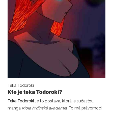
Teka Todoroki
Kto je teka Todoroki?
Teka Todoroki
Je to postava, ktorá je súčasťou
manga
Moja hrdinská akadémia
, To má právomoci