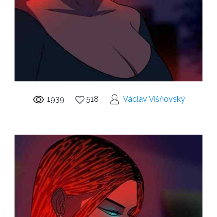
1939
518
Václav Višňovský