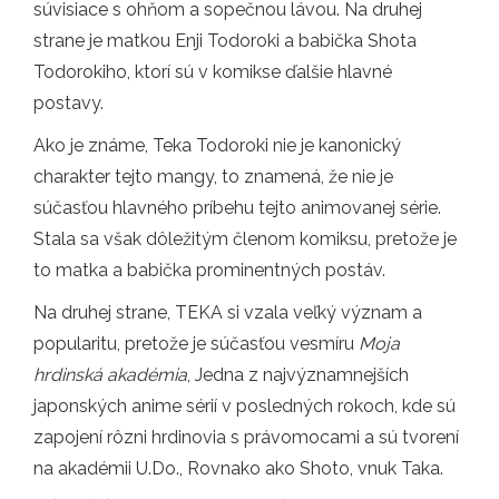
súvisiace s ohňom a sopečnou lávou. Na druhej
strane je matkou Enji Todoroki a babička Shota
Todorokiho, ktorí sú v komikse ďalšie hlavné
postavy.
Ako je známe, Teka Todoroki nie je kanonický
charakter tejto mangy, to znamená, že nie je
súčasťou hlavného príbehu tejto animovanej série.
Stala sa však dôležitým členom komiksu, pretože je
to matka a babička prominentných postáv.
Na druhej strane, TEKA si vzala veľký význam a
popularitu, pretože je súčasťou vesmíru
Moja
hrdinská akadémia
, Jedna z najvýznamnejších
japonských anime sérií v posledných rokoch, kde sú
zapojení rôzni hrdinovia s právomocami a sú tvorení
na akadémii U.Do., Rovnako ako Shoto, vnuk Taka.