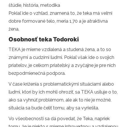
štúdie, história, metodika
Pokiaľ ide o vzhľad, znamená to, že teka má veľmi
dobre formované telo, meria 1,70 a je atraktívna
žena.
Osobnosť teka Todoroki
TEKA je mierne vzdialená a studená žena, a to so
známymi a cudzími ľuďmi. Pokiaľ však ide o svojich
priateľov, je celkom priateľský a zvyčajne je pre nich
bezpodmienečná podpora.
V čase kríženia s problematickými situáciami alebo
ľuďmi, ktorí by ich mohli ohroziť, sa TEKA usiluje o to,
ako sa vyhnúť problémom, ale ak to nie je možné,
situácia sa bude čeliť tomu, aby sa vyriešila.
Vo všeobecnosti sa dá povedať, že Teka, napriek
tomu, že je niekto s mierne introvertnou a vzdialenou