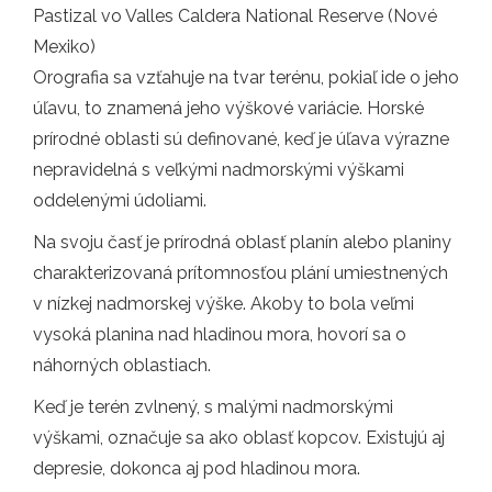
Pastizal vo Valles Caldera National Reserve (Nové
Mexiko)
Orografia sa vzťahuje na tvar terénu, pokiaľ ide o jeho
úľavu, to znamená jeho výškové variácie. Horské
prírodné oblasti sú definované, keď je úľava výrazne
nepravidelná s veľkými nadmorskými výškami
oddelenými údoliami.
Na svoju časť je prírodná oblasť planín alebo planiny
charakterizovaná prítomnosťou plání umiestnených
v nízkej nadmorskej výške. Akoby to bola veľmi
vysoká planina nad hladinou mora, hovorí sa o
náhorných oblastiach.
Keď je terén zvlnený, s malými nadmorskými
výškami, označuje sa ako oblasť kopcov. Existujú aj
depresie, dokonca aj pod hladinou mora.