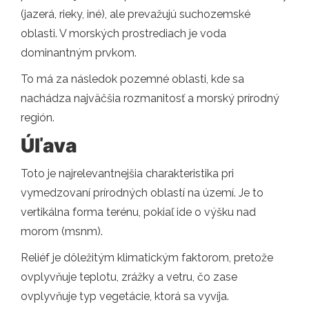
(jazerá, rieky, iné), ale prevažujú suchozemské
oblasti. V morských prostrediach je voda
dominantným prvkom.
To má za následok pozemné oblasti, kde sa
nachádza najväčšia rozmanitosť a morský prírodný
región.
Úľava
Toto je najrelevantnejšia charakteristika pri
vymedzovaní prírodných oblastí na území. Je to
vertikálna forma terénu, pokiaľ ide o výšku nad
morom (msnm).
Reliéf je dôležitým klimatickým faktorom, pretože
ovplyvňuje teplotu, zrážky a vetru, čo zase
ovplyvňuje typ vegetácie, ktorá sa vyvíja.