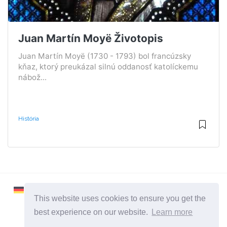
Juan Martín Moyë Životopis
Juan Martín Moyë (1730 - 1793) bol francúzsky
kňaz, ktorý preukázal silnú oddanosť katolíckemu
nábož...
História
This website uses cookies to ensure you get the
best experience on our website.
Learn more