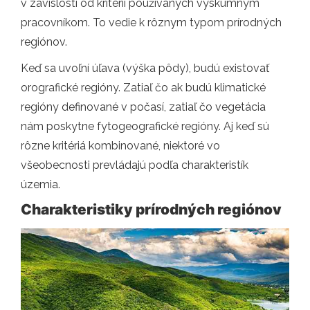
v závislosti od kritérií používaných výskumným
pracovníkom. To vedie k rôznym typom prírodných
regiónov.
Keď sa uvoľní úľava (výška pôdy), budú existovať
orografické regióny. Zatiaľ čo ak budú klimatické
regióny definované v počasí, zatiaľ čo vegetácia
nám poskytne fytogeografické regióny. Aj keď sú
rôzne kritériá kombinované, niektoré vo
všeobecnosti prevládajú podľa charakteristík
územia.
Charakteristiky prírodných regiónov