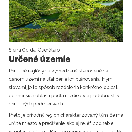
Sierra Gorda, Querétaro
Určené územie
Prírodné regióny sú vymedzené stanovené na
danom území na uľahčenie ich plánovania. Inými
slovami, je to spôsob rozdelenia konkrétnej oblasti
do menších oblastí podľa rozdielov a podobností v
prírodných podmienkach.
Preto je prírodný región charakterizovaný tým, že má
určité miesto a predĺženie, ako aj reliéf, podnebie,
vegetácia a fauna. Prírodné regióny sa líšia od politík