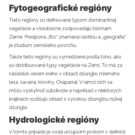
Fytogeografické regióny
Tieto regióny sú definované typom dominantnej
vegetácie a všeobecne zodpovedajú biomám
Zeme. Predpona „fito“ znamená rastlinu a „geografia“
je štúdium zemského povrchu.
Takže tieto regióny sú vymedzené podľa toho, ako
sú distribuované typy vegetácie na Zemi. To má za
následok okrem iného v oblasti džungle, mierneho
lesa, savana, kroviny, Chaparral. V rámci nich sa
môžu vyskytnúť subdivízie a napríklad v niektorých
krajinách rozlišujú oblasť s vysokou džungľou nízkej
džungle.
Hydrologické regióny
V tomto prípade je voda určujúcim prvkom v definícii