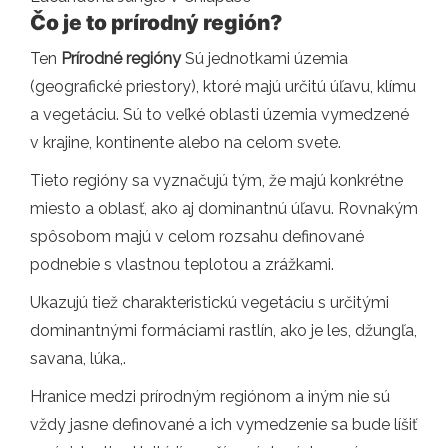
Čo je to prírodný región?
Ten
Prírodné regióny
Sú jednotkami územia
(geografické priestory), ktoré majú určitú úľavu, klímu
a vegetáciu. Sú to veľké oblasti územia vymedzené
v krajine, kontinente alebo na celom svete.
Tieto regióny sa vyznačujú tým, že majú konkrétne
miesto a oblasť, ako aj dominantnú úľavu. Rovnakým
spôsobom majú v celom rozsahu definované
podnebie s vlastnou teplotou a zrážkami.
Ukazujú tiež charakteristickú vegetáciu s určitými
dominantnými formáciami rastlín, ako je les, džungľa,
savana, lúka,.
Hranice medzi prírodným regiónom a iným nie sú
vždy jasne definované a ich vymedzenie sa bude líšiť