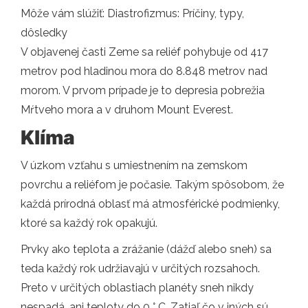
Môže vám slúžiť: Diastrofizmus: Príčiny, typy,
dôsledky
V objavenej časti Zeme sa reliéf pohybuje od 417
metrov pod hladinou mora do 8.848 metrov nad
morom. V prvom prípade je to depresia pobrežia
Mŕtveho mora a v druhom Mount Everest.
Klíma
V úzkom vzťahu s umiestnením na zemskom
povrchu a reliéfom je počasie. Takým spôsobom, že
každá prírodná oblasť má atmosférické podmienky,
ktoré sa každý rok opakujú.
Prvky ako teplota a zrážanie (dážď alebo sneh) sa
teda každý rok udržiavajú v určitých rozsahoch.
Preto v určitých oblastiach planéty sneh nikdy
nespadá, ani teploty do 0 ° C. Zatiaľ čo v iných sú