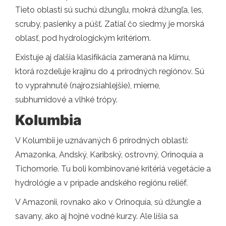
Tieto oblasti sú suchú džungľu, mokrá džungľa, les,
scruby, pasienky a púšť. Zatiaľ čo siedmy je morská
oblasť, pod hydrologickým kritériom.
Existuje aj ďalšia klasifikácia zameraná na klímu,
ktorá rozdeľuje krajinu do 4 prírodných regiónov. Sú
to vyprahnuté (najrozsiahlejšie), mierne,
subhumidové a vlhké trópy.
Kolumbia
V Kolumbii je uznávaných 6 prírodných oblastí:
Amazonka, Andský, Karibský, ostrovný, Orinoquía a
Tichomorie. Tu boli kombinované kritériá vegetácie a
hydrológie a v prípade andského regiónu reliéf.
V Amazonii, rovnako ako v Orinoquía, sú džungle a
savany, ako aj hojné vodné kurzy. Ale líšia sa