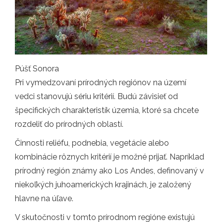
Púšť Sonora
Pri vymedzovaní prírodných regiónov na území
vedci stanovujú sériu kritérií. Budú závisieť od
špecifických charakteristík územia, ktoré sa chcete
rozdeliť do prírodných oblastí.
Činnosti reliéfu, podnebia, vegetácie alebo
kombinácie rôznych kritérií je možné prijať. Napríklad
prírodný región známy ako Los Andes, definovaný v
niekoľkých juhoamerických krajinách, je založený
hlavne na úľave.
V skutočnosti v tomto prírodnom regióne existujú