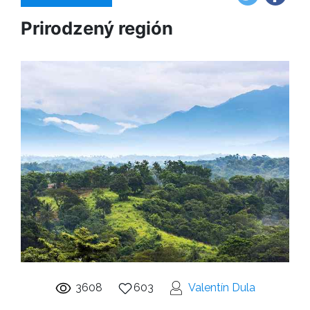
Prirodzený región
3608
603
Valentín Dula