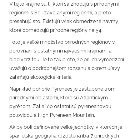
V tejto krajine sú tí, ktorí sa zhodujú s prírodnými
regiónmi s So -zavolanými regiónmi, a preto
presahujú sto. Existujú však obmedzené návrhy,
ktoré obmedzujú prírodné regióny na 54.
Toto je veľké množstvo prírodných regiónov v
porovnaní s ostatnými najväčšími krajinami a
biodiverzitou. Je to tak preto, že pri ich vymedzení
uvažujú o podrobnejšom rozsahu a okrem úľavy
zahŕňajú ekologické kritériá.
Napríklad pohorie Pyrenees je zastúpené tromi
prírodnými oblasťami, ktoré sú Atlantickým
pyrénom. Zatiaľ čo ostatní sú pyreneanovou
polovicou a High Pyrenean Mountain.
Ak by boli definované veľké jednotky, v ktorých je
španielska geografia rozdelená iba 7 prírodných