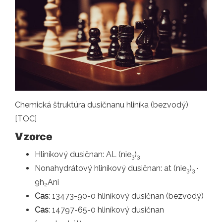
Chemická štruktúra dusičnanu hliníka (bezvodý)
[TOC]
Vzorce
Hliníkový dusičnan: AL (nie
)
3
3
Nonahydrátový hliníkový dusičnan: at (nie
)
·
3
3
9h
Ani
2
Cas
: 13473-90-0 hliníkový dusičnan (bezvodý)
Cas
: 14797-65-0 hliníkový dusičnan