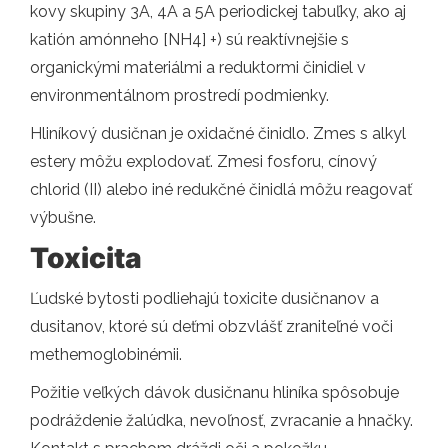
kovy skupiny 3A, 4A a 5A periodickej tabuľky, ako aj
katión amónneho [NH4] +) sú reaktívnejšie s
organickými materiálmi a reduktormi činidiel v
environmentálnom prostredí podmienky.
Hliníkový dusičnan je oxidačné činidlo. Zmes s alkyl
estery môžu explodovať. Zmesi fosforu, cínový
chlorid (II) alebo iné redukčné činidlá môžu reagovať
výbušne.
Toxicita
Ľudské bytosti podliehajú toxicite dusičnanov a
dusitanov, ktoré sú deťmi obzvlášť zraniteľné voči
methemoglobinémii.
Požitie veľkých dávok dusičnanu hliníka spôsobuje
podráždenie žalúdka, nevoľnosť, zvracanie a hnačky.