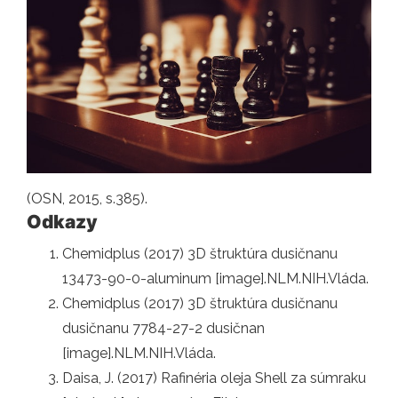
(OSN, 2015, s.385).
Odkazy
Chemidplus (2017) 3D štruktúra dusičnanu
13473-90-0-aluminum [image].NLM.NIH.Vláda.
Chemidplus (2017) 3D štruktúra dusičnanu
dusičnanu 7784-27-2 dusičnan
[image].NLM.NIH.Vláda.
Daisa, J. (2017) Rafinéria oleja Shell za súmraku