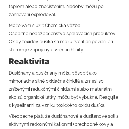
teplom alebo znečistením. Nádoby môžu po
zahrievaní explodovať.
Môže vám slúžiť: Chemická väzba
Osobitné nebezpečenstvo spaľovacích produktov:
Oxidy toxidov dusíka sa môžu tvoriť pri požiari, pri
ktorom je zapojený dusičnan hlinitý.
Reaktivita
Dusičnany a dusičnany môžu pôsobiť ako
mimoriadne silné oxidačné činidlá a zmesi so
zníženými redukčnými činidlami alebo materiálmi,
ako sú organické látky, môžu byť výbušné. Reagujte
s kyselinami za vzniku toxického oxidu dusíka.
Všeobecne platí, že dusičnanové a dusitanové soli s
aktívnymi redoxnými katiónmi (prechodné kovy a