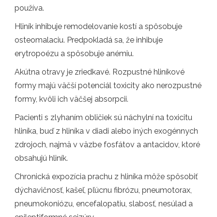
používa.
Hliník inhibuje remodelovanie kostí a spôsobuje
osteomalaciu. Predpokladá sa, že inhibuje
erytropoézu a spôsobuje anémiu.
Akútna otravy je zriedkavé. Rozpustné hliníkové
formy majú väčší potenciál toxicity ako nerozpustné
formy, kvôli ich väčšej absorpcii.
Pacienti s zlyhaním obličiek sú náchylní na toxicitu
hliníka, buď z hliníka v diadi alebo iných exogénnych
zdrojoch, najmä v väzbe fosfátov a antacidov, ktoré
obsahujú hliník.
Chronická expozícia prachu z hliníka môže spôsobiť
dýchavičnosť, kašeľ, pľúcnu fibrózu, pneumotorax,
pneumokoniózu, encefalopatiu, slabosť, nesúlad a