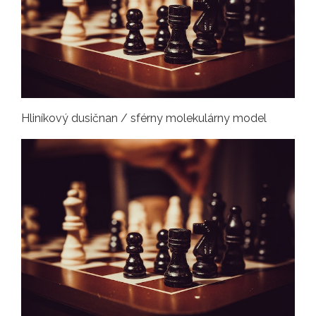
Hliníkový dusičnan / sférny molekulárny model