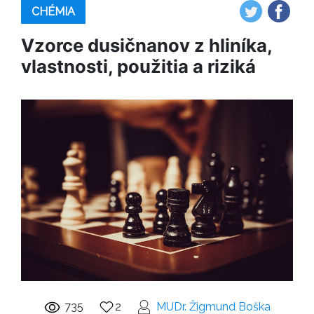
CHÉMIA
Vzorce dusičnanov z hliníka,
vlastnosti, použitia a riziká
735
2
MUDr. Žigmund Boška