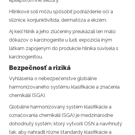
epileptiformné seizúry.
Hliníkové soli môžu spôsobiť podráždenie očí a
sliznice, konjunktivitída, dermatóza a ekzém.
Aj keď hliník a jeho zlúčeniny preukázali len málo
dôkazov o karcinogenite u ľudí, expozícia iným
látkam zapojeným do produkcie hliníka súvisela s
karcinogenitou.
Bezpečnosť a riziká
Vyhlásenia o nebezpečenstve globálne
harmonizovaného systému klasifikácie a značenia
chemikálií (SGA).
Globálne harmonizovaný systém klasifikácie a
označovania chemikálií (SGA) je medzinárodne
dohodnutý systém, ktorý vytvoril OSN a navrhnutý
tak, aby nahradil rôzne štandardy klasifikácie a