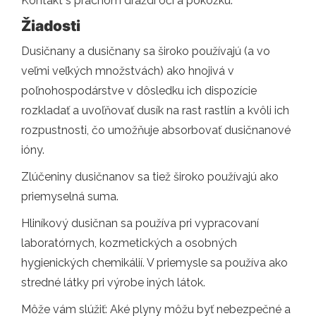
Kontakt s prachom dráždi oči a pokožku.
Žiadosti
Dusičnany a dusičnany sa široko používajú (a vo
veľmi veľkých množstvách) ako hnojivá v
poľnohospodárstve v dôsledku ich dispozície
rozkladať a uvoľňovať dusík na rast rastlín a kvôli ich
rozpustnosti, čo umožňuje absorbovať dusičnanové
ióny.
Zlúčeniny dusičnanov sa tiež široko používajú ako
priemyselná suma.
Hliníkový dusičnan sa používa pri vypracovaní
laboratórnych, kozmetických a osobných
hygienických chemikálií. V priemysle sa používa ako
stredné látky pri výrobe iných látok.
Môže vám slúžiť: Aké plyny môžu byť nebezpečné a