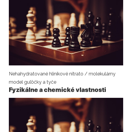
Nehahydratované hliníkové nitrato / molekulárny
model guľôčky a tyče
Fyzikálne a chemické vlastnosti