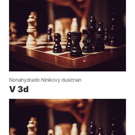
Nonahydrado hliníkový dusičnan
V 3d