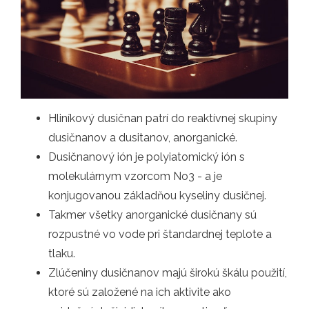
Hliníkový dusičnan patrí do reaktívnej skupiny
dusičnanov a dusitanov, anorganické.
Dusičnanový ión je polyiatomický ión s
molekulárnym vzorcom No3 - a je
konjugovanou základňou kyseliny dusičnej.
Takmer všetky anorganické dusičnany sú
rozpustné vo vode pri štandardnej teplote a
tlaku.
Zlúčeniny dusičnanov majú širokú škálu použití,
ktoré sú založené na ich aktivite ako