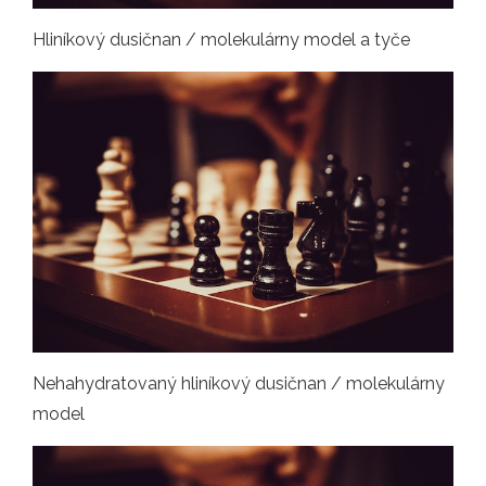
Hliníkový dusičnan / molekulárny model a tyče
Nehahydratovaný hliníkový dusičnan / molekulárny
model