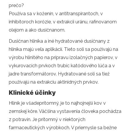
prečo?
Používa sa v koženín, v antitranspirantoch, v
inhibítoroch korózie, v extrakcii uránu, rafinovanom
olejom a ako dusičnanom.
Dusičnan hliníka a iné hydratované dusičnany z
hliníka majú veľa aplikácií. Tieto soli sa používajú na
výrobu hlinitého na prípravu izolačných papierov, v
vykurovacích prvkoch trubíc katódového lúča a v
jadre transformátorov. Hydratované soli sa tiež
používajú na extrakciu aktinidných prvkov.
Klinické účinky
Hliník je všadeprítomný, je to najhojnejší kov v
zemskej kôre. Väčšina vystavenia človeka pochádza
z potravín. Je prítomný v niektorých
farmaceutických výrobkoch. V priemysle sa bežne