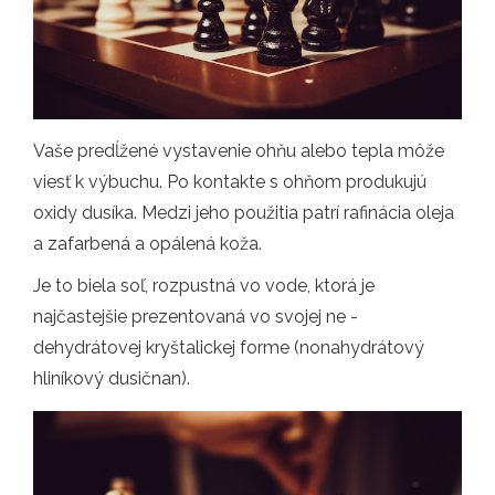
Vaše predĺžené vystavenie ohňu alebo tepla môže
viesť k výbuchu. Po kontakte s ohňom produkujú
oxidy dusíka. Medzi jeho použitia patrí rafinácia oleja
a zafarbená a opálená koža.
Je to biela soľ, rozpustná vo vode, ktorá je
najčastejšie prezentovaná vo svojej ne -
dehydrátovej kryštalickej forme (nonahydrátový
hliníkový dusičnan).