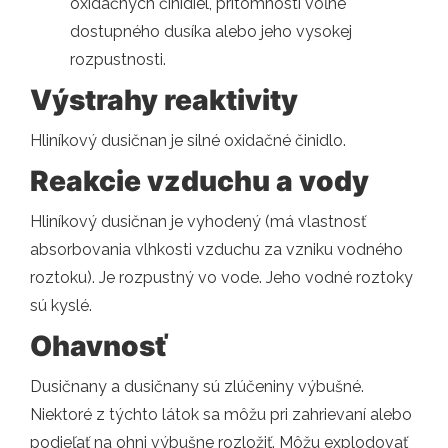
oxidačných činidiel, prítomnosti voľne
dostupného dusíka alebo jeho vysokej
rozpustnosti.
Výstrahy reaktivity
Hliníkový dusičnan je silné oxidačné činidlo.
Reakcie vzduchu a vody
Hliníkový dusičnan je vyhodený (má vlastnosť
absorbovania vlhkosti vzduchu za vzniku vodného
roztoku). Je rozpustný vo vode. Jeho vodné roztoky
sú kyslé.
Ohavnosť
Dusičnany a dusičnany sú zlúčeniny výbušné.
Niektoré z týchto látok sa môžu pri zahrievaní alebo
podieľať na ohni výbušne rozložiť. Môžu explodovať